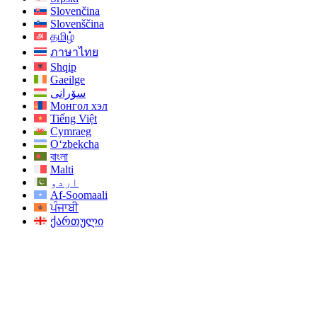
Slovenčina
Slovenščina
தமிழ்
ภาษาไทย
Shqip
Gaeilge
سۆرانی
Монгол хэл
Tiếng Việt
Cymraeg
O‘zbekcha
বাংলা
Malti
اردو
Af-Soomaali
ਪੰਜਾਬੀ
ქართული