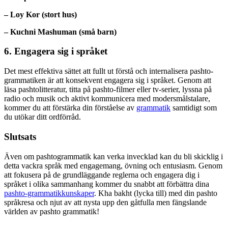
– Loy Kor (stort hus)
– Kuchni Mashuman (små barn)
6. Engagera sig i språket
Det mest effektiva sättet att fullt ut förstå och internalisera pashto-
grammatiken är att konsekvent engagera sig i språket. Genom att
läsa pashtolitteratur, titta på pashto-filmer eller tv-serier, lyssna på
radio och musik och aktivt kommunicera med modersmålstalare,
kommer du att förstärka din förståelse av
grammatik
samtidigt som
du utökar ditt ordförråd.
Slutsats
Även om pashtogrammatik kan verka invecklad kan du bli skicklig i
detta vackra språk med engagemang, övning och entusiasm. Genom
att fokusera på de grundläggande reglerna och engagera dig i
språket i olika sammanhang kommer du snabbt att förbättra dina
pashto-grammatikkunskaper
. Kha bakht (lycka till) med din pashto
språkresa och njut av att nysta upp den gåtfulla men fängslande
världen av pashto grammatik!