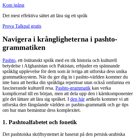
Kom igång
Det mest effektiva sättet att lära sig ett språk
Prova Talkpal gratis
Navigera i krångligheterna i pashto-
grammatiken
Pashto
, ett östiranskt språk med en rik historia och kulturell
betydelse i Afghanistan och Pakistan, erbjuder en spännande
språklig upplevelse för dem som är ivriga att utforska dess unika
grammatiksystem. När du ger dig in i pashto-världen kommer du
inte bara att berika din språkliga repertoar utan också omfamna en
fascinerande kulturell resa.
Pashto-grammatik
kan verka
komplicerad till en början, men att dela upp den i kärnkomponenter
gör det lättare att lära sig språket. I
den här
artikeln kommer vi att
utforska den fängslande världen av pashto-grammatik och ge tips
om hur man bemästrar dess komplexitet.
1. Pashtoalfabetet och fonetik
Det pashtoiska skriftsystemet är baserat på den persisk-arabiska