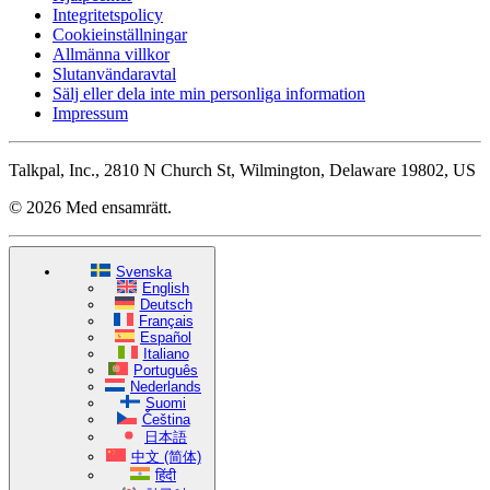
Integritetspolicy
Cookieinställningar
Allmänna villkor
Slutanvändaravtal
Sälj eller dela inte min personliga information
Impressum
Talkpal, Inc., 2810 N Church St, Wilmington, Delaware 19802, US
© 2026 Med ensamrätt.
Svenska
English
Deutsch
Français
Español
Italiano
Português
Nederlands
Suomi
Čeština
日本語
中文 (简体)
हिंदी