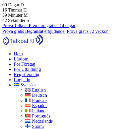
00
Dagar
D
16
Timmar
H
59
Minuter
M
41
Sekunder
S
Prova Talkpal Premium gratis i 14 dagar
Prova gratis
Begränsat erbjudande:
Prova gratis i 2 veckor
Hem
Lärdom
För Företag
För Utbildning
Registrera dig
Logga in
Svenska
English
Deutsch
Français
Español
Italiano
Português
Nederlands
Suomi