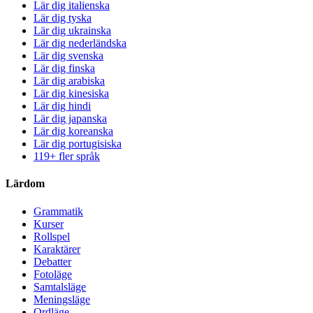
Lär dig italienska
Lär dig tyska
Lär dig ukrainska
Lär dig nederländska
Lär dig svenska
Lär dig finska
Lär dig arabiska
Lär dig kinesiska
Lär dig hindi
Lär dig japanska
Lär dig koreanska
Lär dig portugisiska
119+ fler språk
Lärdom
Grammatik
Kurser
Rollspel
Karaktärer
Debatter
Fotoläge
Samtalsläge
Meningsläge
Ordläge