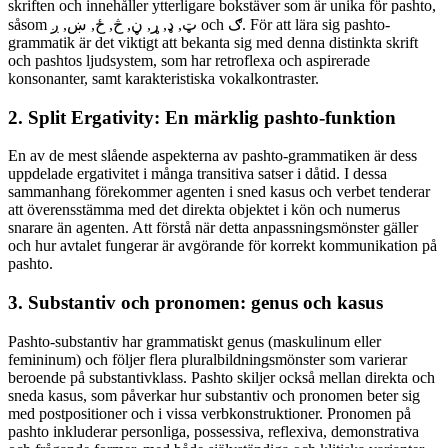
skriften och innehåller ytterligare bokstäver som är unika för pashto,
såsom ټ, ډ, ړ, ڼ, څ, ځ, ښ, ږ och ګ. För att lära sig pashto-
grammatik är det viktigt att bekanta sig med denna distinkta skrift
och pashtos ljudsystem, som har retroflexa och aspirerade
konsonanter, samt karakteristiska vokalkontraster.
2. Split Ergativity: En märklig pashto-funktion
En av de mest slående aspekterna av pashto-grammatiken är dess
uppdelade ergativitet i många transitiva satser i dåtid. I dessa
sammanhang förekommer agenten i sned kasus och verbet tenderar
att överensstämma med det direkta objektet i kön och numerus
snarare än agenten. Att förstå när detta anpassningsmönster gäller
och hur avtalet fungerar är avgörande för korrekt kommunikation på
pashto.
3. Substantiv och pronomen: genus och kasus
Pashto-substantiv har grammatiskt genus (maskulinum eller
femininum) och följer flera pluralbildningsmönster som varierar
beroende på substantivklass. Pashto skiljer också mellan direkta och
sneda kasus, som påverkar hur substantiv och pronomen beter sig
med postpositioner och i vissa verbkonstruktioner. Pronomen på
pashto inkluderar personliga, possessiva, reflexiva, demonstrativa