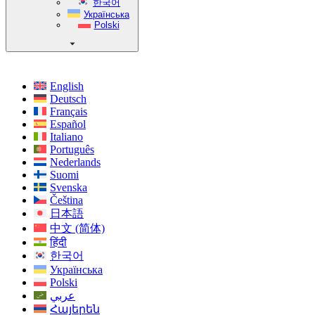
한국어
Українська
Polski
English
Deutsch
Français
Español
Italiano
Português
Nederlands
Suomi
Svenska
Čeština
日本語
中文 (简体)
हिंदी
한국어
Українська
Polski
عربي
Հայերեն