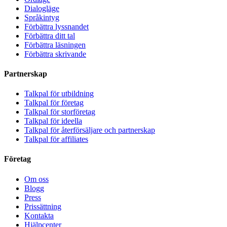
Dialogläge
Språkintyg
Förbättra lyssnandet
Förbättra ditt tal
Förbättra läsningen
Förbättra skrivande
Partnerskap
Talkpal för utbildning
Talkpal för företag
Talkpal för storföretag
Talkpal för ideella
Talkpal för återförsäljare och partnerskap
Talkpal för affiliates
Företag
Om oss
Blogg
Press
Prissättning
Kontakta
Hjälpcenter