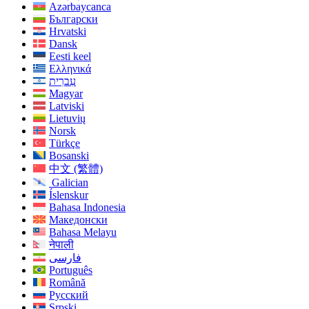
Azərbaycanca
Български
Hrvatski
Dansk
Eesti keel
Ελληνικά
עִברִית
Magyar
Latviski
Lietuvių
Norsk
Türkçe
Bosanski
中文 (繁體)
Galician
Íslenskur
Bahasa Indonesia
Македонски
Bahasa Melayu
नेपाली
فارسی
Português
Română
Русский
Srpski