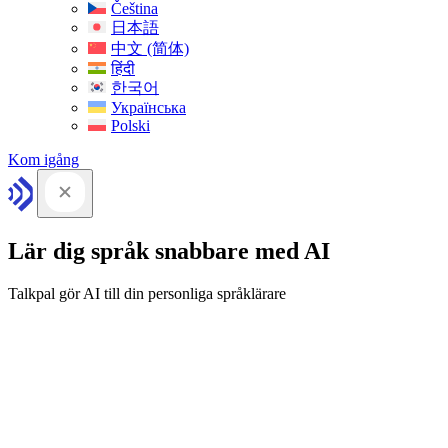
Čeština
日本語
中文 (简体)
हिंदी
한국어
Українська
Polski
Kom igång
Lär dig språk snabbare med AI
Talkpal gör AI till din personliga språklärare