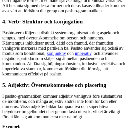
och frågande former, med både självständiga och klitiska varianter.
Att bekanta sig med dessa former och deras kasusskillnader kommer
avsevärt att förbättra ditt grepp om pashto-grammatiken.
4. Verb: Struktur och konjugation
Pashto-verb följer ett distinkt system organiserat kring aspekt och
tempus, med överenskommelse om person och numerus.
Kärntempus inkluderar nutid, dåtid och framtid, där framtiden
vanligtvis markeras med partikeln ba. Pashto använder sig också av
modus som konditional,
konjunktiv
och
imperativ
, och använder
negationspartiklar som skiljer sig åt mellan påståenden och
kommandon. Att lära sig böjningsmönstren, inklusive perfektiva och
imperfektiva stammar, kommer att förbättra din förmåga att
kommunicera effektivt på pashto.
5. Adjektiv: Överenskommelse och placering
I pashto-grammatiken kommer adjektiv vanligtvis före substantivet
de modifierar, och många adjektiv ändrar inte form för kön eller
numerus. Vissa adjektiv bildar komparativa och superlativa
betydelser oregelbundet eller genom fasta uttryck, vilket är viktigt
för att lära sig att kommunicera mer naturligt.
Exempel: