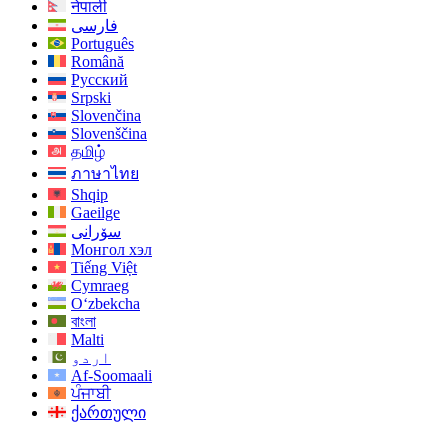
नेपाली
فارسی
Português
Română
Русский
Srpski
Slovenčina
Slovenščina
தமிழ்
ภาษาไทย
Shqip
Gaeilge
سۆرانی
Монгол хэл
Tiếng Việt
Cymraeg
O‘zbekcha
বাংলা
Malti
اردو
Af-Soomaali
ਪੰਜਾਬੀ
ქართული