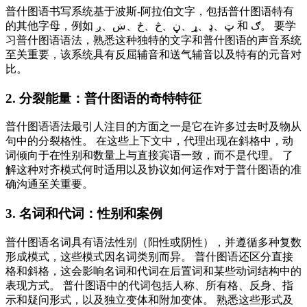
普什图语书写系统基于波斯-阿拉伯文字，包括普什图语特有
的其他字母，例如 ټ、ډ、ړ、ڼ、څ、ځ、ښ、ږ 和 ګ。 要学
习普什图语语法，熟悉这种独特的文字和普什图语的声音系统
至关重要，该系统具有反屈辅音和送气辅音以及特有的元音对
比。
2. 分裂能量：普什图语的奇特特征
普什图语语法最引人注目的方面之一是它在许多过去时及物从
句中的分裂格性。 在这些上下文中，代理出现在斜格中，动
词倾向于在性别和数量上与直接宾语一致，而不是代理。 了
解这种对齐模式何时适用以及协议如何运作对于普什图语的准
确沟通至关重要。
3. 名词和代词：性别和案例
普什图语名词具有语法性别（阳性或阴性），并遵循多种复数
形成模式，这些模式因名词类别而异。 普什图语还区分直接
格和斜格，这会影响名词和代词在后置词和某些动词结构中的
表现方式。 普什图语中的代词包括人称、所有格、反身、指
示和疑问形式，以及独立变体和附加变体。 熟悉这些形式及