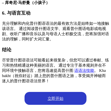
– 库奇尼·马舒曼（小孩子）
6. 与语言互动
充分理解和内化普什图语语法的最有效方法是始终如一地接触
该语言。 通过阅读普什图语文学、观看普什图语电影或电视
剧、收听广播和音乐以及与母语人士积极交流，您将加强对语
法的理解，同时扩大词汇量。
结论
尽管普什图语语法可能看起来很复杂，但您可以通过奉献、练
习和热情精通这种美丽的语言。 通过专注于基本规则并在不
同环境中接触语言，您将迅速提高普什图
语语法技能
。 Kha
bakht（祝你好运）踏上您的普什图语之旅，享受揭开神秘而
迷人的普什图语语法世界！
立即开始