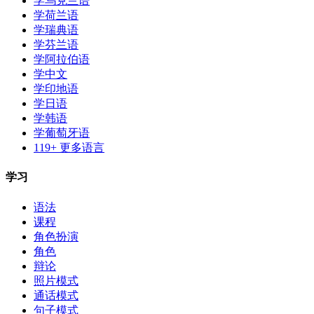
学乌克兰语
学荷兰语
学瑞典语
学芬兰语
学阿拉伯语
学中文
学印地语
学日语
学韩语
学葡萄牙语
119+ 更多语言
学习
语法
课程
角色扮演
角色
辩论
照片模式
通话模式
句子模式