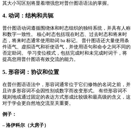
其大小写区别将显着增强您对普什图语语法的掌握。
4. 动词：结构和共轭
普什图语动词遵循围绕体和时态组织的独特系统，并具有人称
和数字一致性。 核心时态包括现在时态、过去时态和将来时
态，将来时态通常使用助词 ba 标记。 普什图语还大量使用条
件语气、虚拟语气和祈使语气，并使用语句和命令之间不同的
否定助词。 学习变位模式，包括完成时和未完成时词干，将
提高您用普什图语有效交流的能力。
5. 形容词：协议和位置
在普什图语语法中，形容词通常位于它们修饰的名词之前，并
且许多形容词不会因性别或数字而改变形式。 有些形容词不
规则地或通过固定的表达方式形成比较级和最高级的含义，这
对于学会更自然地交流至关重要。
例子：
– 洛伊科尔（大房子）