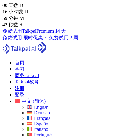
00
天数
D
16
小时数
H
59
分钟
M
41
秒数
S
免费试用TalkpalPremium 14 天
免费试用
限时优惠：
免费试用 2 周
首页
学习
商务Talkpal
Talkpal教育
注册
登录
中文 (简体)
English
Deutsch
Français
Español
Italiano
Português