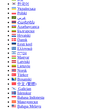
한국어
Українська
Polski
عربي
Հայերեն
Azərbaycanca
Български
Hrvatski
Dansk
Eesti keel
Ελληνικά
עִברִית
Magyar
Latviski
Lietuvių
Norsk
Türkçe
Bosanski
中文 (繁體)
Galician
Íslenskur
Bahasa Indonesia
Македонски
Bahasa Melayu