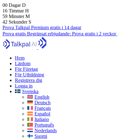
00
Dagar
D
16
Timmar
H
59
Minuter
M
41
Sekunder
S
Prova Talkpal Premium gratis i 14 dagar
Prova gratis
Begränsat erbjudande:
Prova gratis i 2 veckor
Hem
Lärdom
För Företag
För Utbildning
Registrera dig
Logga in
Svenska
English
Deutsch
Français
Español
Italiano
Português
Nederlands
Suomi