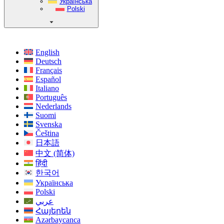
Українська
Polski
English
Deutsch
Français
Español
Italiano
Português
Nederlands
Suomi
Svenska
Čeština
日本語
中文 (简体)
हिंदी
한국어
Українська
Polski
عربي
Հայերեն
Azərbaycanca