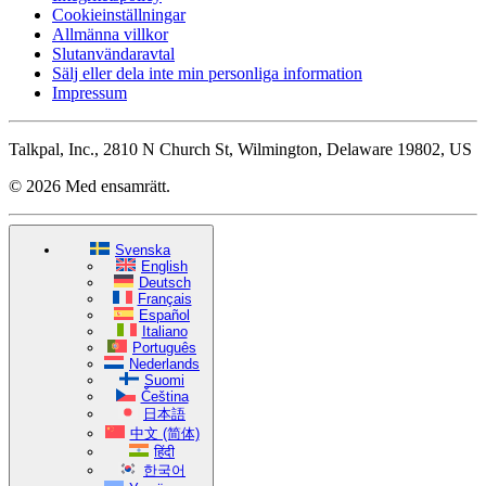
Cookieinställningar
Allmänna villkor
Slutanvändaravtal
Sälj eller dela inte min personliga information
Impressum
Talkpal, Inc., 2810 N Church St, Wilmington, Delaware 19802, US
© 2026 Med ensamrätt.
Svenska
English
Deutsch
Français
Español
Italiano
Português
Nederlands
Suomi
Čeština
日本語
中文 (简体)
हिंदी
한국어