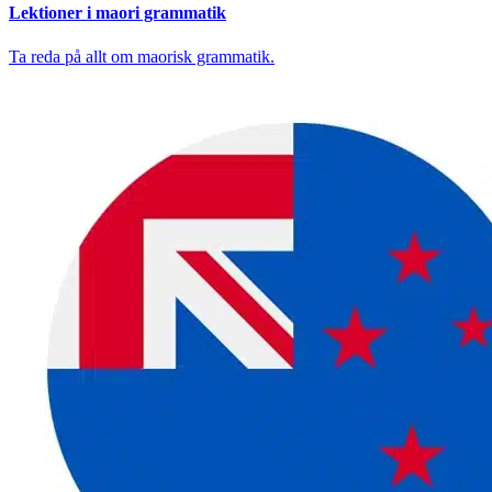
Lektioner i maori grammatik
Ta reda på allt om maorisk grammatik.