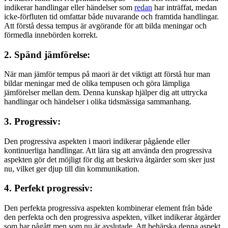
indikerar handlingar eller händelser som
redan
har inträffat, medan
icke-förfluten tid omfattar både nuvarande och framtida handlingar.
Att förstå dessa tempus är avgörande för att bilda meningar och
förmedla innebörden korrekt.
2. Spänd jämförelse:
När man jämför tempus på maori är det viktigt att förstå hur man
bildar meningar med de olika tempusen och göra lämpliga
jämförelser mellan dem. Denna kunskap hjälper dig att uttrycka
handlingar och händelser i olika tidsmässiga sammanhang.
3. Progressiv:
Den progressiva aspekten i maori indikerar pågående eller
kontinuerliga handlingar. Att lära sig att använda den progressiva
aspekten gör det möjligt för dig att beskriva åtgärder som sker just
nu, vilket ger djup till din kommunikation.
4. Perfekt progressiv:
Den perfekta progressiva aspekten kombinerar element från både
den perfekta och den progressiva aspekten, vilket indikerar åtgärder
som har pågått men som nu är avslutade. Att behärska denna aspekt