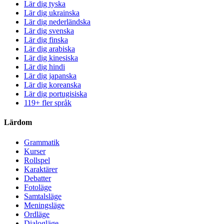
Lär dig tyska
Lär dig ukrainska
Lär dig nederländska
Lär dig svenska
Lär dig finska
Lär dig arabiska
Lär dig kinesiska
Lär dig hindi
Lär dig japanska
Lär dig koreanska
Lär dig portugisiska
119+ fler språk
Lärdom
Grammatik
Kurser
Rollspel
Karaktärer
Debatter
Fotoläge
Samtalsläge
Meningsläge
Ordläge
Dialogläge