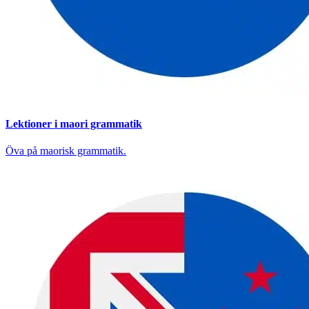
Lektioner i maori grammatik
Öva på maorisk grammatik.