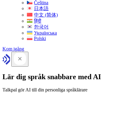
Čeština
日本語
中文 (简体)
हिंदी
한국어
Українська
Polski
Kom igång
Lär dig språk snabbare med AI
Talkpal gör AI till din personliga språklärare