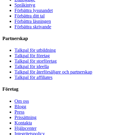
Språkintyg
Förbättra lyssnandet
Förbättra ditt tal
Förbättra läsningen
Förbättra skrivande
Partnerskap
Talkpal för utbildning
Talkpal för företag
Talkpal för storföretag
Talkpal för ideella
Talkpal för återförsäljare och partnerskap
Talkpal för affiliates
Företag
Om oss
Blogg
Press
Prissättning
Kontakta
Hjälpcenter
Integritetspolicy