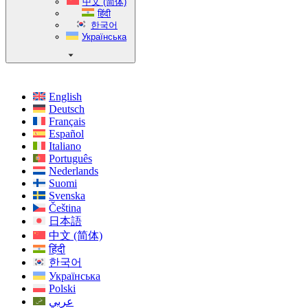
中文 (简体)
हिंदी
한국어
Українська
English
Deutsch
Français
Español
Italiano
Português
Nederlands
Suomi
Svenska
Čeština
日本語
中文 (简体)
हिंदी
한국어
Українська
Polski
عربي