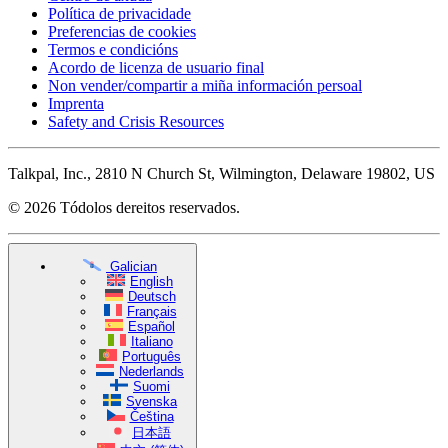
Política de privacidade
Preferencias de cookies
Termos e condicións
Acordo de licenza de usuario final
Non vender/compartir a miña información persoal
Imprenta
Safety and Crisis Resources
Talkpal, Inc., 2810 N Church St, Wilmington, Delaware 19802, US
© 2026 Tódolos dereitos reservados.
Galician
English
Deutsch
Français
Español
Italiano
Português
Nederlands
Suomi
Svenska
Čeština
日本語