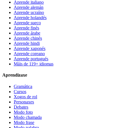
Aprende italiano
Aprende alemán
Aprende ucraíno
Aprende holandés
Aprende sueco
Aprende finés
Aprende árabe
Aprende chinés
Aprende hindi
Aprende xaponés
Aprende coreano
Aprende portugués
Máis de 119+ idiomas
Aprendizaxe
Gramática
Cursos
Xogos de rol
Personaxes
Debates
Modo foto
Modo chamada
Modo frase
Modo palabra