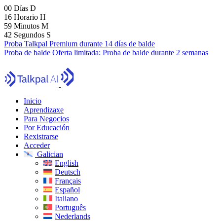
00
Días
D
16
Horario
H
59
Minutos
M
41
Segundos
S
Proba Talkpal Premium durante 14 días de balde
Proba de balde
Oferta limitada:
Proba de balde durante 2 semanas
Inicio
Aprendizaxe
Para Negocios
Por Educación
Rexistrarse
Acceder
Galician
English
Deutsch
Français
Español
Italiano
Português
Nederlands