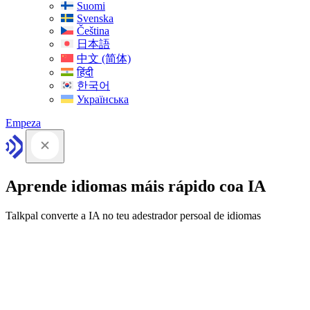
Suomi
Svenska
Čeština
日本語
中文 (简体)
हिंदी
한국어
Українська
Empeza
Aprende idiomas máis rápido coa IA
Talkpal converte a IA no teu adestrador persoal de idiomas