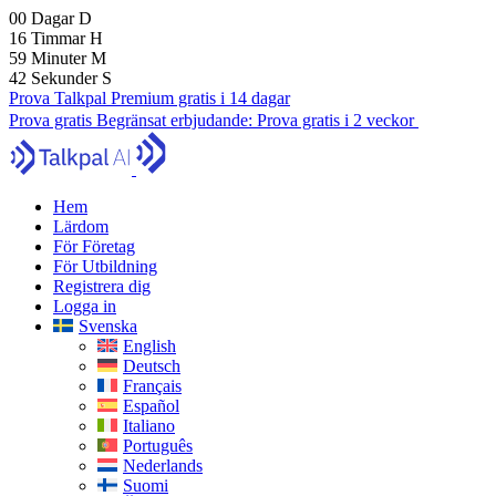
00
Dagar
D
16
Timmar
H
59
Minuter
M
41
Sekunder
S
Prova Talkpal Premium gratis i 14 dagar
Prova gratis
Begränsat erbjudande:
Prova gratis i 2 veckor
Hem
Lärdom
För Företag
För Utbildning
Registrera dig
Logga in
Svenska
English
Deutsch
Français
Español
Italiano
Português
Nederlands
Suomi