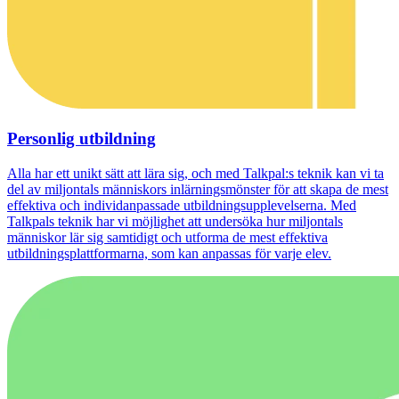
Personlig utbildning
Alla har ett unikt sätt att lära sig, och med Talkpal:s teknik kan vi ta
del av miljontals människors inlärningsmönster för att skapa de mest
effektiva och individanpassade utbildningsupplevelserna. Med
Talkpals teknik har vi möjlighet att undersöka hur miljontals
människor lär sig samtidigt och utforma de mest effektiva
utbildningsplattformarna, som kan anpassas för varje elev.