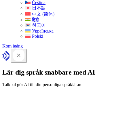
Čeština
日本語
中文 (简体)
हिंदी
한국어
Українська
Polski
Kom igång
Lär dig språk snabbare med AI
Talkpal gör AI till din personliga språklärare