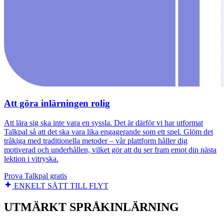
Att göra inlärningen rolig
Att lära sig ska inte vara en syssla. Det är därför vi har utformat
Talkpal så att det ska vara lika engagerande som ett spel. Glöm det
tråkiga med traditionella metoder – vår plattform håller dig
motiverad och underhållen, vilket gör att du ser fram emot din nästa
lektion i vitryska.
Prova Talkpal gratis
ENKELT SÄTT TILL FLYT
UTMÄRKT SPRÅKINLÄRNING