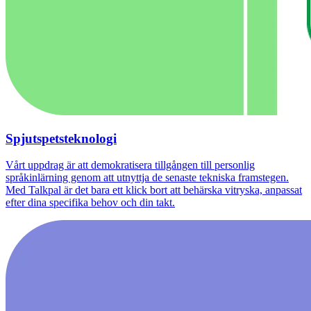
Spjutspetsteknologi
Vårt uppdrag är att demokratisera tillgången till personlig
språkinlärning genom att utnyttja de senaste tekniska framstegen.
Med Talkpal är det bara ett klick bort att behärska vitryska, anpassat
efter dina specifika behov och din takt.