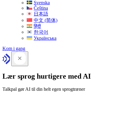
Svenska
Čeština
日本語
中文 (简体)
हिंदी
한국어
Українська
Kom i gang
Lær sprog hurtigere med AI
Talkpal gør AI til din helt egen sprogtræner