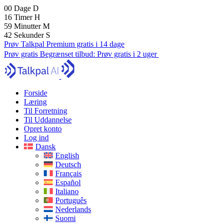
00
Dage
D
16
Timer
H
59
Minutter
M
41
Sekunder
S
Prøv Talkpal Premium gratis i 14 dage
Prøv gratis
Begrænset tilbud:
Prøv gratis i 2 uger
Forside
Læring
Til Forretning
Til Uddannelse
Opret konto
Log ind
Dansk
English
Deutsch
Français
Español
Italiano
Português
Nederlands
Suomi