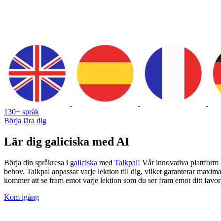
130+ språk
Börja lära dig
Lär dig galiciska med AI
Börja din språkresa i
galiciska
med
Talkpal
! Vår innovativa plattform
behov. Talkpal anpassar varje lektion till dig, vilket garanterar maxima
kommer att se fram emot varje lektion som du ser fram emot ditt favorit
Kom igång