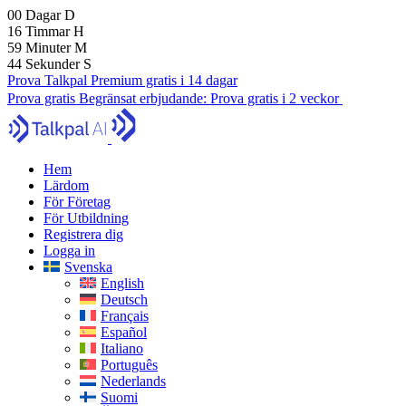
00
Dagar
D
16
Timmar
H
59
Minuter
M
43
Sekunder
S
Prova Talkpal Premium gratis i 14 dagar
Prova gratis
Begränsat erbjudande:
Prova gratis i 2 veckor
Hem
Lärdom
För Företag
För Utbildning
Registrera dig
Logga in
Svenska
English
Deutsch
Français
Español
Italiano
Português
Nederlands
Suomi