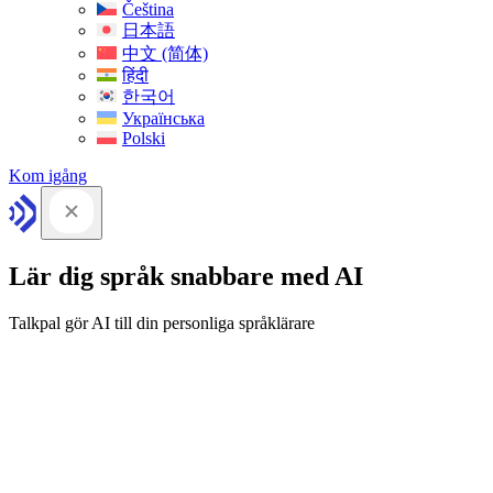
Čeština
日本語
中文 (简体)
हिंदी
한국어
Українська
Polski
Kom igång
Lär dig språk snabbare med AI
Talkpal gör AI till din personliga språklärare