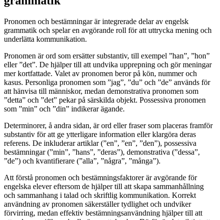
grammatik
Pronomen och bestämningar är integrerade delar av engelsk
grammatik och spelar en avgörande roll för att uttrycka mening och
underlätta kommunikation.
Pronomen är ord som ersätter substantiv, till exempel ”han”, ”hon”
eller ”det”. De hjälper till att undvika upprepning och gör meningar
mer kortfattade. Valet av pronomen beror på kön, nummer och
kasus. Personliga pronomen som ”jag”, ”du” och ”de” används för
att hänvisa till människor, medan demonstrativa pronomen som
”detta” och ”det” pekar på särskilda objekt. Possessiva pronomen
som ”min” och ”din” indikerar ägande.
Determinorer, å andra sidan, är ord eller fraser som placeras framför
substantiv för att ge ytterligare information eller klargöra deras
referens. De inkluderar artiklar (”en”, ”en”, ”den”), possessiva
bestämningar (”min”, ”hans”, ”deras”), demonstrativa (”dessa”,
”de”) och kvantifierare (”alla”, ”några”, ”många”).
Att förstå pronomen och bestämningsfaktorer är avgörande för
engelska elever eftersom de hjälper till att skapa sammanhållning
och sammanhang i talad och skriftlig kommunikation. Korrekt
användning av pronomen säkerställer tydlighet och undviker
förvirring, medan effektiv bestämningsanvändning hjälper till att