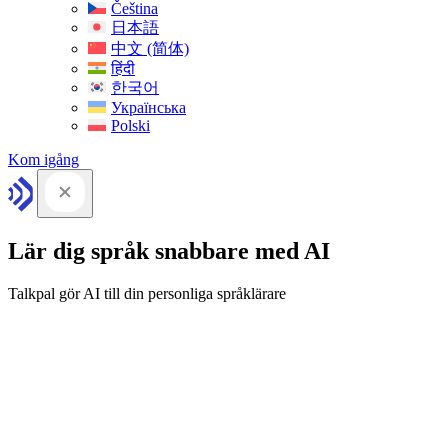
Čeština
日本語
中文 (简体)
हिंदी
한국어
Українська
Polski
Kom igång
Lär dig språk snabbare med AI
Talkpal gör AI till din personliga språklärare