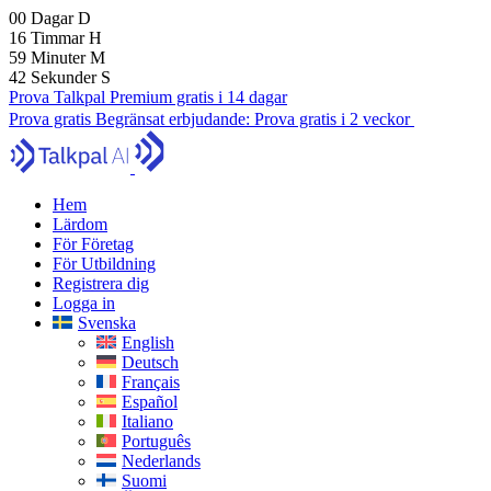
00
Dagar
D
16
Timmar
H
59
Minuter
M
39
Sekunder
S
Prova Talkpal Premium gratis i 14 dagar
Prova gratis
Begränsat erbjudande:
Prova gratis i 2 veckor
Hem
Lärdom
För Företag
För Utbildning
Registrera dig
Logga in
Svenska
English
Deutsch
Français
Español
Italiano
Português
Nederlands
Suomi