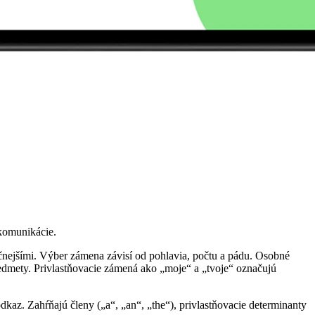
komunikácie.
čnejšími. Výber zámena závisí od pohlavia, počtu a pádu. Osobné
redmety. Privlastňovacie zámená ako „moje“ a „tvoje“ označujú
dkaz. Zahŕňajú členy („a“, „an“, „the“), privlastňovacie determinanty