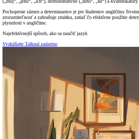
(„môj“, „jeho“, „ich“), demonštratívne („tieto“, „tie“) a kvantifikátor
Pochopenie zámen a determinantov je pre študentov angličtiny životn
zrozumiteľnosť a zabraňuje zmätku, zatiaľ čo efektívne použitie dete
plynulosti v angličtine.
Najefektívnejší spôsob, ako sa naučiť jazyk
Vyskúšajte Talkpal zadarmo