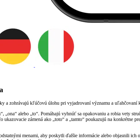
a
iky a zohrávajú kľúčovú úlohu pri vyjadrovaní významu a uľahčovaní 
“, „ona“ alebo „to“. Pomáhajú vyhnúť sa opakovaniu a robia vety stru
ľ čo ukazovacie zámená ako „toto“ a „tamto“ poukazujú na konkrétne p
dstatnými menami, aby poskytli ďalšie informácie alebo objasnili ich o