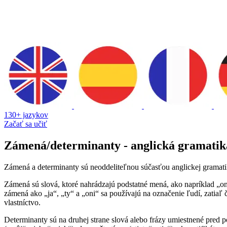
130+ jazykov
Začať sa učiť
Zámená/determinanty - anglická gramatik
Zámená a determinanty sú neoddeliteľnou súčasťou anglickej gramat
Zámená sú slová, ktoré nahrádzajú podstatné mená, ako napríklad „on
zámená ako „ja“, „ty“ a „oni“ sa používajú na označenie ľudí, zatia
vlastníctvo.
Determinanty sú na druhej strane slová alebo frázy umiestnené pred po