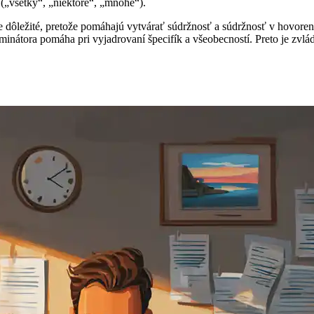
y („všetky“, „niektoré“, „mnohé“).
e dôležité, pretože pomáhajú vytvárať súdržnosť a súdržnosť v hovoren
rminátora pomáha pri vyjadrovaní špecifík a všeobecností. Preto je zvl