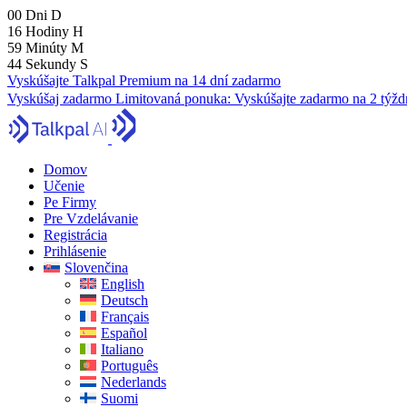
00
Dni
D
16
Hodiny
H
59
Minúty
M
42
Sekundy
S
Vyskúšajte Talkpal Premium na 14 dní zadarmo
Vyskúšaj zadarmo
Limitovaná ponuka:
Vyskúšajte zadarmo na 2 týžd
Domov
Učenie
Pe Firmy
Pre Vzdelávanie
Registrácia
Prihlásenie
Slovenčina
English
Deutsch
Français
Español
Italiano
Português
Nederlands
Suomi