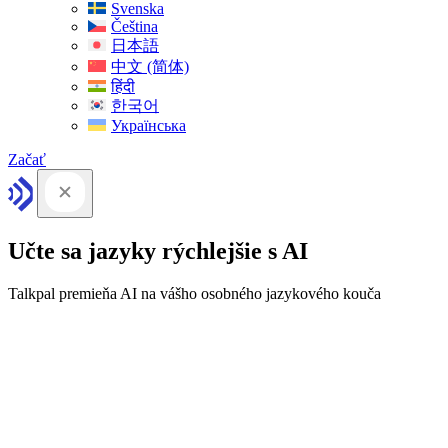
Svenska
Čeština
日本語
中文 (简体)
हिंदी
한국어
Українська
Začať
Učte sa jazyky rýchlejšie s AI
Talkpal premieňa AI na vášho osobného jazykového kouča