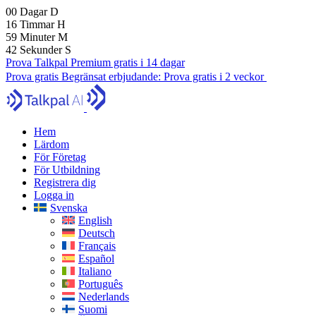
00
Dagar
D
16
Timmar
H
59
Minuter
M
41
Sekunder
S
Prova Talkpal Premium gratis i 14 dagar
Prova gratis
Begränsat erbjudande:
Prova gratis i 2 veckor
Hem
Lärdom
För Företag
För Utbildning
Registrera dig
Logga in
Svenska
English
Deutsch
Français
Español
Italiano
Português
Nederlands
Suomi