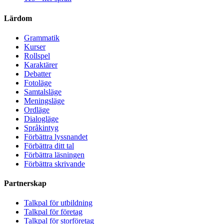
Lärdom
Grammatik
Kurser
Rollspel
Karaktärer
Debatter
Fotoläge
Samtalsläge
Meningsläge
Ordläge
Dialogläge
Språkintyg
Förbättra lyssnandet
Förbättra ditt tal
Förbättra läsningen
Förbättra skrivande
Partnerskap
Talkpal för utbildning
Talkpal för företag
Talkpal för storföretag