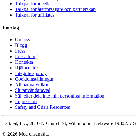
Talkpal för ideella
Talkpal för återförsäljare och partnerskap
Talkpal för affiliates
Företag
Om oss
Blogg
Press
Prissättning
Kontakta
Hjälpcenter
Integritetspolicy
Cookieinställningar
Allmänna villkor
Slutanvändaravtal
Sälj eller dela inte min personliga information
Impressum
Safety and Crisis Resources
Talkpal, Inc., 2810 N Church St, Wilmington, Delaware 19802, US
© 2026 Med ensamrätt.