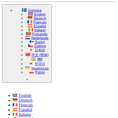
Svenska
English
Deutsch
Français
Español
Italiano
Português
Nederlands
Suomi
Čeština
日本語
中文 (简体)
हिंदी
한국어
Українська
Polski
English
Deutsch
Français
Español
Italiano