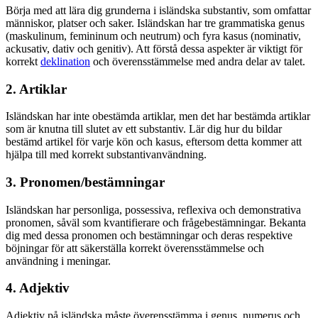
Börja med att lära dig grunderna i isländska substantiv, som omfattar
människor, platser och saker. Isländskan har tre grammatiska genus
(maskulinum, femininum och neutrum) och fyra kasus (nominativ,
ackusativ, dativ och genitiv). Att förstå dessa aspekter är viktigt för
korrekt
deklination
och överensstämmelse med andra delar av talet.
2. Artiklar
Isländskan har inte obestämda artiklar, men det har bestämda artiklar
som är knutna till slutet av ett substantiv. Lär dig hur du bildar
bestämd artikel för varje kön och kasus, eftersom detta kommer att
hjälpa till med korrekt substantivanvändning.
3. Pronomen/bestämningar
Isländskan har personliga, possessiva, reflexiva och demonstrativa
pronomen, såväl som kvantifierare och frågebestämningar. Bekanta
dig med dessa pronomen och bestämningar och deras respektive
böjningar för att säkerställa korrekt överensstämmelse och
användning i meningar.
4. Adjektiv
Adjektiv på isländska måste överensstämma i genus, numerus och