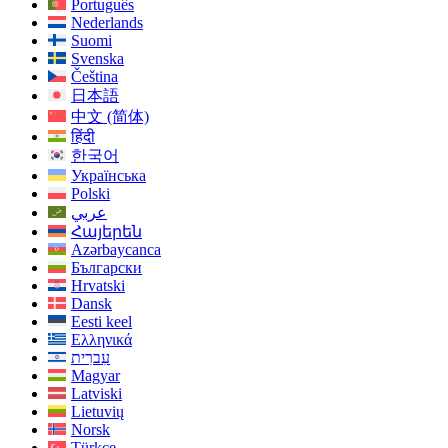
Português
Nederlands
Suomi
Svenska
Čeština
日本語
中文 (简体)
हिंदी
한국어
Українська
Polski
عربي
Հայերեն
Azərbaycanca
Български
Hrvatski
Dansk
Eesti keel
Ελληνικά
עִברִית
Magyar
Latviski
Lietuvių
Norsk
Türkçe