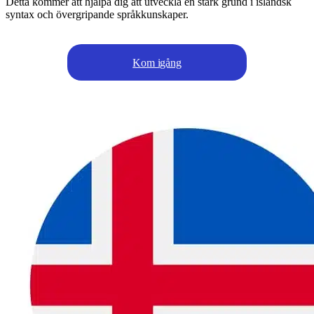
Detta kommer att hjälpa dig att utveckla en stark grund i isländsk
syntax och övergripande språkkunskaper.
Kom igång