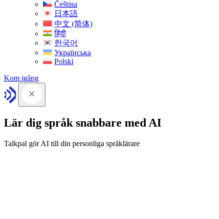
Čeština
日本語
中文 (简体)
हिंदी
한국어
Українська
Polski
Kom igång
Lär dig språk snabbare med AI
Talkpal gör AI till din personliga språklärare