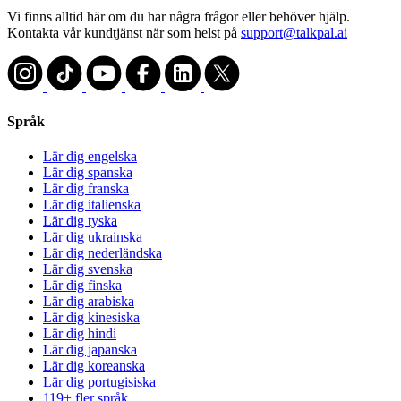
Vi finns alltid här om du har några frågor eller behöver hjälp.
Kontakta vår kundtjänst när som helst på
support@talkpal.ai
Språk
Lär dig engelska
Lär dig spanska
Lär dig franska
Lär dig italienska
Lär dig tyska
Lär dig ukrainska
Lär dig nederländska
Lär dig svenska
Lär dig finska
Lär dig arabiska
Lär dig kinesiska
Lär dig hindi
Lär dig japanska
Lär dig koreanska
Lär dig portugisiska
119+ fler språk