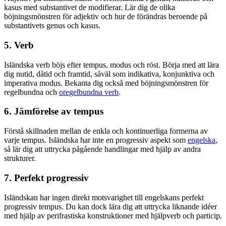
kasus med substantivet de modifierar. Lär dig de olika
böjningsmönstren för adjektiv och hur de förändras beroende på
substantivets genus och kasus.
5. Verb
Isländska verb böjs efter tempus, modus och röst. Börja med att lära
dig nutid, dåtid och framtid, såväl som indikativa, konjunktiva och
imperativa modus. Bekanta dig också med böjningsmönstren för
regelbundna och
oregelbundna verb
.
6. Jämförelse av tempus
Förstå skillnaden mellan de enkla och kontinuerliga formerna av
varje tempus. Isländska har inte en progressiv aspekt som
engelska
,
så lär dig att uttrycka pågående handlingar med hjälp av andra
strukturer.
7. Perfekt progressiv
Isländskan har ingen direkt motsvarighet till engelskans perfekt
progressiv tempus. Du kan dock lära dig att uttrycka liknande idéer
med hjälp av perifrastiska konstruktioner med hjälpverb och particip.