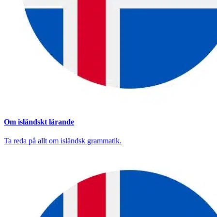
Om isländskt lärande
Ta reda på allt om isländsk grammatik.