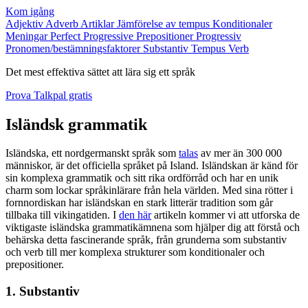
Kom igång
Adjektiv
Adverb
Artiklar
Jämförelse av tempus
Konditionaler
Meningar
Perfect Progressive
Prepositioner
Progressiv
Pronomen/bestämningsfaktorer
Substantiv
Tempus
Verb
Det mest effektiva sättet att lära sig ett språk
Prova Talkpal gratis
Isländsk grammatik
Isländska, ett nordgermanskt språk som
talas
av mer än 300 000
människor, är det officiella språket på Island. Isländskan är känd för
sin komplexa grammatik och sitt rika ordförråd och har en unik
charm som lockar språkinlärare från hela världen. Med sina rötter i
fornnordiskan har isländskan en stark litterär tradition som går
tillbaka till vikingatiden. I
den här
artikeln kommer vi att utforska de
viktigaste isländska grammatikämnena som hjälper dig att förstå och
behärska detta fascinerande språk, från grunderna som substantiv
och verb till mer komplexa strukturer som konditionaler och
prepositioner.
1. Substantiv