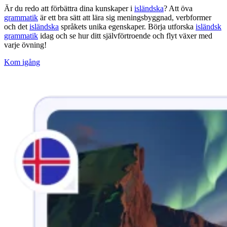
Är du redo att förbättra dina kunskaper i
isländska
? Att öva
grammatik
är ett bra sätt att lära sig meningsbyggnad, verbformer
och det
isländska
språkets unika egenskaper. Börja utforska
isländsk
grammatik
idag och se hur ditt självförtroende och flyt växer med
varje övning!
Kom igång