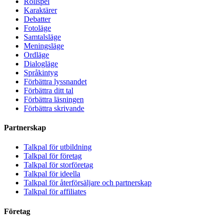
Rollspel
Karaktärer
Debatter
Fotoläge
Samtalsläge
Meningsläge
Ordläge
Dialogläge
Språkintyg
Förbättra lyssnandet
Förbättra ditt tal
Förbättra läsningen
Förbättra skrivande
Partnerskap
Talkpal för utbildning
Talkpal för företag
Talkpal för storföretag
Talkpal för ideella
Talkpal för återförsäljare och partnerskap
Talkpal för affiliates
Företag