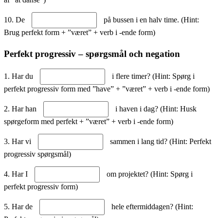
10. De
på bussen i en halv time. (Hint:
Brug perfekt form + ”været” + verb i -ende form)
Perfekt progressiv – spørgsmål och negation
1. Har du
i flere timer? (Hint: Spørg i
perfekt progressiv form med ”have” + ”været” + verb i -ende form)
2. Har han
i haven i dag? (Hint: Husk
spørgeform med perfekt + ”været” + verb i -ende form)
3. Har vi
sammen i lang tid? (Hint: Perfekt
progressiv spørgsmål)
4. Har I
om projektet? (Hint: Spørg i
perfekt progressiv form)
5. Har de
hele eftermiddagen? (Hint: