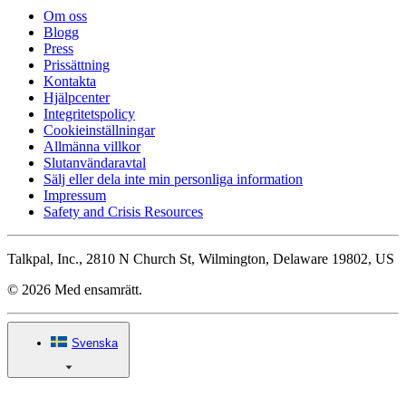
Om oss
Blogg
Press
Prissättning
Kontakta
Hjälpcenter
Integritetspolicy
Cookieinställningar
Allmänna villkor
Slutanvändaravtal
Sälj eller dela inte min personliga information
Impressum
Safety and Crisis Resources
Talkpal, Inc., 2810 N Church St, Wilmington, Delaware 19802, US
© 2026 Med ensamrätt.
Svenska