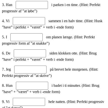
3. Han
i parken i en time. (Hint: Perfekt
progressiv af ”at løbe”)
4. Vi
sammen i en halv time. (Hint: Husk
”have” i perfekt + ”været” + verb i -ende form)
5. I
om planen længe. (Hint: Perfekt
progressiv form af ”at snakke”)
6. De
siden klokken otte. (Hint: Brug
”have” i perfekt + ”været” + verb i -ende form)
7. Jeg
på brevet hele morgenen. (Hint:
Perfekt progressiv af ”at skrive”)
8. Hun
i badet i ti minutter. (Hint: Brug
”have” + ”været” + verb i -ende form)
9. Vi
hele natten. (Hint: Perfekt progressiv
af ”at danse”)