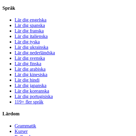
Språk
Lär dig engelska
Lär dig spanska
Lär dig franska
Lär dig italienska
Lär dig tyska
Lär dig ukrainska
Lär dig nederländska
Lär dig svenska
Lär dig finska
Lär dig arabiska
Lär dig kinesiska
Lär dig hindi
Lär dig japanska
Lär dig koreanska
Lär dig portugisiska
119+ fler språk
Lärdom
Grammatik
Kurser