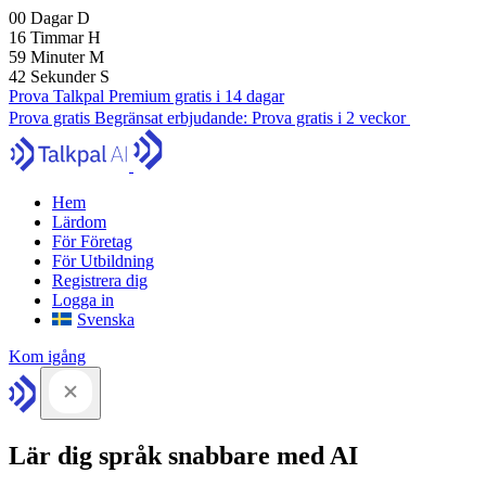
00
Dagar
D
16
Timmar
H
59
Minuter
M
41
Sekunder
S
Prova Talkpal Premium gratis i 14 dagar
Prova gratis
Begränsat erbjudande:
Prova gratis i 2 veckor
Hem
Lärdom
För Företag
För Utbildning
Registrera dig
Logga in
Svenska
Kom igång
Lär dig språk snabbare med AI