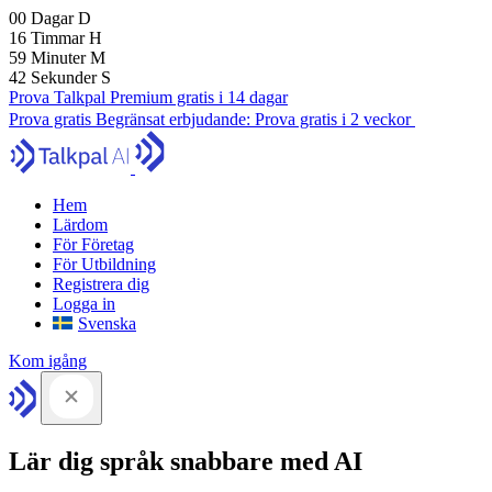
00
Dagar
D
16
Timmar
H
59
Minuter
M
41
Sekunder
S
Prova Talkpal Premium gratis i 14 dagar
Prova gratis
Begränsat erbjudande:
Prova gratis i 2 veckor
Hem
Lärdom
För Företag
För Utbildning
Registrera dig
Logga in
Svenska
Kom igång
Lär dig språk snabbare med AI