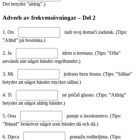
Det betyder ”aldrig”.)
Adverb av frekvensövningar – Del 2
1. On
radi svoj domaći zadatak. (Tips:
”Alltid” på bosniska.)
2. Ja
idem u teretanu. (Tips: ”Ofta”
används när något händer regelbundet.)
3. Mi
jedemo brzu hranu. (Tips: ”Sällan”
betyder att något händer mycket sällan.)
4. Ti
ne pričaš glasno. (Tips: ”Aldrig”
betyder att något aldrig händer.)
5. Ona
putuje u inostranstvo. (Tips:
”Ibland” beskriver något som händer då och då.)
6. Djeca
pomažu roditeljima. (Tips: