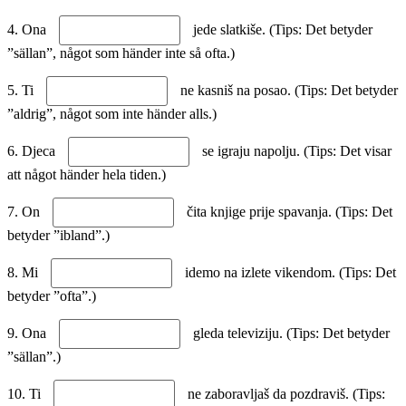
4. Ona
jede slatkiše. (Tips: Det betyder
”sällan”, något som händer inte så ofta.)
5. Ti
ne kasniš na posao. (Tips: Det betyder
”aldrig”, något som inte händer alls.)
6. Djeca
se igraju napolju. (Tips: Det visar
att något händer hela tiden.)
7. On
čita knjige prije spavanja. (Tips: Det
betyder ”ibland”.)
8. Mi
idemo na izlete vikendom. (Tips: Det
betyder ”ofta”.)
9. Ona
gleda televiziju. (Tips: Det betyder
”sällan”.)
10. Ti
ne zaboravljaš da pozdraviš. (Tips: