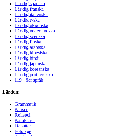
Lär dig spanska
Lär dig franska
Lär dig italienska
Lär dig tyska
Lär dig ukrainska
Lär dig nederländska
Lär dig svenska
Lär dig finska
Lär dig arabiska
Lär dig kinesiska
Lär dig hindi
Lär dig japanska
Lär dig koreanska
Lär dig portugisiska
119+ fler språk
Lärdom
Grammatik
Kurser
Rollspel
Karaktärer
Debatter
Fotoläge