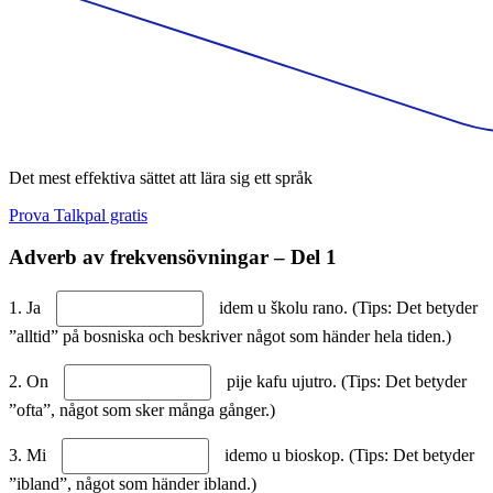
Det mest effektiva sättet att lära sig ett språk
Prova Talkpal gratis
Adverb av frekvensövningar – Del 1
1. Ja
idem u školu rano. (Tips: Det betyder
”alltid” på bosniska och beskriver något som händer hela tiden.)
2. On
pije kafu ujutro. (Tips: Det betyder
”ofta”, något som sker många gånger.)
3. Mi
idemo u bioskop. (Tips: Det betyder
”ibland”, något som händer ibland.)