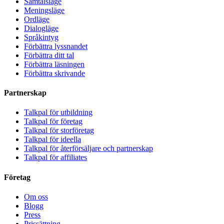
Samtalsläge
Meningsläge
Ordläge
Dialogläge
Språkintyg
Förbättra lyssnandet
Förbättra ditt tal
Förbättra läsningen
Förbättra skrivande
Partnerskap
Talkpal för utbildning
Talkpal för företag
Talkpal för storföretag
Talkpal för ideella
Talkpal för återförsäljare och partnerskap
Talkpal för affiliates
Företag
Om oss
Blogg
Press
Prissättning