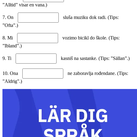
”Alltid” visar en vana.)
7. On
sluša muziku dok radi. (Tips:
”Ofta”.)
8. Mi
vozimo bicikl do škole. (Tips:
”Ibland”.)
9. Ti
kasniš na sastanke. (Tips: ”Sällan”.)
10. Ona
ne zaboravlja rođendane. (Tips:
”Aldrig”.)