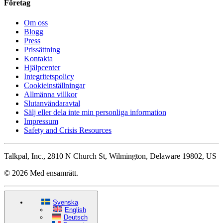
Företag
Om oss
Blogg
Press
Prissättning
Kontakta
Hjälpcenter
Integritetspolicy
Cookieinställningar
Allmänna villkor
Slutanvändaravtal
Sälj eller dela inte min personliga information
Impressum
Safety and Crisis Resources
Talkpal, Inc., 2810 N Church St, Wilmington, Delaware 19802, US
© 2026 Med ensamrätt.
Svenska
English
Deutsch