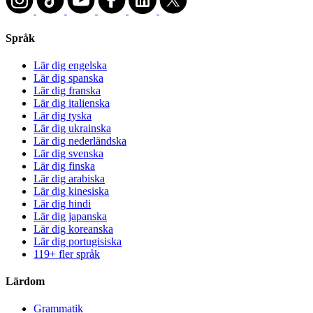
Språk
Lär dig engelska
Lär dig spanska
Lär dig franska
Lär dig italienska
Lär dig tyska
Lär dig ukrainska
Lär dig nederländska
Lär dig svenska
Lär dig finska
Lär dig arabiska
Lär dig kinesiska
Lär dig hindi
Lär dig japanska
Lär dig koreanska
Lär dig portugisiska
119+ fler språk
Lärdom
Grammatik