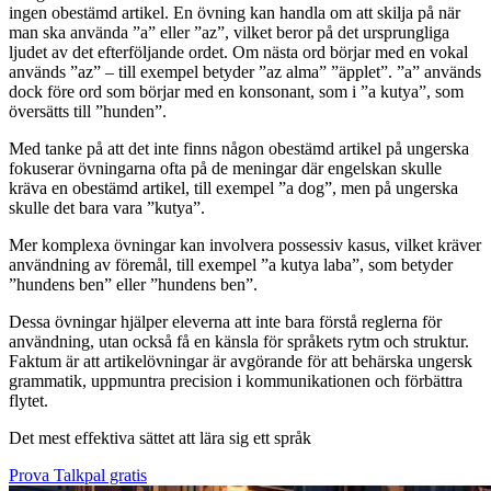
ingen obestämd artikel. En övning kan handla om att skilja på när
man ska använda ”a” eller ”az”, vilket beror på det ursprungliga
ljudet av det efterföljande ordet. Om nästa ord börjar med en vokal
används ”az” – till exempel betyder ”az alma” ”äpplet”. ”a” används
dock före ord som börjar med en konsonant, som i ”a kutya”, som
översätts till ”hunden”.
Med tanke på att det inte finns någon obestämd artikel på ungerska
fokuserar övningarna ofta på de meningar där engelskan skulle
kräva en obestämd artikel, till exempel ”a dog”, men på ungerska
skulle det bara vara ”kutya”.
Mer komplexa övningar kan involvera possessiv kasus, vilket kräver
användning av föremål, till exempel ”a kutya laba”, som betyder
”hundens ben” eller ”hundens ben”.
Dessa övningar hjälper eleverna att inte bara förstå reglerna för
användning, utan också få en känsla för språkets rytm och struktur.
Faktum är att artikelövningar är avgörande för att behärska ungersk
grammatik, uppmuntra precision i kommunikationen och förbättra
flytet.
Det mest effektiva sättet att lära sig ett språk
Prova Talkpal gratis