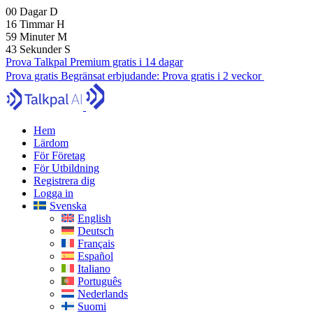
00
Dagar
D
16
Timmar
H
59
Minuter
M
41
Sekunder
S
Prova Talkpal Premium gratis i 14 dagar
Prova gratis
Begränsat erbjudande:
Prova gratis i 2 veckor
Hem
Lärdom
För Företag
För Utbildning
Registrera dig
Logga in
Svenska
English
Deutsch
Français
Español
Italiano
Português
Nederlands
Suomi