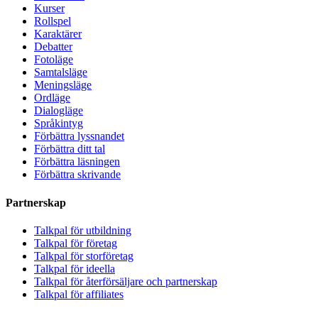
Kurser
Rollspel
Karaktärer
Debatter
Fotoläge
Samtalsläge
Meningsläge
Ordläge
Dialogläge
Språkintyg
Förbättra lyssnandet
Förbättra ditt tal
Förbättra läsningen
Förbättra skrivande
Partnerskap
Talkpal för utbildning
Talkpal för företag
Talkpal för storföretag
Talkpal för ideella
Talkpal för återförsäljare och partnerskap
Talkpal för affiliates