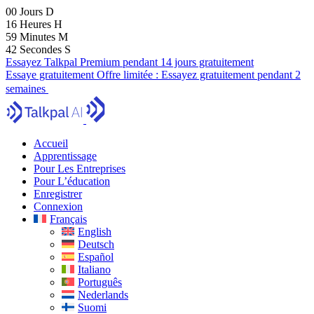
00
Jours
D
16
Heures
H
59
Minutes
M
41
Secondes
S
Essayez Talkpal Premium pendant 14 jours gratuitement
Essaye gratuitement
Offre limitée :
Essayez gratuitement pendant 2
semaines
Accueil
Apprentissage
Pour Les Entreprises
Pour L’éducation
Enregistrer
Connexion
Français
English
Deutsch
Español
Italiano
Português
Nederlands
Suomi