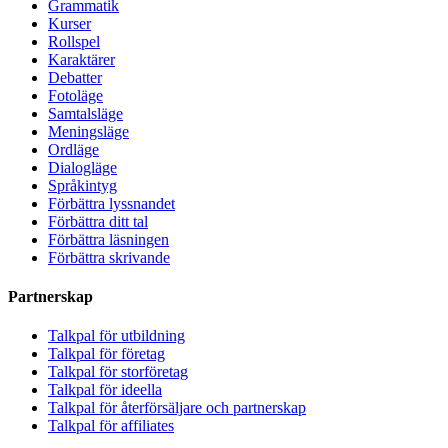
Grammatik
Kurser
Rollspel
Karaktärer
Debatter
Fotoläge
Samtalsläge
Meningsläge
Ordläge
Dialogläge
Språkintyg
Förbättra lyssnandet
Förbättra ditt tal
Förbättra läsningen
Förbättra skrivande
Partnerskap
Talkpal för utbildning
Talkpal för företag
Talkpal för storföretag
Talkpal för ideella
Talkpal för återförsäljare och partnerskap
Talkpal för affiliates