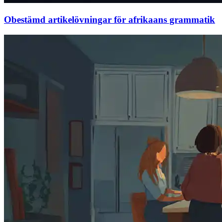
Obestämd artikelövningar för afrikaans grammatik