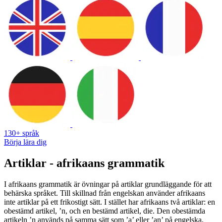
130+ språk
Börja lära dig
Artiklar - afrikaans grammatik
I afrikaans grammatik är övningar på artiklar grundläggande för att
behärska språket. Till skillnad från engelskan använder afrikaans
inte artiklar på ett frikostigt sätt. I stället har afrikaans två artiklar: en
obestämd artikel, ’n, och en bestämd artikel, die. Den obestämda
artikeln ’n används på samma sätt som ’a’ eller ’an’ på engelska,