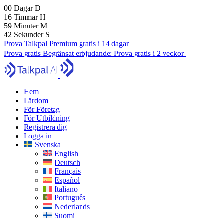
00
Dagar
D
16
Timmar
H
59
Minuter
M
41
Sekunder
S
Prova Talkpal Premium gratis i 14 dagar
Prova gratis
Begränsat erbjudande:
Prova gratis i 2 veckor
Hem
Lärdom
För Företag
För Utbildning
Registrera dig
Logga in
Svenska
English
Deutsch
Français
Español
Italiano
Português
Nederlands
Suomi