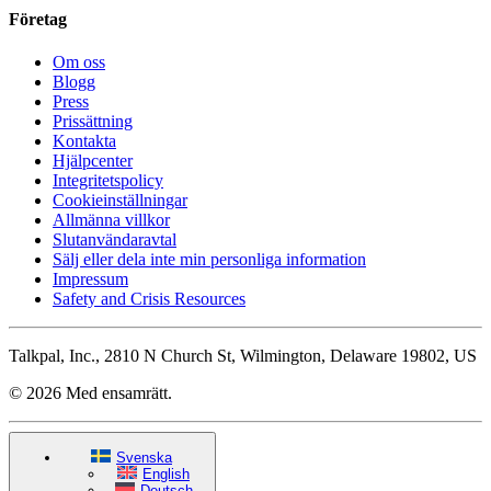
Företag
Om oss
Blogg
Press
Prissättning
Kontakta
Hjälpcenter
Integritetspolicy
Cookieinställningar
Allmänna villkor
Slutanvändaravtal
Sälj eller dela inte min personliga information
Impressum
Safety and Crisis Resources
Talkpal, Inc., 2810 N Church St, Wilmington, Delaware 19802, US
© 2026 Med ensamrätt.
Svenska
English
Deutsch