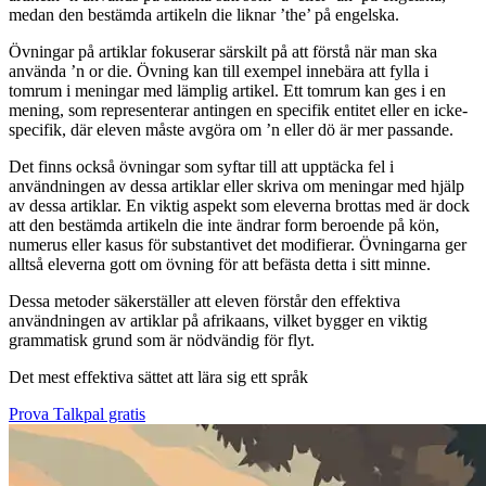
medan den bestämda artikeln die liknar ’the’ på engelska.
Övningar på artiklar fokuserar särskilt på att förstå när man ska
använda ’n or die. Övning kan till exempel innebära att fylla i
tomrum i meningar med lämplig artikel. Ett tomrum kan ges i en
mening, som representerar antingen en specifik entitet eller en icke-
specifik, där eleven måste avgöra om ’n eller dö är mer passande.
Det finns också övningar som syftar till att upptäcka fel i
användningen av dessa artiklar eller skriva om meningar med hjälp
av dessa artiklar. En viktig aspekt som eleverna brottas med är dock
att den bestämda artikeln die inte ändrar form beroende på kön,
numerus eller kasus för substantivet det modifierar. Övningarna ger
alltså eleverna gott om övning för att befästa detta i sitt minne.
Dessa metoder säkerställer att eleven förstår den effektiva
användningen av artiklar på afrikaans, vilket bygger en viktig
grammatisk grund som är nödvändig för flyt.
Det mest effektiva sättet att lära sig ett språk
Prova Talkpal gratis