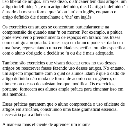
uso liberal de artigos. Em vez disso, o africâner tem dois artigos: um
artigo indefinido, ‘n, e um artigo definido, die. O artigo indefinido ‘n
é usado da mesma forma que ‘a’ ou ‘an’ em inglês, enquanto o
artigo definido die é semelhante a ‘the’ em inglês.
Os exercícios em artigos se concentram particularmente na
compreensão de quando usar ‘n ou morrer. Por exemplo, a prática
pode envolver o preenchimento de espaços em branco nas frases
com o artigo apropriado. Um espaço em branco pode ser dado em
uma frase, representando uma entidade específica ou não específica,
com o aluno obrigado a decidir se ‘n ou die é mais adequado.
Também são exercícios que visam detectar erros no uso desses
artigos ou reescrever frases fazendo uso desses artigos. No entanto,
um aspecto importante com o qual os alunos lidam é que o dado de
artigo definido não muda de forma de acordo com o gênero, o
número ou o caso do substantivo que modifica. Os exercícios,
portanto, fornecem aos alunos ampla prática para cimentar isso em
sua memória.
Essas práticas garantem que o aluno compreenda o uso eficiente de
artigos em africâner, construindo uma base gramatical essencial
necessária para a fluência.
A maneira mais eficiente de aprender um idioma