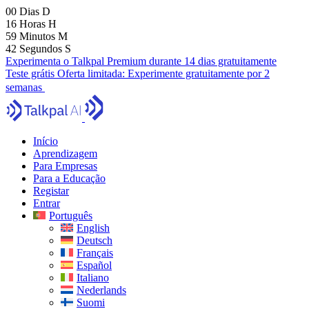
00
Dias
D
16
Horas
H
59
Minutos
M
41
Segundos
S
Experimenta o Talkpal Premium durante 14 dias gratuitamente
Teste grátis
Oferta limitada:
Experimente gratuitamente por 2
semanas
Início
Aprendizagem
Para Empresas
Para a Educação
Registar
Entrar
Português
English
Deutsch
Français
Español
Italiano
Nederlands
Suomi