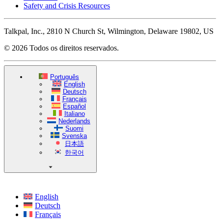
Safety and Crisis Resources
Talkpal, Inc., 2810 N Church St, Wilmington, Delaware 19802, US
© 2026 Todos os direitos reservados.
Português
English
Deutsch
Français
Español
Italiano
Nederlands
Suomi
Svenska
日本語
한국어
English
Deutsch
Français