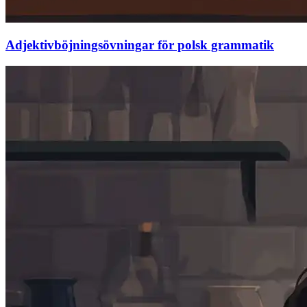
Adjektivböjningsövningar för polsk grammatik