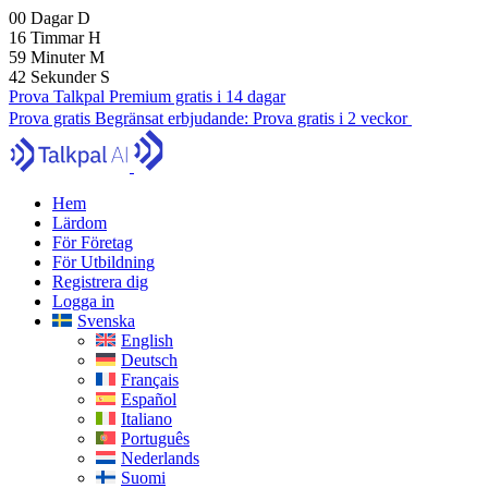
00
Dagar
D
16
Timmar
H
59
Minuter
M
41
Sekunder
S
Prova Talkpal Premium gratis i 14 dagar
Prova gratis
Begränsat erbjudande:
Prova gratis i 2 veckor
Hem
Lärdom
För Företag
För Utbildning
Registrera dig
Logga in
Svenska
English
Deutsch
Français
Español
Italiano
Português
Nederlands
Suomi