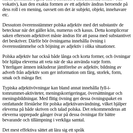
vokativ), kan den exakta formen av ett adjektiv ändras beroende på
dess roll i en mening, oavsett om det är subjekt, objekt, innehavare
etc.
Dessutom överensstämmer polska adjektiv med det substantiv de
betecknar när det gäller kön, numerus och kasus. Detta komplicerar
saken eftersom adjektivet måste ändras för att passa med substantivet
det beskriver. Därför bör övningarna innehålla övning i
överensstämmelse och böjning av adjektiv i olika situationer.
Polska adjektiv har också både långa och korta former, och övningar
bör hjälpa eleverna att veta när de ska använda varje form.
Ytterligare ämnen inkluderar jämförelse av adjektiv, bildning av
adverb från adjektiv som ger information om färg, storlek, form,
smak och många fler.
Typiska adjektivövningar kan bland annat innehålla fyll-i-
tomrummet-aktiviteter, meningskorrigeringar, översättningar och
meningsbildningar. Med flitig övning ger dessa övningspaket en
omfattande förståelse för polska adjektivanvändning, vilket hjälper
eleverna på både skriven och talad polska. Det rekommenderas att
eleverna upprepade gånger övar på dessa övningar för bättre
bevarande och tillämpning i verkliga samtal.
Det mest effektiva sättet att lära sig ett språk