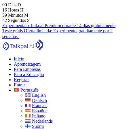
00
Dias
D
16
Horas
H
59
Minutos
M
40
Segundos
S
Experimenta o Talkpal Premium durante 14 dias gratuitamente
Teste grátis
Oferta limitada:
Experimente gratuitamente por 2
semanas
Início
Aprendizagem
Para Empresas
Para a Educação
Registar
Entrar
Português
English
Deutsch
Français
Español
Italiano
Nederlands
Suomi