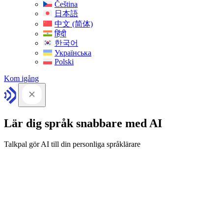
Čeština
日本語
中文 (简体)
हिंदी
한국어
Українська
Polski
Kom igång
Lär dig språk snabbare med AI
Talkpal gör AI till din personliga språklärare