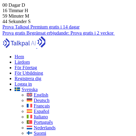
00
Dagar
D
16
Timmar
H
59
Minuter
M
43
Sekunder
S
Prova Talkpal Premium gratis i 14 dagar
Prova gratis
Begränsat erbjudande:
Prova gratis i 2 veckor
Hem
Lärdom
För Företag
För Utbildning
Registrera dig
Logga in
Svenska
English
Deutsch
Français
Español
Italiano
Português
Nederlands
Suomi