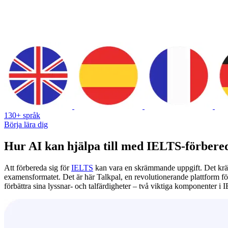
130+ språk
Börja lära dig
Hur AI kan hjälpa till med IELTS-förbere
Att förbereda sig för
IELTS
kan vara en skrämmande uppgift. Det kräve
examensformatet. Det är här Talkpal, en revolutionerande plattform fö
förbättra sina lyssnar- och talfärdigheter – två viktiga komponenter i I