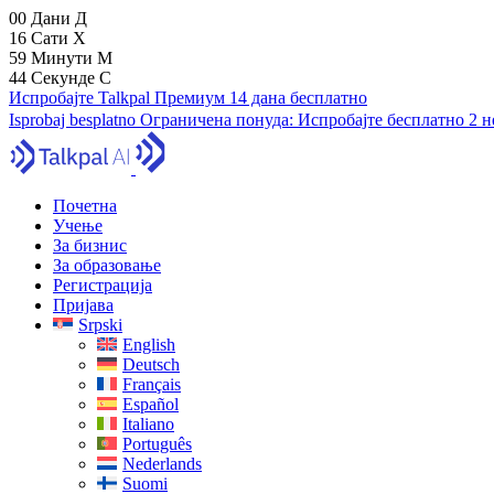
00
Дани
Д
16
Сати
Х
59
Минути
М
43
Секунде
С
Испробајте Talkpal Премиум 14 дана бесплатно
Isprobaj besplatno
Ограничена понуда:
Испробајте бесплатно 2 
Почетна
Учење
За бизнис
За образовање
Регистрација
Пријава
Srpski
English
Deutsch
Français
Español
Italiano
Português
Nederlands
Suomi