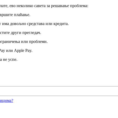
ате, ево неколико савета за решавање проблема:
звршите плаћање.
му има довољно средстава или кредита.
стите други прегледач.
е ограничења или проблеми.
Pay или Apple Pay.
а не успе.
ницима?