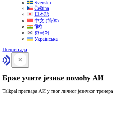
Svenska
Čeština
日本語
中文 (简体)
हिंदी
한국어
Українська
Почни сада
Брже учите језике помоћу АИ
Talkpal претвара АИ у твог личног језичког тренера