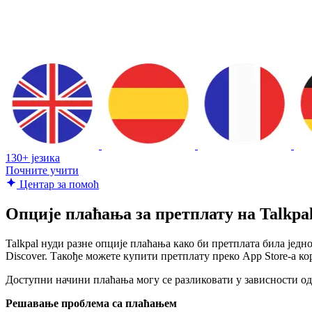
130+ језика
Почните учити
Центар за помоћ
Опције плаћања за претплату на Talkpa
Talkpal нуди разне опције плаћања како би претплата била једн
Discover. Такође можете купити претплату преко App Store-а кор
Доступни начини плаћања могу се разликовати у зависности од
Решавање проблема са плаћањем