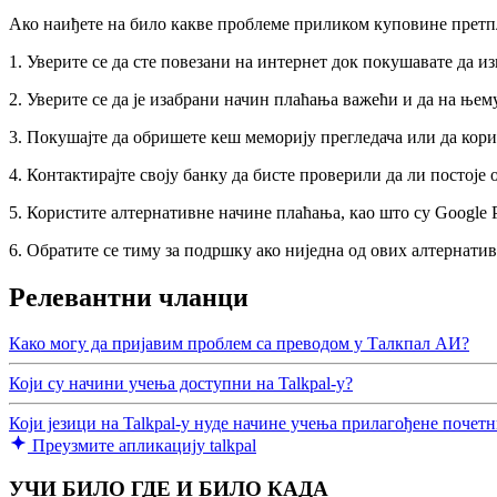
Ако наиђете на било какве проблеме приликом куповине претпл
1. Уверите се да сте повезани на интернет док покушавате да и
2. Уверите се да је изабрани начин плаћања важећи и да на ње
3. Покушајте да обришете кеш меморију прегледача или да кори
4. Контактирајте своју банку да бисте проверили да ли постој
5. Користите алтернативне начине плаћања, као што су Google 
6. Обратите се тиму за подршку ако ниједна од ових алтернатив
Релевантни чланци
Како могу да пријавим проблем са преводом у Талкпал АИ?
Који су начини учења доступни на Talkpal-у?
Који језици на Talkpal-у нуде начине учења прилагођене почет
Преузмите апликацију talkpal
УЧИ БИЛО ГДЕ И БИЛО КАДА