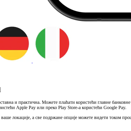
l
оставна и практична. Можете плаћати користећи главне банковне к
истећи Apple Pay или преко Play Store-а користећи Google Pay.
 ваше локације, а све подржане опције можете видети током про