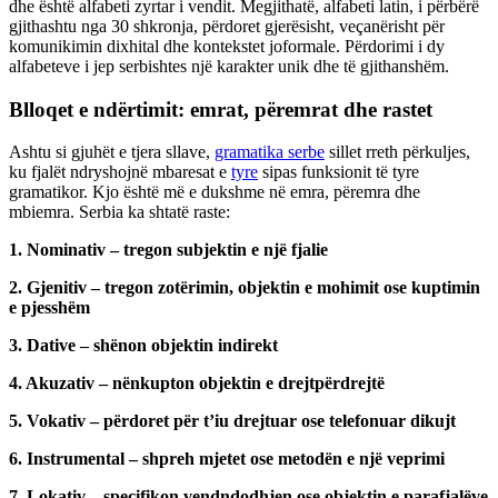
dhe është alfabeti zyrtar i vendit. Megjithatë, alfabeti latin, i përbërë
gjithashtu nga 30 shkronja, përdoret gjerësisht, veçanërisht për
komunikimin dixhital dhe kontekstet joformale. Përdorimi i dy
alfabeteve i jep serbishtes një karakter unik dhe të gjithanshëm.
Blloqet e ndërtimit: emrat, përemrat dhe rastet
Ashtu si gjuhët e tjera sllave,
gramatika serbe
sillet rreth përkuljes,
ku fjalët ndryshojnë mbaresat e
tyre
sipas funksionit të tyre
gramatikor. Kjo është më e dukshme në emra, përemra dhe
mbiemra. Serbia ka shtatë raste:
1. Nominativ – tregon subjektin e një fjalie
2. Gjenitiv – tregon zotërimin, objektin e mohimit ose kuptimin
e pjesshëm
3. Dative – shënon objektin indirekt
4. Akuzativ – nënkupton objektin e drejtpërdrejtë
5. Vokativ – përdoret për t’iu drejtuar ose telefonuar dikujt
6. Instrumental – shpreh mjetet ose metodën e një veprimi
7. Lokativ – specifikon vendndodhjen ose objektin e parafjalëve