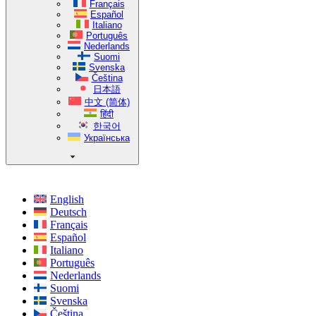
Français
Español
Italiano
Português
Nederlands
Suomi
Svenska
Čeština
日本語
中文 (简体)
हिंदी
한국어
Українська
English
Deutsch
Français
Español
Italiano
Português
Nederlands
Suomi
Svenska
Čeština