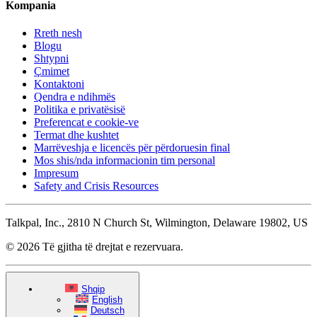
Kompania
Rreth nesh
Blogu
Shtypni
Çmimet
Kontaktoni
Qendra e ndihmës
Politika e privatësisë
Preferencat e cookie-ve
Termat dhe kushtet
Marrëveshja e licencës për përdoruesin final
Mos shis/nda informacionin tim personal
Impresum
Safety and Crisis Resources
Talkpal, Inc., 2810 N Church St, Wilmington, Delaware 19802, US
© 2026 Të gjitha të drejtat e rezervuara.
Shqip
English
Deutsch