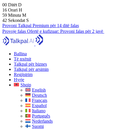
00
Ditët
D
16
Orari
H
59
Minuta
M
41
Sekondat
S
Provoni Talkpal Premium për 14 ditë falas
Provoje falas
Ofertë e kufizuar:
Provoni falas për 2 javë
Ballina
Të nxënit
Talkpal për biznes
Talkpal për arsimin
Regjistrim
Hyrje
Shqip
English
Deutsch
Français
Español
Italiano
Português
Nederlands
Suomi