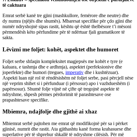
të caktuara
Emrat serbë kanë tre gjini (mashkullore, femërore dhe neutre) dhe
dy numra (njëjës dhe shumës). Mbaresat specifike për çdo gjini dhe
numër ndryshojnë sipas rastit, kështu që është thelbësore t’i mësoni
përmendësh këto përfundime për të ndërtuar fjali gramatikore të
sakta.
Lëvizni me foljet: kohët, aspektet dhe humoret
Foljet serbe shfaqin kompleksitet magjepsës me kohët e tyre (e
kaluara, e tashmja dhe e ardhmja), aspektet (perfeksionive dhe
joperfekte) dhe humori (tregues,
imperativ
dhe i kushtëzuar).
Aspekti luan një rol të rëndësishëm në foljet serbe, pasi përcjell nëse
një veprim shihet si i përfunduar (i përsosur) apo i vazhdueshëm (i
papërsosur). Shumë folje vijnë në çifte që tregojnë aspekte të
ndryshme, shpesh përmes përdorimit të parashtesave ose
prapashtesave specifike.
Mbiemra, ndajfolje dhe gjithë ai xhaz
Mbiemrat serbë pajtohen me emrat që modifikojnë për sa i përket
gjinisë, numrit dhe rastit. Ata gjithashtu kanë forma krahasuese dhe
superlative për të shprehur shkallë të ndryshme cilësish. Për më