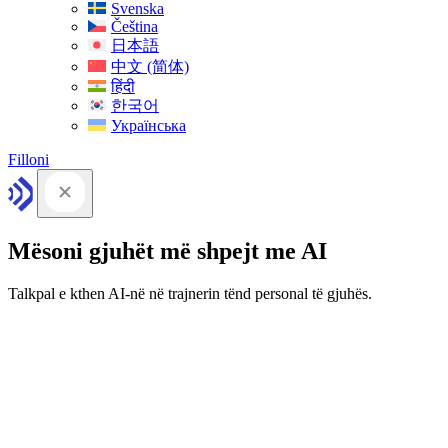
Svenska
Čeština
日本語
中文 (简体)
हिंदी
한국어
Українська
Filloni
Mësoni gjuhët më shpejt me AI
Talkpal e kthen AI-në në trajnerin tënd personal të gjuhës.