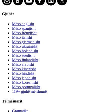
Gjuhët
Mëso anglisht
Mëso spanjisht
Mëso frëngjisht
Mëso italisht
Mëso gjermanisht
Mëso ukrainisht
Mëso holandisht
Mëso suedisht
Mëso finlandisht
Mëso arabisht
Mëso kinezisht
Mëso hindisht
Mëso japonisht
Mëso koreanisht
Mëso portugalisht
119+ gjuhë më shumë
Të mësuarit
Gramatika