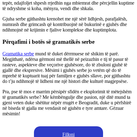
tepër, ndajfoljet shpesh rrjedhin nga mbiemrat dhe përcjellin kuptime
të ndryshme si koha, mënyra, vendi dhe shkala.
Gjuha serbe gjithashtu krenohet me një sërë lidhjesh, parafjalësh,
numrash dhe grimcash që kontribuojnë në bukurinë e gjuhës dhe
ndihmojnë në krijimin e fjalive komplekse dhe kuptimplota.
Përqafimi i botës së gramatikës serbe
Gramatika serbe
mund të duket dërrmuese në shikim të parë.
Megjithatë, ndërsa gërmoni më thellë në peizazhin e tij të pasur të
rasteve, aspekteve dhe veçorive gjuhësore, do të zbuloni gjuhë të
gjallë dhe ekspresive. Mësimi i gjuhës serbe jo vetëm që do të
mprehë të kuptuarit tuaj për familjen e gjuhës sllave, por gjithashtu
do t’ju ndihmojë të lidheni me një histori dhe kulturë magjepsëse.
Pra, pse të mos e marrim përsipër sfidën e eksplorimit të mëtejshëm
të gramatikës serbe? Me këmbëngulje dhe pasion, një ditë mund ta
gjeni veten duke shëtitur nëpër rrugët e Beogradit, duke u përfshirë
në biseda të gjalla me vendasit në gjuhën e tyre amtare. Gëzuar
mësimin!
Filloni