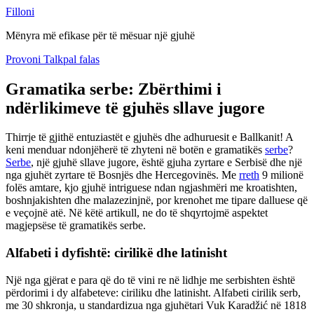
Filloni
Mënyra më efikase për të mësuar një gjuhë
Provoni Talkpal falas
Gramatika serbe: Zbërthimi i
ndërlikimeve të gjuhës sllave jugore
Thirrje të gjithë entuziastët e gjuhës dhe adhuruesit e Ballkanit! A
keni menduar ndonjëherë të zhyteni në botën e gramatikës
serbe
?
Serbe
, një gjuhë sllave jugore, është gjuha zyrtare e Serbisë dhe një
nga gjuhët zyrtare të Bosnjës dhe Hercegovinës. Me
rreth
9 milionë
folës amtare, kjo gjuhë intriguese ndan ngjashmëri me kroatishten,
boshnjakishten dhe malazezinjnë, por krenohet me tipare dalluese që
e veçojnë atë. Në këtë artikull, ne do të shqyrtojmë aspektet
magjepsëse të gramatikës serbe.
Alfabeti i dyfishtë: cirilikë dhe latinisht
Një nga gjërat e para që do të vini re në lidhje me serbishten është
përdorimi i dy alfabeteve: ciriliku dhe latinisht. Alfabeti cirilik serb,
me 30 shkronja, u standardizua nga gjuhëtari Vuk Karadžić në 1818