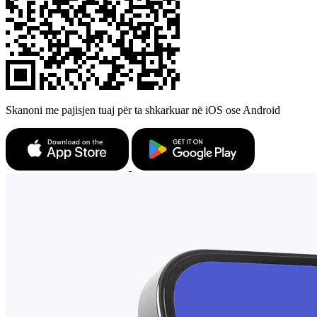
Skanoni me pajisjen tuaj për ta shkarkuar në iOS ose Android