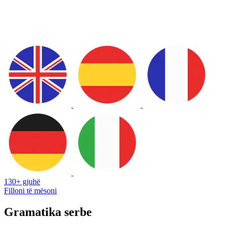
130+ gjuhë
Filloni të mësoni
Gramatika serbe