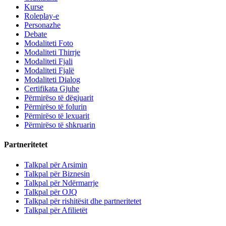
Kurse
Roleplay-e
Personazhe
Debate
Modaliteti Foto
Modaliteti Thirrje
Modaliteti Fjali
Modaliteti Fjalë
Modaliteti Dialog
Certifikata Gjuhe
Përmirëso të dëgjuarit
Përmirëso të folurin
Përmirëso të lexuarit
Përmirëso të shkruarin
Partneritetet
Talkpal për Arsimin
Talkpal për Biznesin
Talkpal për Ndërmarrje
Talkpal për OJQ
Talkpal për rishitësit dhe partneritetet
Talkpal për Afilietët