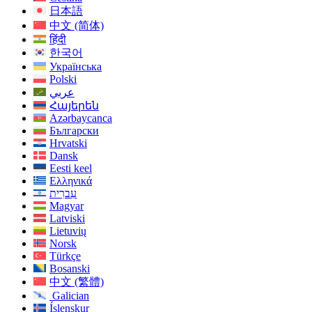
日本語
中文 (简体)
हिंदी
한국어
Українська
Polski
عربي
Հայերեն
Azərbaycanca
Български
Hrvatski
Dansk
Eesti keel
Ελληνικά
עִברִית
Magyar
Latviski
Lietuvių
Norsk
Türkçe
Bosanski
中文 (繁體)
Galician
Íslenskur