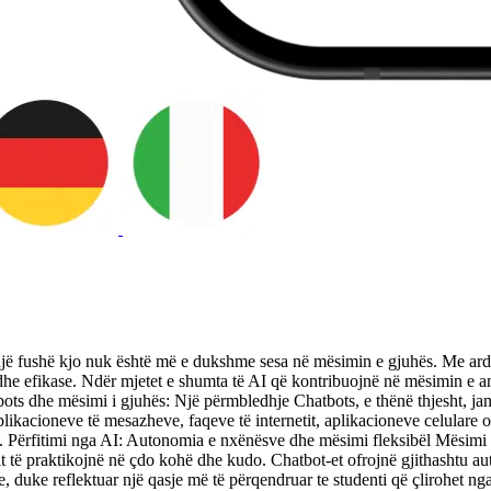
ë fushë kjo nuk është më e dukshme sesa në mësimin e gjuhës. Me ardhje
he efikase. Ndër mjetet e shumta të AI që kontribuojnë në mësimin e an
ots dhe mësimi i gjuhës: Një përmbledhje Chatbots, e thënë thjesht, janë
acioneve të mesazheve, faqeve të internetit, aplikacioneve celulare ose
re. Përfitimi nga AI: Autonomia e nxënësve dhe mësimi fleksibël Mësimi
sit të praktikojnë në çdo kohë dhe kudo. Chatbot-et ofrojnë gjithashtu a
duke reflektuar një qasje më të përqendruar te studenti që çlirohet nga 