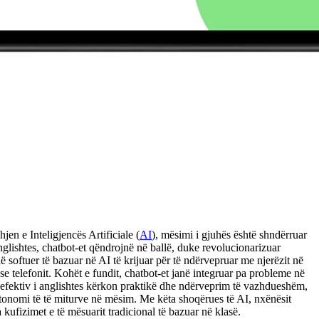
n e Inteligjencës Artificiale (
AI
), mësimi i gjuhës është shndërruar
glishtes, chatbot-et qëndrojnë në ballë, duke revolucionarizuar
 softuer të bazuar në AI të krijuar për të ndërvepruar me njerëzit në
 telefonit. Kohët e fundit, chatbot-et janë integruar pa probleme në
 efektiv i anglishtes kërkon praktikë dhe ndërveprim të vazhdueshëm,
utonomi të të miturve në mësim. Me këta shoqërues të AI, nxënësit
kufizimet e të mësuarit tradicional të bazuar në klasë.