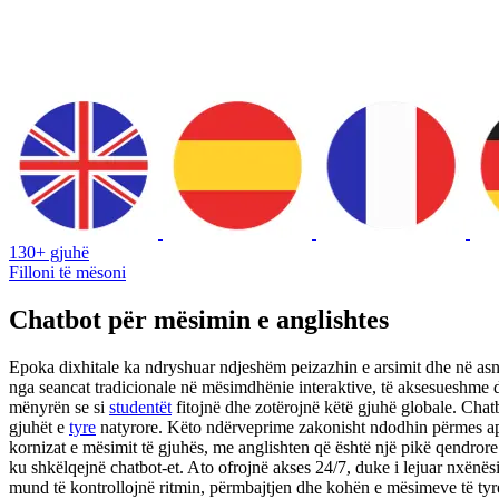
130+ gjuhë
Filloni të mësoni
Chatbot për mësimin e anglishtes
Epoka dixhitale ka ndryshuar ndjeshëm peizazhin e arsimit dhe në asnj
nga seancat tradicionale në mësimdhënie interaktive, të aksesueshme d
mënyrën se si
studentët
fitojnë dhe zotërojnë këtë gjuhë globale. Chatb
gjuhët e
tyre
natyrore. Këto ndërveprime zakonisht ndodhin përmes aplik
kornizat e mësimit të gjuhës, me anglishten që është një pikë qendro
ku shkëlqejnë chatbot-et. Ato ofrojnë akses 24/7, duke i lejuar nxënë
mund të kontrollojnë ritmin, përmbajtjen dhe kohën e mësimeve të tyre, 