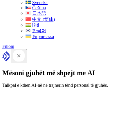
Svenska
Čeština
日本語
中文 (简体)
हिंदी
한국어
Українська
Filloni
Mësoni gjuhët më shpejt me AI
Talkpal e kthen AI-në në trajnerin tënd personal të gjuhës.