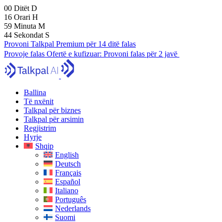
00
Ditët
D
16
Orari
H
59
Minuta
M
43
Sekondat
S
Provoni Talkpal Premium për 14 ditë falas
Provoje falas
Ofertë e kufizuar:
Provoni falas për 2 javë
Ballina
Të nxënit
Talkpal për biznes
Talkpal për arsimin
Regjistrim
Hyrje
Shqip
English
Deutsch
Français
Español
Italiano
Português
Nederlands
Suomi