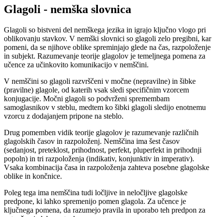
Glagoli - nemška slovnica
Glagoli so bistveni del nemškega jezika in igrajo ključno vlogo pri
oblikovanju stavkov. V nemški slovnici so glagoli zelo pregibni, kar
pomeni, da se njihove oblike spreminjajo glede na čas, razpoloženje
in subjekt. Razumevanje teorije glagolov je temeljnega pomena za
učence za učinkovito komunikacijo v nemščini.
V nemščini so glagoli razvrščeni v močne (nepravilne) in šibke
(pravilne) glagole, od katerih vsak sledi specifičnim vzorcem
konjugacije. Močni glagoli so podvrženi spremembam
samoglasnikov v steblu, medtem ko šibki glagoli sledijo enotnemu
vzorcu z dodajanjem pripone na steblo.
Drug pomemben vidik teorije glagolov je razumevanje različnih
glagolskih časov in razpoloženj. Nemščina ima šest časov
(sedanjost, preteklost, prihodnost, perfekt, pluperfekt in prihodnji
popoln) in tri razpoloženja (indikativ, konjunktiv in imperativ).
Vsaka kombinacija časa in razpoloženja zahteva posebne glagolske
oblike in končnice.
Poleg tega ima nemščina tudi ločljive in neločljive glagolske
predpone, ki lahko spremenijo pomen glagola. Za učence je
ključnega pomena, da razumejo pravila in uporabo teh predpon za