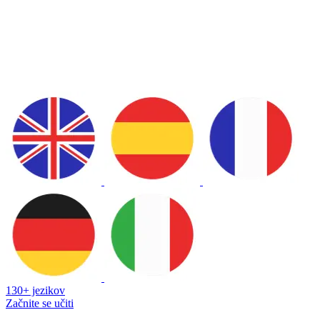
130+ jezikov
Začnite se učiti