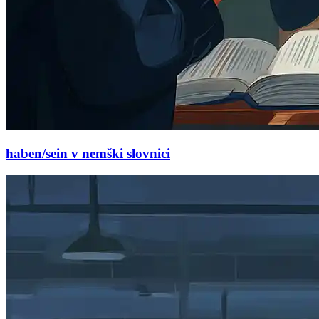
haben/sein v nemški slovnici