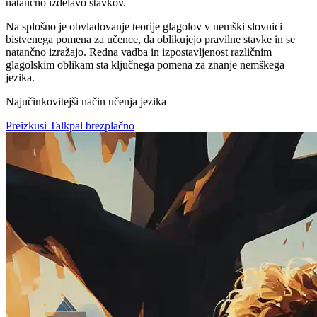
natančno izdelavo stavkov.
Na splošno je obvladovanje teorije glagolov v nemški slovnici
bistvenega pomena za učence, da oblikujejo pravilne stavke in se
natančno izražajo. Redna vadba in izpostavljenost različnim
glagolskim oblikam sta ključnega pomena za znanje nemškega
jezika.
Najučinkovitejši način učenja jezika
Preizkusi Talkpal brezplačno