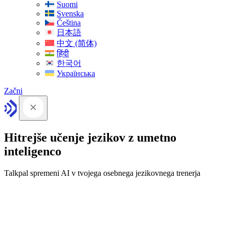
Suomi
Svenska
Čeština
日本語
中文 (简体)
हिंदी
한국어
Українська
Začni
Hitrejše učenje jezikov z umetno
inteligenco
Talkpal spremeni AI v tvojega osebnega jezikovnega trenerja