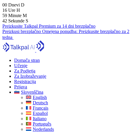
00
Dnevi
D
16
Ure
H
59
Minute
M
40
Sekunde
S
Preizkusite Talkpal Premium za 14 dni brezplačno
Preizkusi brezplačno
Omejena ponudba:
Preizkusite brezplačno za 2
tedna
Domača stran
Učenje
Za Podjetja
Za Izobraževanje
Registracija
Prijava
Slovenščina
English
Deutsch
Français
Español
Italiano
Português
Nederlands