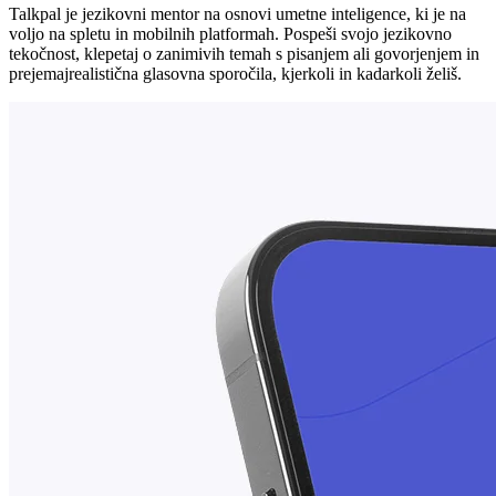
Talkpal je jezikovni mentor na osnovi umetne inteligence, ki je na
voljo na spletu in mobilnih platformah. Pospeši svojo jezikovno
tekočnost, klepetaj o zanimivih temah s pisanjem ali govorjenjem in
prejemajrealistična glasovna sporočila, kjerkoli in kadarkoli želiš.