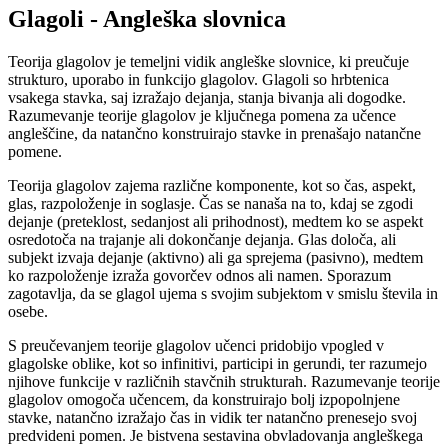
Glagoli - Angleška slovnica
Teorija glagolov je temeljni vidik angleške slovnice, ki preučuje
strukturo, uporabo in funkcijo glagolov. Glagoli so hrbtenica
vsakega stavka, saj izražajo dejanja, stanja bivanja ali dogodke.
Razumevanje teorije glagolov je ključnega pomena za učence
angleščine, da natančno konstruirajo stavke in prenašajo natančne
pomene.
Teorija glagolov zajema različne komponente, kot so čas, aspekt,
glas, razpoloženje in soglasje. Čas se nanaša na to, kdaj se zgodi
dejanje (preteklost, sedanjost ali prihodnost), medtem ko se aspekt
osredotoča na trajanje ali dokončanje dejanja. Glas določa, ali
subjekt izvaja dejanje (aktivno) ali ga sprejema (pasivno), medtem
ko razpoloženje izraža govorčev odnos ali namen. Sporazum
zagotavlja, da se glagol ujema s svojim subjektom v smislu števila in
osebe.
S preučevanjem teorije glagolov učenci pridobijo vpogled v
glagolske oblike, kot so infinitivi, participi in gerundi, ter razumejo
njihove funkcije v različnih stavčnih strukturah. Razumevanje teorije
glagolov omogoča učencem, da konstruirajo bolj izpopolnjene
stavke, natančno izražajo čas in vidik ter natančno prenesejo svoj
predvideni pomen. Je bistvena sestavina obvladovanja angleškega