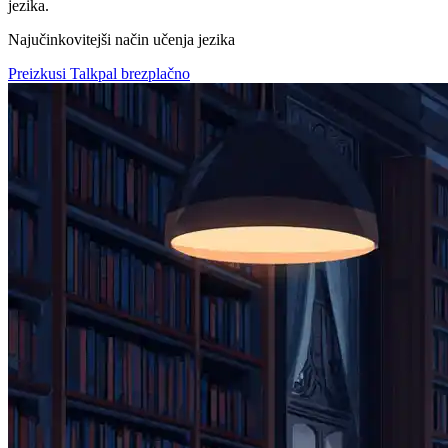
jezika.
Najučinkovitejši način učenja jezika
Preizkusi Talkpal brezplačno