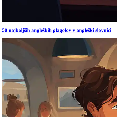
50 najboljših angleških glagolov v angleški slovnici