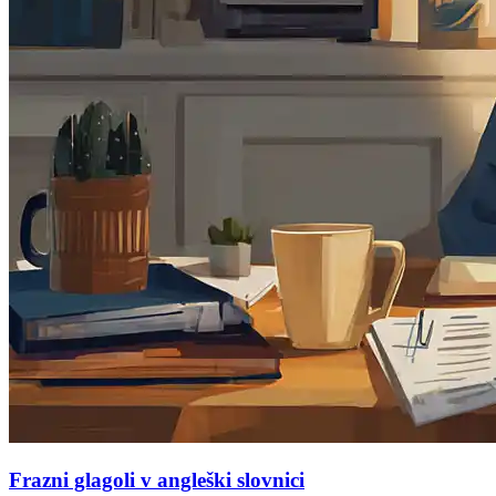
Frazni glagoli v angleški slovnici