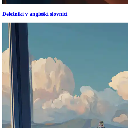
Deležniki v angleški slovnici