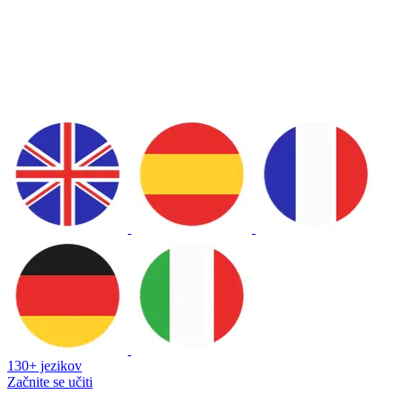
130+ jezikov
Začnite se učiti