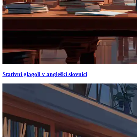
Stativni glagoli v angleški slovnici