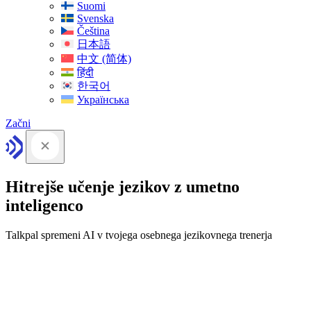
Suomi
Svenska
Čeština
日本語
中文 (简体)
हिंदी
한국어
Українська
Začni
Hitrejše učenje jezikov z umetno
inteligenco
Talkpal spremeni AI v tvojega osebnega jezikovnega trenerja