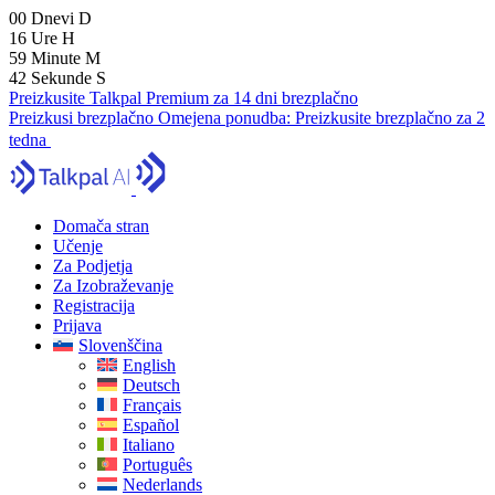
00
Dnevi
D
16
Ure
H
59
Minute
M
40
Sekunde
S
Preizkusite Talkpal Premium za 14 dni brezplačno
Preizkusi brezplačno
Omejena ponudba:
Preizkusite brezplačno za 2
tedna
Domača stran
Učenje
Za Podjetja
Za Izobraževanje
Registracija
Prijava
Slovenščina
English
Deutsch
Français
Español
Italiano
Português
Nederlands