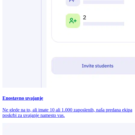
Enostavno uvajanje
Ne glede na to, ali imate 10 ali 1.000 zaposlenih, naša predana ekipa
poskrbi za uvajanje namesto vas.