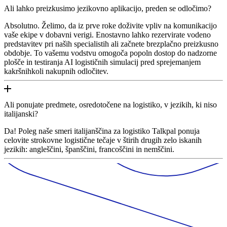
Ali lahko preizkusimo jezikovno aplikacijo, preden se odločimo?
Absolutno. Želimo, da iz prve roke doživite vpliv na komunikacijo
vaše ekipe v dobavni verigi. Enostavno lahko rezervirate vodeno
predstavitev pri naših specialistih ali začnete brezplačno preizkusno
obdobje. To vašemu vodstvu omogoča popoln dostop do nadzorne
plošče in testiranja AI logističnih simulacij pred sprejemanjem
kakršnihkoli nakupnih odločitev.
Ali ponujate predmete, osredotočene na logistiko, v jezikih, ki niso
italijanski?
Da! Poleg naše smeri italijanščina za logistiko Talkpal ponuja
celovite strokovne logistične tečaje v štirih drugih zelo iskanih
jezikih: angleščini, španščini, francoščini in nemščini.