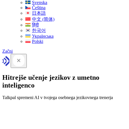
Svenska
Čeština
日本語
中文 (简体)
हिंदी
한국어
Українська
Polski
Začni
Hitrejše učenje jezikov z umetno
inteligenco
Talkpal spremeni AI v tvojega osebnega jezikovnega trenerja