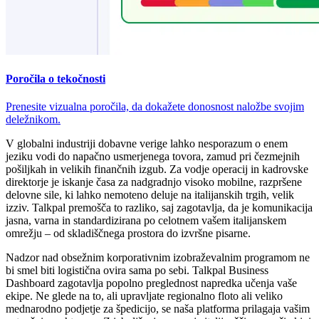
Poročila o tekočnosti
Prenesite vizualna poročila, da dokažete donosnost naložbe svojim
deležnikom.
V globalni industriji dobavne verige lahko nesporazum o enem
jeziku vodi do napačno usmerjenega tovora, zamud pri čezmejnih
pošiljkah in velikih finančnih izgub. Za vodje operacij in kadrovske
direktorje je iskanje časa za nadgradnjo visoko mobilne, razpršene
delovne sile, ki lahko nemoteno deluje na italijanskih trgih, velik
izziv. Talkpal premošča to razliko, saj zagotavlja, da je komunikacija
jasna, varna in standardizirana po celotnem vašem italijanskem
omrežju – od skladiščnega prostora do izvršne pisarne.
Nadzor nad obsežnim korporativnim izobraževalnim programom ne
bi smel biti logistična ovira sama po sebi. Talkpal Business
Dashboard zagotavlja popolno preglednost napredka učenja vaše
ekipe. Ne glede na to, ali upravljate regionalno floto ali veliko
mednarodno podjetje za špedicijo, se naša platforma prilagaja vašim