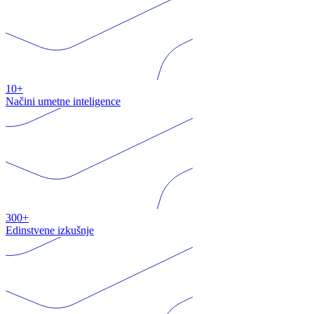
10+
Načini umetne inteligence
300+
Edinstvene izkušnje