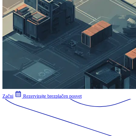
Začni
Rezervirajte brezplačen posvet