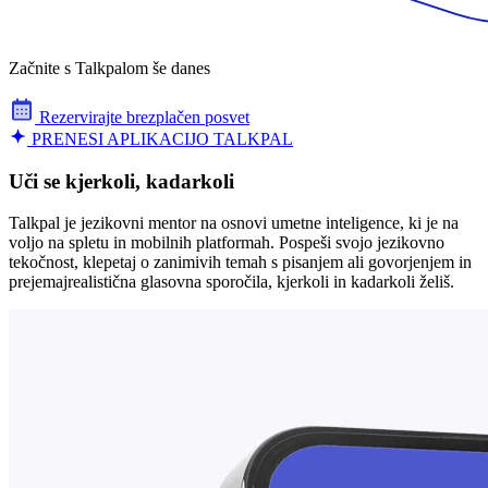
Začnite s Talkpalom še danes
Rezervirajte brezplačen posvet
PRENESI APLIKACIJO TALKPAL
Uči se kjerkoli, kadarkoli
Talkpal je jezikovni mentor na osnovi umetne inteligence, ki je na
voljo na spletu in mobilnih platformah. Pospeši svojo jezikovno
tekočnost, klepetaj o zanimivih temah s pisanjem ali govorjenjem in
prejemajrealistična glasovna sporočila, kjerkoli in kadarkoli želiš.