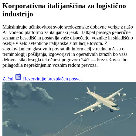
Korporativna italijanščina za logistično
industrijo
Maksimirajte učinkovitost svoje sredozemske dobavne verige z našo
AI-vodeno platformo za italijanski jezik. Talkpal presega generične
sezname besedišč in postavlja vaše dispečerje, voznike in skladiščno
osebje v zelo avtentične italijanske simulacije tovora. Z
zagotavljanjem glasovnih povratnih informacij v realnem času o
terminologiji pošiljanja, izgovorjavi in operativnih izrazih bo vaša
delovna sila dosegla tekočnost pogovora 24/7 — brez težav se bo
prilagodila neprekinjenim voznim redom prevoza.
Začni
Rezervirajte brezplačen posvet