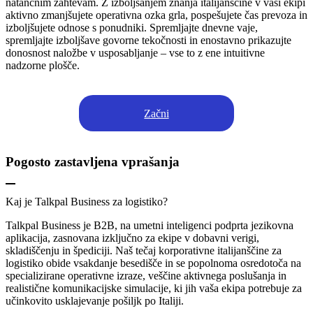
natančnim zahtevam. Z izboljšanjem znanja italijanščine v vaši ekipi
aktivno zmanjšujete operativna ozka grla, pospešujete čas prevoza in
izboljšujete odnose s ponudniki. Spremljajte dnevne vaje,
spremljajte izboljšave govorne tekočnosti in enostavno prikazujte
donosnost naložbe v usposabljanje – vse to z ene intuitivne
nadzorne plošče.
Začni
Pogosto zastavljena vprašanja
Kaj je Talkpal Business za logistiko?
Talkpal Business je B2B, na umetni inteligenci podprta jezikovna
aplikacija, zasnovana izključno za ekipe v dobavni verigi,
skladiščenju in špediciji. Naš tečaj korporativne italijanščine za
logistiko obide vsakdanje besedišče in se popolnoma osredotoča na
specializirane operativne izraze, veščine aktivnega poslušanja in
realistične komunikacijske simulacije, ki jih vaša ekipa potrebuje za
učinkovito usklajevanje pošiljk po Italiji.