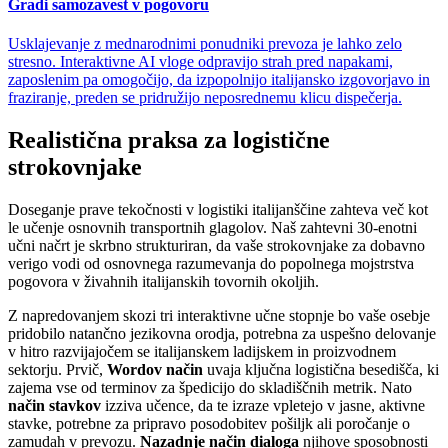
Gradi samozavest v pogovoru
Usklajevanje z mednarodnimi ponudniki prevoza je lahko zelo
stresno. Interaktivne AI vloge odpravijo strah pred napakami,
zaposlenim pa omogočijo, da izpopolnijo italijansko izgovorjavo in
fraziranje, preden se pridružijo neposrednemu klicu dispečerja.
Realistična praksa za logistične
strokovnjake
Doseganje prave tekočnosti v logistiki italijanščine zahteva več kot
le učenje osnovnih transportnih glagolov. Naš zahtevni 30-enotni
učni načrt je skrbno strukturiran, da vaše strokovnjake za dobavno
verigo vodi od osnovnega razumevanja do popolnega mojstrstva
pogovora v živahnih italijanskih tovornih okoljih.
Z napredovanjem skozi tri interaktivne učne stopnje bo vaše osebje
pridobilo natančno jezikovna orodja, potrebna za uspešno delovanje
v hitro razvijajočem se italijanskem ladijskem in proizvodnem
sektorju. Prvič,
Wordov način
uvaja ključna logistična besedišča, ki
zajema vse od terminov za špedicijo do skladiščnih metrik. Nato
način stavkov
izziva učence, da te izraze vpletejo v jasne, aktivne
stavke, potrebne za pripravo posodobitev pošiljk ali poročanje o
zamudah v prevozu.
Nazadnje način dialoga
njihove sposobnosti