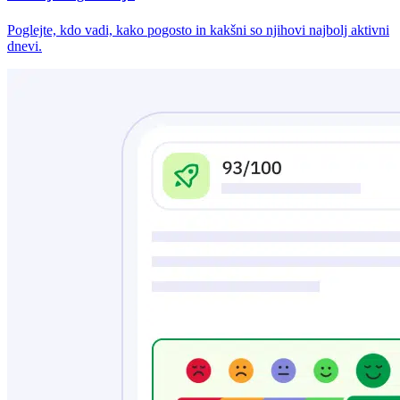
Poglejte, kdo vadi, kako pogosto in kakšni so njihovi najbolj aktivni
dnevi.