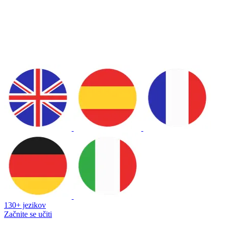
130+ jezikov
Začnite se učiti