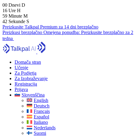
00
Dnevi
D
16
Ure
H
59
Minute
M
41
Sekunde
S
Preizkusite Talkpal Premium za 14 dni brezplačno
Preizkusi brezplačno
Omejena ponudba:
Preizkusite brezplačno za 2
tedna
Domača stran
Učenje
Za Podjetja
Za Izobraževanje
Registracija
Prijava
Slovenščina
English
Deutsch
Français
Español
Italiano
Nederlands
Suomi