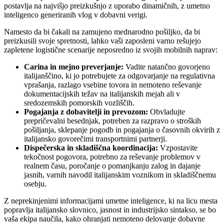
postavlja na najvišjo preizkušnjo z uporabo dinamičnih, z umetno
inteligenco generiranih vlog v dobavni verigi.
Namesto da bi čakali na zamujeno mednarodno pošiljko, da bi
preizkusili svoje spretnosti, lahko vaši zaposleni varno rešujejo
zapletene logistične scenarije neposredno iz svojih mobilnih naprav:
Carina in mejno preverjanje:
Vadite natančno govorjeno
italijanščino, ki jo potrebujete za odgovarjanje na regulativna
vprašanja, razlago vsebine tovora in nemoteno reševanje
dokumentacijskih težav na italijanskih mejah ali v
sredozemskih pomorskih vozliščih.
Pogajanja z dobavitelji in prevozom:
Obvladujte
prepričevalni besednjak, potreben za razpravo o stroških
pošiljanja, sklepanje pogodb in pogajanja o časovnih okvirih z
italijansko govorečimi transportnimi partnerji.
Dispečerska in skladiščna koordinacija:
Vzpostavite
tekočnost pogovora, potrebno za reševanje problemov v
realnem času, poročanje o pomanjkanju zalog in dajanje
jasnih, varnih navodil italijanskim voznikom in skladiščnemu
osebju.
Z neprekinjenimi informacijami umetne inteligence, ki na licu mesta
popravlja italijansko slovnico, jasnost in industrijsko sintakso, se bo
vaša ekipa naučila, kako ohranjati nemoteno delovanje dobavne