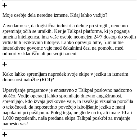
Moje osebje dela neredne izmene. Kdaj lahko vadijo?
Zavedamo se, da logistična industrija deluje po strogih, nenehno
spreminjajočih se urnikih. Ker je Talkpal platforma, ki jo poganja
umetna inteligenca, ima vaše osebje neomejen 24/7 dostop do svojih
virtualnih jezikovnih tutorjev. Lahko opravijo hitre, 5-minutne
interaktivne govorne vaje med čakalnimi časi na pomolu, med
odmori v skladišču ali po svoji izmeni.
Kako lahko spremljam napredek svoje ekipe v jeziku in izmerim
donosnost naložbe (ROI)?
Upravljanje programov je enostavno z Talkpal poslovno nadzorno
ploščo. Vodje operacij lahko spremljajo dnevno angažiranost,
spremljajo, kdo izvaja jezikovne vaje, in izvažajo vizualna poročila
o tekočnosti, da neposredno povežejo izboljšanje jezika z manj
napakami pri pošiljanju. Poleg tega, ne glede na to, ali imate 10 ali
1.000 zaposlenih, naša predana ekipa Talkpal poskrbi za uvajanje
namesto vas!