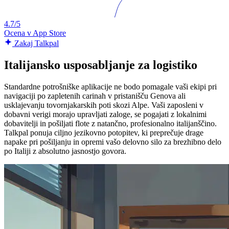
4.7/5
Ocena v App Store
Zakaj Talkpal
Italijansko usposabljanje za logistiko
Standardne potrošniške aplikacije ne bodo pomagale vaši ekipi pri
navigaciji po zapletenih carinah v pristanišču Genova ali
usklajevanju tovornjakarskih poti skozi Alpe. Vaši zaposleni v
dobavni verigi morajo upravljati zaloge, se pogajati z lokalnimi
dobavitelji in pošiljati flote z natančno, profesionalno italijanščino.
Talkpal ponuja ciljno jezikovno potopitev, ki preprečuje drage
napake pri pošiljanju in opremi vašo delovno silo za brezhibno delo
po Italiji z absolutno jasnostjo govora.