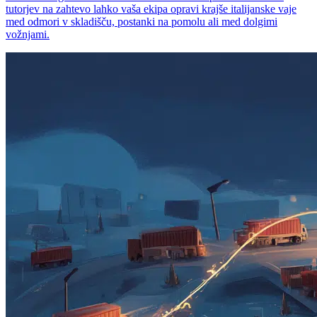
tutorjev na zahtevo lahko vaša ekipa opravi krajše italijanske vaje
med odmori v skladišču, postanki na pomolu ali med dolgimi
vožnjami.