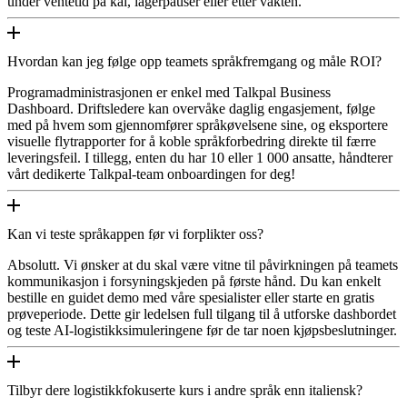
under ventetid på kai, lagerpauser eller etter vakten.
Hvordan kan jeg følge opp teamets språkfremgang og måle ROI?
Programadministrasjonen er enkel med Talkpal Business
Dashboard. Driftsledere kan overvåke daglig engasjement, følge
med på hvem som gjennomfører språkøvelsene sine, og eksportere
visuelle flytrapporter for å koble språkforbedring direkte til færre
leveringsfeil. I tillegg, enten du har 10 eller 1 000 ansatte, håndterer
vårt dedikerte Talkpal-team onboardingen for deg!
Kan vi teste språkappen før vi forplikter oss?
Absolutt. Vi ønsker at du skal være vitne til påvirkningen på teamets
kommunikasjon i forsyningskjeden på første hånd. Du kan enkelt
bestille en guidet demo med våre spesialister eller starte en gratis
prøveperiode. Dette gir ledelsen full tilgang til å utforske dashbordet
og teste AI-logistikksimuleringene før de tar noen kjøpsbeslutninger.
Tilbyr dere logistikkfokuserte kurs i andre språk enn italiensk?