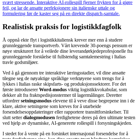
svært stressende. Interaktive AI-rollespill fjerner frykten for å gjøre
feil, og lar de ansatte perfeksjonere sin italienske uttale og
formulering før de kaster seg på en direkte dispatch-samtale.
Realistisk praksis for logistikkfagfolk
Å oppnå ekte flyt i logistikkitaliensk krever mer enn å studere
grunnleggende transportverb. Vårt krevende 30-poengs pensum er
nøye strukturert for å veilede dine leverandørkjedeprofesjonelle fra
grunnleggende forståelse til fullstendig samtalemestring i Italias
travle godsmiljøer.
Ved å gå gjennom tre interaktive læringsstadier, vil dine ansatte
tilegne seg de nøyaktige språklige verktøyene som trengs for å
lykkes i Italias raske skipsfarts- og produksjonssektorer. For det
første introduserer
Word-modus
viktig logistikkvokabular, som
dekker alt fra fraktspedisjonstermer til lagermålinger. Deretter
utfordrer
setningsmodus
elevene til å veve disse begrepene inn i de
klare, aktive setningene som kreves for å utarbeide
forsendelsesoppdateringer eller rapportere transittforsinkelser. Til
slutt setter
dialogmodusen
ferdighetene deres på den ultimate testen
ved hjelp av dynamiske, AI-genererte rollespill i forsyningskjeden.
I stedet for å vente på en forsinket internasjonal forsendelse for å