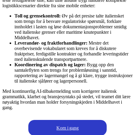
teste ferdighetene sine, kan dine ansatte trygt håndtere komplekse
logistikkscenarier direkte fra sine mobile enheter:
Toll og grensekontroll:
Øv på det presise talte italiensket
som trengs for å besvare regulatoriske spørsmål, forklare
innholdet i lasten og løse dokumentasjonsproblemer smidig
ved italienske grenser eller maritime knutepunkter i
Middelhavet.
Leverandør- og fraktforhandlinger:
Mestre det
overbevisende vokabularet som kreves for å diskutere
fraktpriser, ferdigstille kontrakter og forhandle leveringstider
med italiensktalende transportpartnere.
Koordinering av dispatch og lager:
Bygg opp den
samtaleflyten som trengs for problemløsning i sanntid,
rapportering av lagermangel og å gi klare, trygge instruksjoner
til italienske sjåfører og lagerpersonell.
Med kontinuerlig AI-tilbakemelding som korrigerer italiensk
grammatikk, klarhet og bransjesyntaks på stedet, vil teamet ditt lære
nøyaktig hvordan man holder forsyningskjeden i Middelhavet i
gang.
Kom i gang