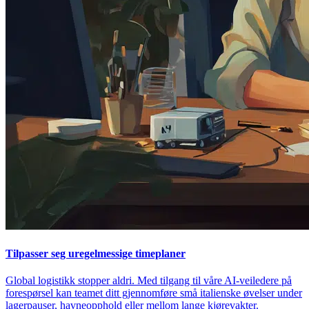
Tilpasser seg uregelmessige timeplaner
Global logistikk stopper aldri. Med tilgang til våre AI-veiledere på
forespørsel kan teamet ditt gjennomføre små italienske øvelser under
lagerpauser, havneopphold eller mellom lange kjørevakter.