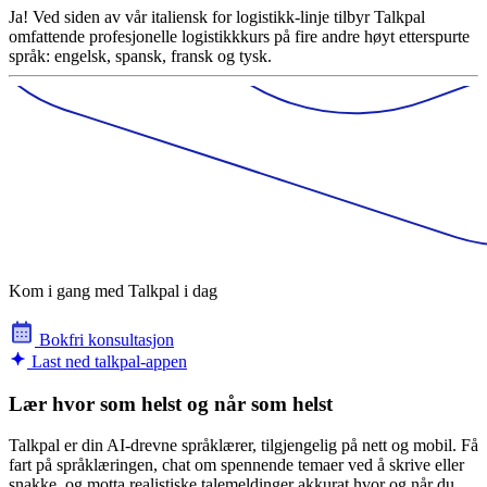
Ja! Ved siden av vår italiensk for logistikk-linje tilbyr Talkpal
omfattende profesjonelle logistikkkurs på fire andre høyt etterspurte
språk: engelsk, spansk, fransk og tysk.
Kom i gang med Talkpal i dag
Bokfri konsultasjon
Last ned talkpal-appen
Lær hvor som helst og når som helst
Talkpal er din AI-drevne språklærer, tilgjengelig på nett og mobil. Få
fart på språklæringen, chat om spennende temaer ved å skrive eller
snakke, og motta realistiske talemeldinger akkurat hvor og når du