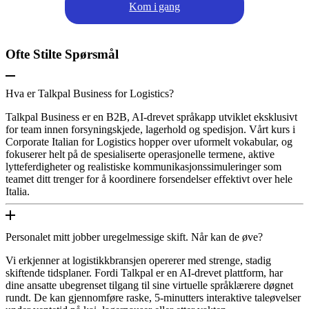
Kom i gang
Ofte Stilte Spørsmål
Hva er Talkpal Business for Logistics?
Talkpal Business er en B2B, AI-drevet språkapp utviklet eksklusivt
for team innen forsyningskjede, lagerhold og spedisjon. Vårt kurs i
Corporate Italian for Logistics hopper over uformelt vokabular, og
fokuserer helt på de spesialiserte operasjonelle termene, aktive
lytteferdigheter og realistiske kommunikasjonssimuleringer som
teamet ditt trenger for å koordinere forsendelser effektivt over hele
Italia.
Personalet mitt jobber uregelmessige skift. Når kan de øve?
Vi erkjenner at logistikkbransjen opererer med strenge, stadig
skiftende tidsplaner. Fordi Talkpal er en AI-drevet plattform, har
dine ansatte ubegrenset tilgang til sine virtuelle språklærere døgnet
rundt. De kan gjennomføre raske, 5-minutters interaktive taleøvelser