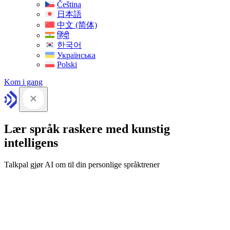
Čeština
日本語
中文 (简体)
हिंदी
한국어
Українська
Polski
Kom i gang
Lær språk raskere med kunstig
intelligens
Talkpal gjør AI om til din personlige språktrener