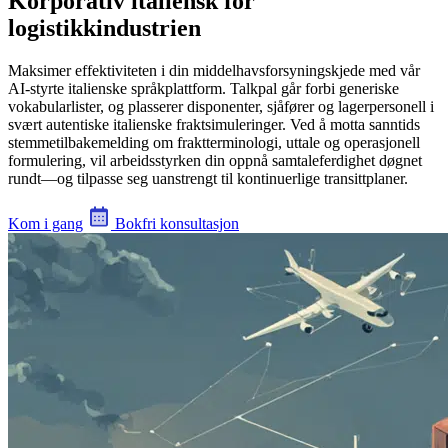
Korporativ italiensk for
logistikkindustrien
Maksimer effektiviteten i din middelhavsforsyningskjede med vår
AI-styrte italienske språkplattform. Talkpal går forbi generiske
vokabularlister, og plasserer disponenter, sjåfører og lagerpersonell i
svært autentiske italienske fraktsimuleringer. Ved å motta sanntids
stemmetilbakemelding om fraktterminologi, uttale og operasjonell
formulering, vil arbeidsstyrken din oppnå samtaleferdighet døgnet
rundt—og tilpasse seg uanstrengt til kontinuerlige transittplaner.
Kom i gang
Bokfri konsultasjon