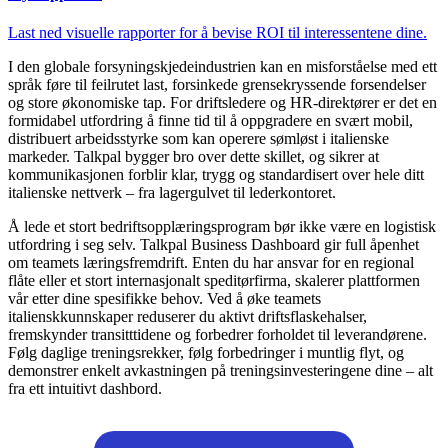
Last ned visuelle rapporter for å bevise ROI til interessentene dine.
I den globale forsyningskjedeindustrien kan en misforståelse med ett
språk føre til feilrutet last, forsinkede grensekryssende forsendelser
og store økonomiske tap. For driftsledere og HR-direktører er det en
formidabel utfordring å finne tid til å oppgradere en svært mobil,
distribuert arbeidsstyrke som kan operere sømløst i italienske
markeder. Talkpal bygger bro over dette skillet, og sikrer at
kommunikasjonen forblir klar, trygg og standardisert over hele ditt
italienske nettverk – fra lagergulvet til lederkontoret.
Å lede et stort bedriftsopplæringsprogram bør ikke være en logistisk
utfordring i seg selv. Talkpal Business Dashboard gir full åpenhet
om teamets læringsfremdrift. Enten du har ansvar for en regional
flåte eller et stort internasjonalt speditørfirma, skalerer plattformen
vår etter dine spesifikke behov. Ved å øke teamets
italienskkunnskaper reduserer du aktivt driftsflaskehalser,
fremskynder transitttidene og forbedrer forholdet til leverandørene.
Følg daglige treningsrekker, følg forbedringer i muntlig flyt, og
demonstrer enkelt avkastningen på treningsinvesteringene dine – alt
fra ett intuitivt dashbord.