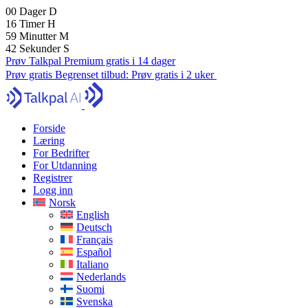
00
Dager
D
16
Timer
H
59
Minutter
M
41
Sekunder
S
Prøv Talkpal Premium gratis i 14 dager
Prøv gratis
Begrenset tilbud:
Prøv gratis i 2 uker
Forside
Læring
For Bedrifter
For Utdanning
Registrer
Logg inn
Norsk
English
Deutsch
Français
Español
Italiano
Nederlands
Suomi
Svenska