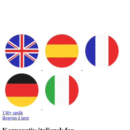
130+ språk
Begynn å lære