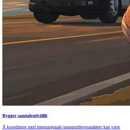
Bygger samtaleselvtillit
Å koordinere med internasjonale transportleverandører kan være