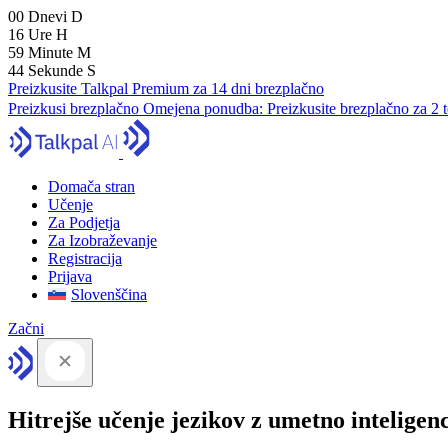
00
Dnevi
D
16
Ure
H
59
Minute
M
43
Sekunde
S
Preizkusite Talkpal Premium za 14 dni brezplačno
Preizkusi brezplačno
Omejena ponudba:
Preizkusite brezplačno za 2 
Domača stran
Učenje
Za Podjetja
Za Izobraževanje
Registracija
Prijava
Slovenščina
Začni
Hitrejše učenje jezikov z umetno inteligen