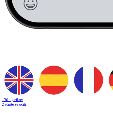
130+ jezikov
Začnite se učiti