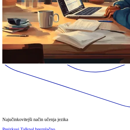
Najučinkovitejši način učenja jezika
Preizkusi Talkpal brezplačno