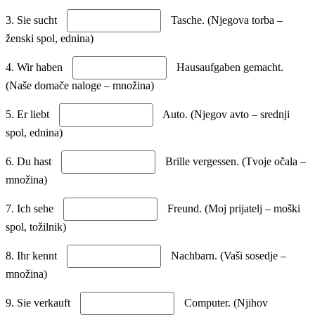
3. Sie sucht
Tasche. (Njegova torba –
ženski spol, ednina)
4. Wir haben
Hausaufgaben gemacht.
(Naše domače naloge – množina)
5. Er liebt
Auto. (Njegov avto – srednji
spol, ednina)
6. Du hast
Brille vergessen. (Tvoje očala –
množina)
7. Ich sehe
Freund. (Moj prijatelj – moški
spol, tožilnik)
8. Ihr kennt
Nachbarn. (Vaši sosedje –
množina)
9. Sie verkauft
Computer. (Njihov