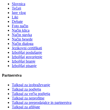
Slovnica
Tečaji
Igre vlog
Liki
Debate
Foto način
Način klica
Način stavka
Način besede
Način dialoga
Jezikovni certifikati
Izboljšaj poslušanje
Izboljšaj govorjenje
Izboljšaj branje
Izboljšaj pisanje
Partnerstva
Talkpal za izobraževanje
Talkpal za podjetja
Talkpal za večja podjetja
Talkpal za neprofitne
Talkpal za preprodajalce in partnerstva
Talkpal za afilijate