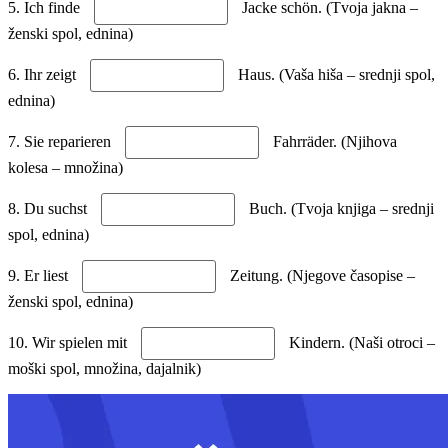
5. Ich finde
Jacke schön. (Tvoja jakna –
ženski spol, ednina)
6. Ihr zeigt
Haus. (Vaša hiša – srednji spol,
ednina)
7. Sie reparieren
Fahrräder. (Njihova
kolesa – množina)
8. Du suchst
Buch. (Tvoja knjiga – srednji
spol, ednina)
9. Er liest
Zeitung. (Njegove časopise –
ženski spol, ednina)
10. Wir spielen mit
Kindern. (Naši otroci –
moški spol, množina, dajalnik)