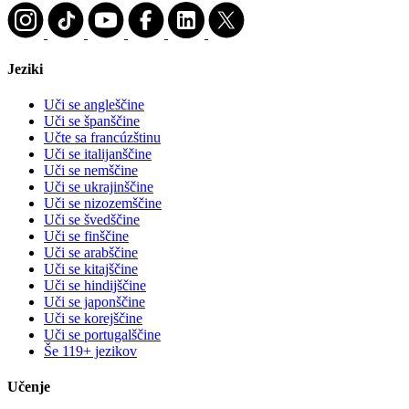
Jeziki
Uči se angleščine
Uči se španščine
Učte sa francúzštinu
Uči se italijanščine
Uči se nemščine
Uči se ukrajinščine
Uči se nizozemščine
Uči se švedščine
Uči se finščine
Uči se arabščine
Uči se kitajščine
Uči se hindijščine
Uči se japonščine
Uči se korejščine
Uči se portugalščine
Še 119+ jezikov
Učenje