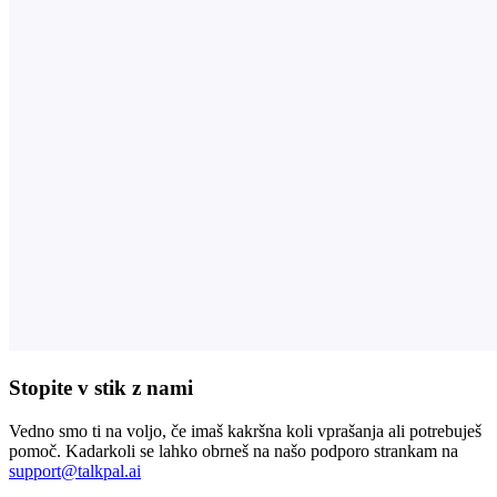
Stopite v stik z nami
Vedno smo ti na voljo, če imaš kakršna koli vprašanja ali potrebuješ
pomoč. Kadarkoli se lahko obrneš na našo podporo strankam na
support@talkpal.ai