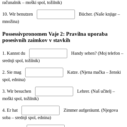
računalnik – moški spol, tožilnik)
10. Wir benutzen
Bücher. (Naše knjige –
množina)
Possessivpronomen Vaje 2: Pravilna uporaba
posesivnih zaimkov v stavkih
1. Kannst du
Handy sehen? (Moj telefon –
srednji spol, tožilnik)
2. Sie mag
Katze. (Njena mačka – ženski
spol, ednina)
3. Wir besuchen
Lehrer. (Naš učitelj –
moški spol, tožilnik)
4. Er hat
Zimmer aufgeräumt. (Njegova
soba – srednji spol, ednina)