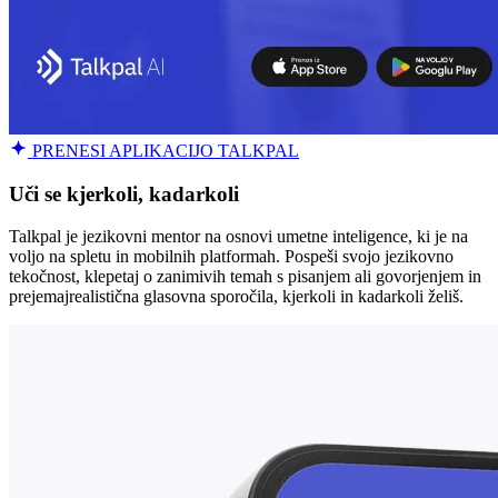
PRENESI APLIKACIJO TALKPAL
Uči se kjerkoli, kadarkoli
Talkpal je jezikovni mentor na osnovi umetne inteligence, ki je na
voljo na spletu in mobilnih platformah. Pospeši svojo jezikovno
tekočnost, klepetaj o zanimivih temah s pisanjem ali govorjenjem in
prejemajrealistična glasovna sporočila, kjerkoli in kadarkoli želiš.