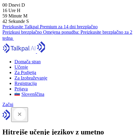
00
Dnevi
D
16
Ure
H
59
Minute
M
41
Sekunde
S
Preizkusite Talkpal Premium za 14 dni brezplačno
Preizkusi brezplačno
Omejena ponudba:
Preizkusite brezplačno za 2
tedna
Domača stran
Učenje
Za Podjetja
Za Izobraževanje
Registracija
Prijava
Slovenščina
Začni
Hitrejše učenje jezikov z umetno