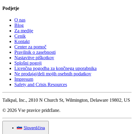
Podjetje
O nas
Blog
Za medije
Cenik
Kontakt
Center za pomoč
Pravilnik o zasebnosti
Nastavitve piškotkov
Splošni pogoji
Licenčna pogodba za končnega uporabnika
Ne prodajaj/deli mojih osebnih podatkov
Impresum
Safety and Crisis Resources
Talkpal, Inc., 2810 N Church St, Wilmington, Delaware 19802, US
© 2026 Vse pravice pridržane.
Slovenščina