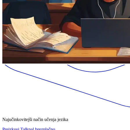
Najučinkovitejši način učenja jezika
Preizkusi Talkpal brezplačno