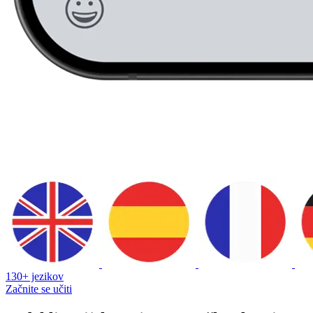
130+ jezikov
Začnite se učiti