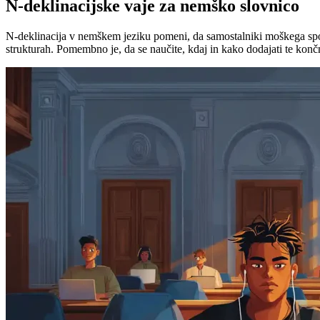
N-deklinacijske vaje za nemško slovnico
N-deklinacija v nemškem jeziku pomeni, da samostalniki moškega spola 
strukturah. Pomembno je, da se naučite, kdaj in kako dodajati te končn