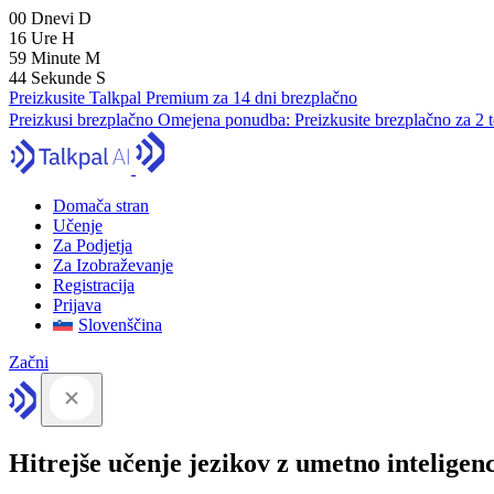
00
Dnevi
D
16
Ure
H
59
Minute
M
43
Sekunde
S
Preizkusite Talkpal Premium za 14 dni brezplačno
Preizkusi brezplačno
Omejena ponudba:
Preizkusite brezplačno za 2 
Domača stran
Učenje
Za Podjetja
Za Izobraževanje
Registracija
Prijava
Slovenščina
Začni
Hitrejše učenje jezikov z umetno inteligen