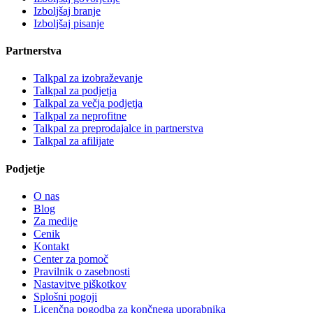
Izboljšaj branje
Izboljšaj pisanje
Partnerstva
Talkpal za izobraževanje
Talkpal za podjetja
Talkpal za večja podjetja
Talkpal za neprofitne
Talkpal za preprodajalce in partnerstva
Talkpal za afilijate
Podjetje
O nas
Blog
Za medije
Cenik
Kontakt
Center za pomoč
Pravilnik o zasebnosti
Nastavitve piškotkov
Splošni pogoji
Licenčna pogodba za končnega uporabnika