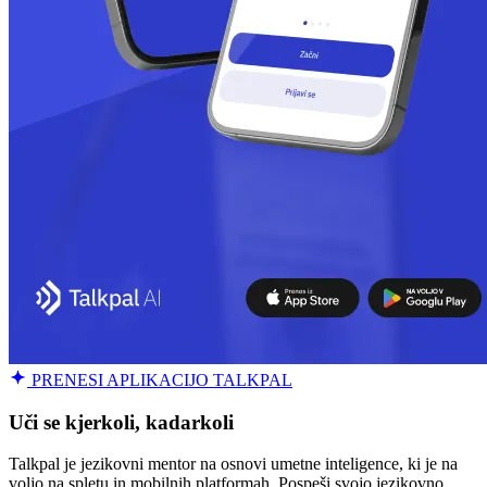
PRENESI APLIKACIJO TALKPAL
Uči se kjerkoli, kadarkoli
Talkpal je jezikovni mentor na osnovi umetne inteligence, ki je na
voljo na spletu in mobilnih platformah. Pospeši svojo jezikovno