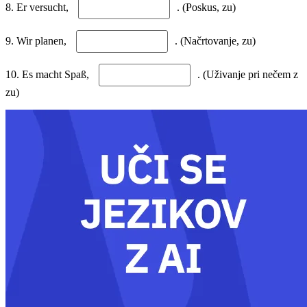
8. Er versucht,
. (Poskus, zu)
9. Wir planen,
. (Načrtovanje, zu)
10. Es macht Spaß,
. (Uživanje pri nečem z
zu)