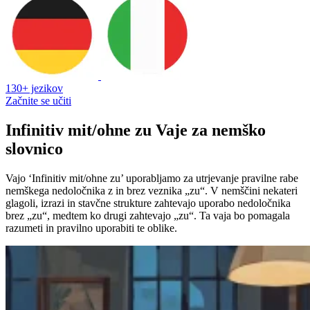
130+ jezikov
Začnite se učiti
Infinitiv mit/ohne zu Vaje za nemško
slovnico
Vajo ‘Infinitiv mit/ohne zu’ uporabljamo za utrjevanje pravilne rabe
nemškega nedoločnika z in brez veznika „zu“. V nemščini nekateri
glagoli, izrazi in stavčne strukture zahtevajo uporabo nedoločnika
brez „zu“, medtem ko drugi zahtevajo „zu“. Ta vaja bo pomagala
razumeti in pravilno uporabiti te oblike.