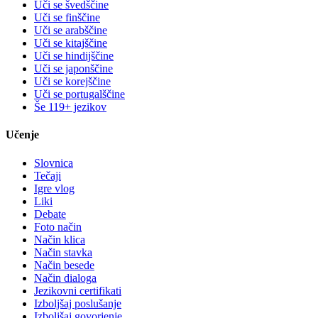
Uči se švedščine
Uči se finščine
Uči se arabščine
Uči se kitajščine
Uči se hindijščine
Uči se japonščine
Uči se korejščine
Uči se portugalščine
Še 119+ jezikov
Učenje
Slovnica
Tečaji
Igre vlog
Liki
Debate
Foto način
Način klica
Način stavka
Način besede
Način dialoga
Jezikovni certifikati
Izboljšaj poslušanje
Izboljšaj govorjenje