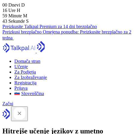
00
Dnevi
D
16
Ure
H
59
Minute
M
41
Sekunde
S
Preizkusite Talkpal Premium za 14 dni brezplačno
Preizkusi brezplačno
Omejena ponudba:
Preizkusite brezplačno za 2
tedna
Domača stran
Učenje
Za Podjetja
Za Izobraževanje
Registracija
Prijava
Slovenščina
Začni
Hitrejše učenje jezikov z umetno