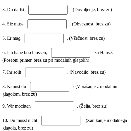
3. Du darfst
. (Dovoljenje, brez zu)
4. Sie muss
. (Obveznost, brez zu)
5. Er mag
. (Všečnost, brez zu)
6. Ich habe beschlossen,
zu Hause.
(Posebni primer, brez zu pri modalnih glagolih)
7. Ihr sollt
. (Navodilo, brez zu)
8. Kannst du
? (Vprašanje z modalnim
glagolom, brez zu)
9. Wir möchten
. (Želja, brez zu)
10. Du musst nicht
. (Zanikanje modalnega
glagola, brez zu)