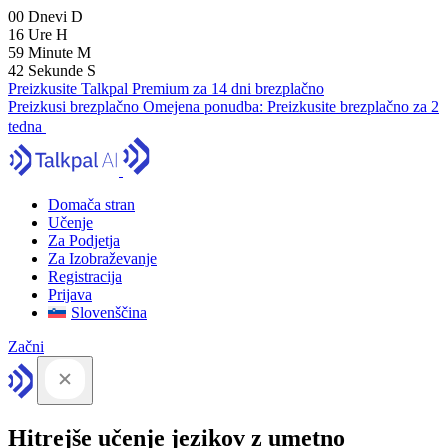
00
Dnevi
D
16
Ure
H
59
Minute
M
41
Sekunde
S
Preizkusite Talkpal Premium za 14 dni brezplačno
Preizkusi brezplačno
Omejena ponudba:
Preizkusite brezplačno za 2
tedna
Domača stran
Učenje
Za Podjetja
Za Izobraževanje
Registracija
Prijava
Slovenščina
Začni
Hitrejše učenje jezikov z umetno