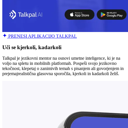
PRENESI APLIKACIJO TALKPAL
Uči se kjerkoli, kadarkoli
Talkpal je jezikovni mentor na osnovi umetne inteligence, ki je na
voljo na spletu in mobilnih platformah. Pospeši svojo jezikovno
tekočnost, klepetaj o zanimivih temah s pisanjem ali govorjenjem in
prejemajrealistična glasovna sporočila, kjerkoli in kadarkoli želiš.