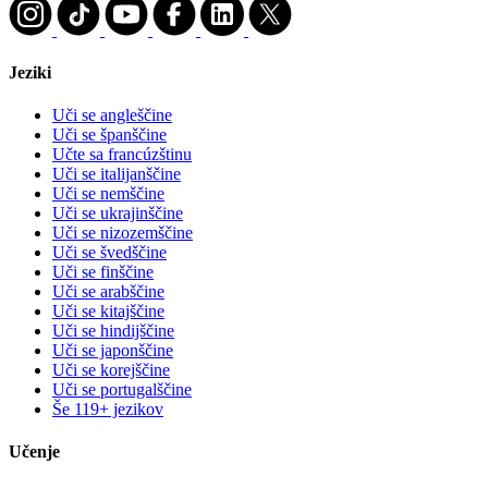
Jeziki
Uči se angleščine
Uči se španščine
Učte sa francúzštinu
Uči se italijanščine
Uči se nemščine
Uči se ukrajinščine
Uči se nizozemščine
Uči se švedščine
Uči se finščine
Uči se arabščine
Uči se kitajščine
Uči se hindijščine
Uči se japonščine
Uči se korejščine
Uči se portugalščine
Še 119+ jezikov
Učenje