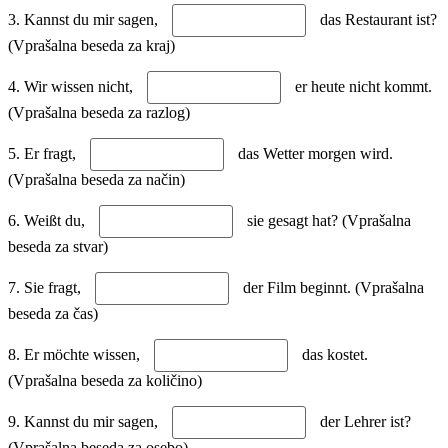
3. Kannst du mir sagen,
das Restaurant ist?
(Vprašalna beseda za kraj)
4. Wir wissen nicht,
er heute nicht kommt.
(Vprašalna beseda za razlog)
5. Er fragt,
das Wetter morgen wird.
(Vprašalna beseda za način)
6. Weißt du,
sie gesagt hat? (Vprašalna
beseda za stvar)
7. Sie fragt,
der Film beginnt. (Vprašalna
beseda za čas)
8. Er möchte wissen,
das kostet.
(Vprašalna beseda za količino)
9. Kannst du mir sagen,
der Lehrer ist?
(Vprašalna beseda za osebo)