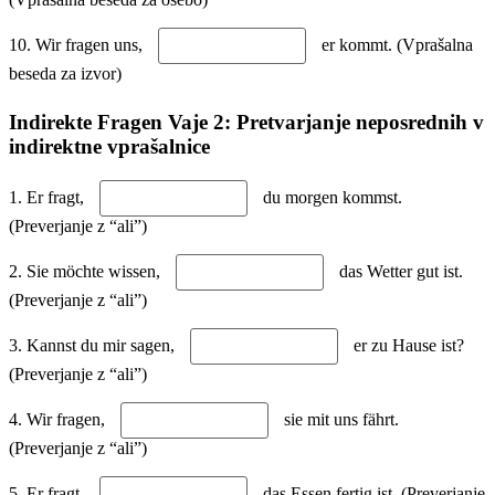
10. Wir fragen uns,
er kommt. (Vprašalna
beseda za izvor)
Indirekte Fragen Vaje 2: Pretvarjanje neposrednih v
indirektne vprašalnice
1. Er fragt,
du morgen kommst.
(Preverjanje z “ali”)
2. Sie möchte wissen,
das Wetter gut ist.
(Preverjanje z “ali”)
3. Kannst du mir sagen,
er zu Hause ist?
(Preverjanje z “ali”)
4. Wir fragen,
sie mit uns fährt.
(Preverjanje z “ali”)
5. Er fragt,
das Essen fertig ist. (Preverjanje