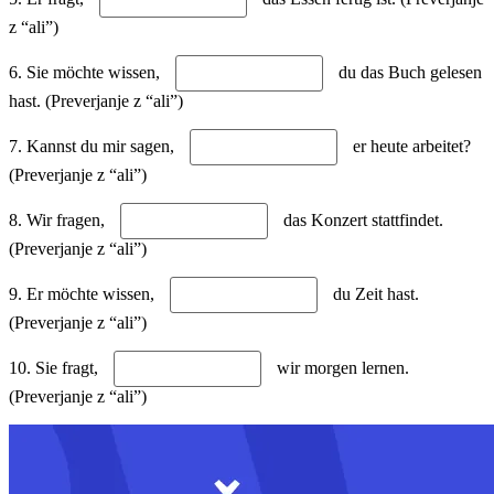
z “ali”)
6. Sie möchte wissen,
du das Buch gelesen
hast. (Preverjanje z “ali”)
7. Kannst du mir sagen,
er heute arbeitet?
(Preverjanje z “ali”)
8. Wir fragen,
das Konzert stattfindet.
(Preverjanje z “ali”)
9. Er möchte wissen,
du Zeit hast.
(Preverjanje z “ali”)
10. Sie fragt,
wir morgen lernen.
(Preverjanje z “ali”)