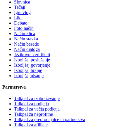
Slovnica
Tečaji
Igre vlog
Liki
Debate
Foto način
Način klica
Način stavka
Način besede
Način dialoga
Jezikovni certifikati
Izboljšaj poslušanje
Izboljšaj govorjenje
Izboljšaj branje
Izboljšaj pisanje
Partnerstva
Talkpal za izobraževanje
Talkpal za podjetja
Talkpal za večja podjetja
Talkpal za neprofitne
Talkpal za preprodajalce in partnerstva
Talkpal za afilijate