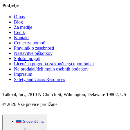
Podjetje
O nas
Blog
Za medije
Cenik
Kontakt
Center za pomoč
Pravilnik o zasebnosti
Nastavitve piškotkov
Splošni pogoji
Licenčna pogodba za končnega uporabnika
Ne prodajaj/deli mojih osebnih podatkov
Impresum
Safety and Crisis Resources
Talkpal, Inc., 2810 N Church St, Wilmington, Delaware 19802, US
© 2026 Vse pravice pridržane.
Slovenščina