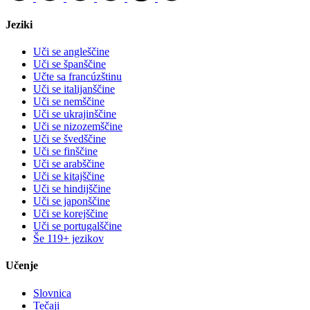
Jeziki
Uči se angleščine
Uči se španščine
Učte sa francúzštinu
Uči se italijanščine
Uči se nemščine
Uči se ukrajinščine
Uči se nizozemščine
Uči se švedščine
Uči se finščine
Uči se arabščine
Uči se kitajščine
Uči se hindijščine
Uči se japonščine
Uči se korejščine
Uči se portugalščine
Še 119+ jezikov
Učenje
Slovnica
Tečaji