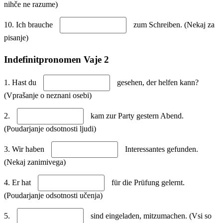
nihče ne razume)
10. Ich brauche
zum Schreiben. (Nekaj za
pisanje)
Indefinitpronomen Vaje 2
1. Hast du
gesehen, der helfen kann?
(Vprašanje o neznani osebi)
2.
kam zur Party gestern Abend.
(Poudarjanje odsotnosti ljudi)
3. Wir haben
Interessantes gefunden.
(Nekaj zanimivega)
4. Er hat
für die Prüfung gelernt.
(Poudarjanje odsotnosti učenja)
5.
sind eingeladen, mitzumachen. (Vsi so