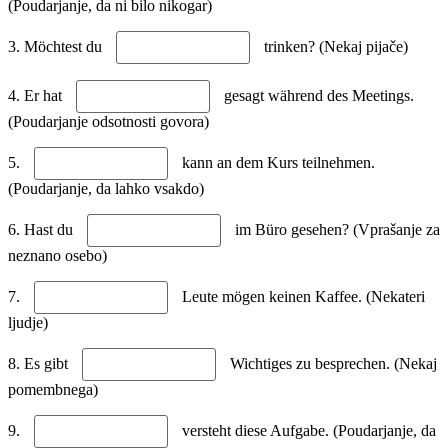
(Poudarjanje, da ni bilo nikogar)
3. Möchtest du
trinken? (Nekaj pijače)
4. Er hat
gesagt während des Meetings.
(Poudarjanje odsotnosti govora)
5.
kann an dem Kurs teilnehmen.
(Poudarjanje, da lahko vsakdo)
6. Hast du
im Büro gesehen? (Vprašanje za
neznano osebo)
7.
Leute mögen keinen Kaffee. (Nekateri
ljudje)
8. Es gibt
Wichtiges zu besprechen. (Nekaj
pomembnega)
9.
versteht diese Aufgabe. (Poudarjanje, da