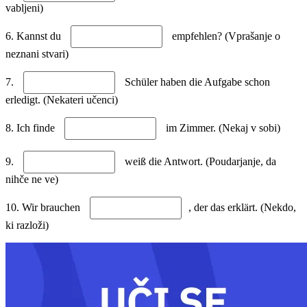
vabljeni)
6. Kannst du
empfehlen? (Vprašanje o
neznani stvari)
7.
Schüler haben die Aufgabe schon
erledigt. (Nekateri učenci)
8. Ich finde
im Zimmer. (Nekaj v sobi)
9.
weiß die Antwort. (Poudarjanje, da
nihče ne ve)
10. Wir brauchen
, der das erklärt. (Nekdo,
ki razloži)