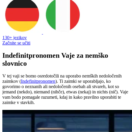
130+ jezikov
Začnite se učiti
Indefinitpronomen Vaje za nemško
slovnico
V tej vaji se bomo osredotočili na uporabo nemških nedoločenih
zaimkov (
Indefinitpronomen
). Ti zaimki se uporabljajo, ko
govorimo o neznanih ali nedoločenih osebah ali stvareh, kot so
jemand (nekdo), niemand (nihče), etwas (nekaj) in nichts (nič). Vaje
vam bodo pomagale razumeti, kdaj in kako pravilno uporabiti te
zaimke v stavkih.