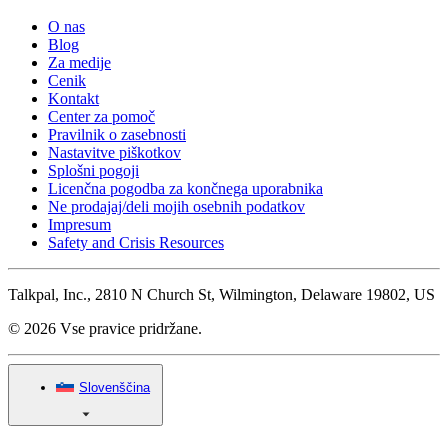
O nas
Blog
Za medije
Cenik
Kontakt
Center za pomoč
Pravilnik o zasebnosti
Nastavitve piškotkov
Splošni pogoji
Licenčna pogodba za končnega uporabnika
Ne prodajaj/deli mojih osebnih podatkov
Impresum
Safety and Crisis Resources
Talkpal, Inc., 2810 N Church St, Wilmington, Delaware 19802, US
© 2026 Vse pravice pridržane.
Slovenščina