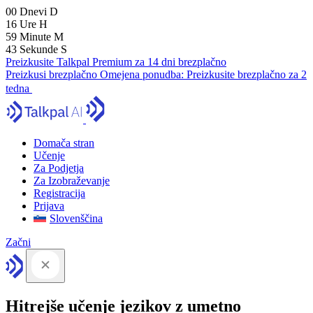
00
Dnevi
D
16
Ure
H
59
Minute
M
42
Sekunde
S
Preizkusite Talkpal Premium za 14 dni brezplačno
Preizkusi brezplačno
Omejena ponudba:
Preizkusite brezplačno za 2
tedna
Domača stran
Učenje
Za Podjetja
Za Izobraževanje
Registracija
Prijava
Slovenščina
Začni
Hitrejše učenje jezikov z umetno