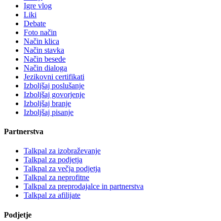
Igre vlog
Liki
Debate
Foto način
Način klica
Način stavka
Način besede
Način dialoga
Jezikovni certifikati
Izboljšaj poslušanje
Izboljšaj govorjenje
Izboljšaj branje
Izboljšaj pisanje
Partnerstva
Talkpal za izobraževanje
Talkpal za podjetja
Talkpal za večja podjetja
Talkpal za neprofitne
Talkpal za preprodajalce in partnerstva
Talkpal za afilijate
Podjetje