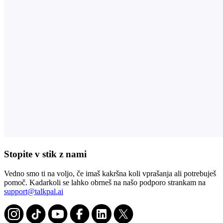
Stopite v stik z nami
Vedno smo ti na voljo, če imaš kakršna koli vprašanja ali potrebuješ
pomoč. Kadarkoli se lahko obrneš na našo podporo strankam na
support@talkpal.ai