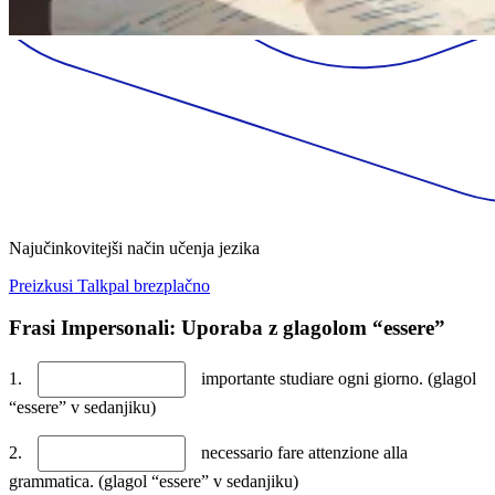
Najučinkovitejši način učenja jezika
Preizkusi Talkpal brezplačno
Frasi Impersonali: Uporaba z glagolom “essere”
1.
importante studiare ogni giorno. (glagol
“essere” v sedanjiku)
2.
necessario fare attenzione alla
grammatica. (glagol “essere” v sedanjiku)