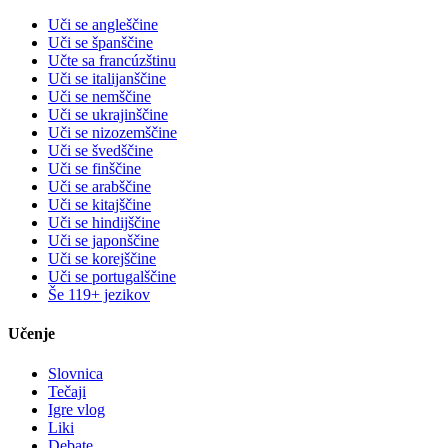
Uči se angleščine
Uči se španščine
Učte sa francúzštinu
Uči se italijanščine
Uči se nemščine
Uči se ukrajinščine
Uči se nizozemščine
Uči se švedščine
Uči se finščine
Uči se arabščine
Uči se kitajščine
Uči se hindijščine
Uči se japonščine
Uči se korejščine
Uči se portugalščine
Še 119+ jezikov
Učenje
Slovnica
Tečaji
Igre vlog
Liki
Debate