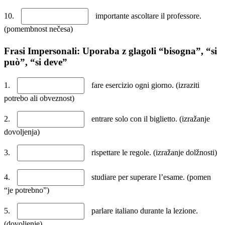
10.
importante ascoltare il professore.
(pomembnost nečesa)
Frasi Impersonali: Uporaba z glagoli “bisogna”, “si
può”, “si deve”
1.
fare esercizio ogni giorno. (izraziti
potrebo ali obveznost)
2.
entrare solo con il biglietto. (izražanje
dovoljenja)
3.
rispettare le regole. (izražanje dolžnosti)
4.
studiare per superare l’esame. (pomen
“je potrebno”)
5.
parlare italiano durante la lezione.
(dovoljenje)