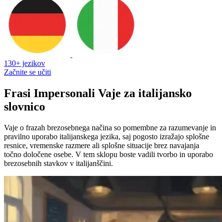
130+ jezikov
Začnite se učiti
Frasi Impersonali Vaje za italijansko
slovnico
Vaje o frazah brezosebnega načina so pomembne za razumevanje in
pravilno uporabo italijanskega jezika, saj pogosto izražajo splošne
resnice, vremenske razmere ali splošne situacije brez navajanja
točno določene osebe. V tem sklopu boste vadili tvorbo in uporabo
brezosebnih stavkov v italijanščini.