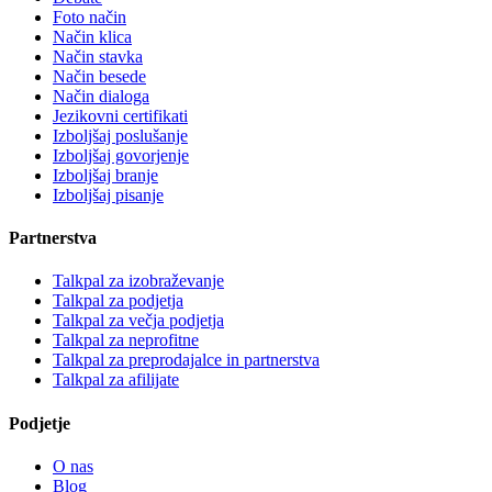
Foto način
Način klica
Način stavka
Način besede
Način dialoga
Jezikovni certifikati
Izboljšaj poslušanje
Izboljšaj govorjenje
Izboljšaj branje
Izboljšaj pisanje
Partnerstva
Talkpal za izobraževanje
Talkpal za podjetja
Talkpal za večja podjetja
Talkpal za neprofitne
Talkpal za preprodajalce in partnerstva
Talkpal za afilijate
Podjetje
O nas
Blog