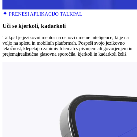
PRENESI APLIKACIJO TALKPAL
Uči se kjerkoli, kadarkoli
Talkpal je jezikovni mentor na osnovi umetne inteligence, ki je na
voljo na spletu in mobilnih platformah. Pospeši svojo jezikovno
tekočnost, klepetaj o zanimivih temah s pisanjem ali govorjenjem in
prejemajrealistična glasovna sporočila, kjerkoli in kadarkoli želiš.