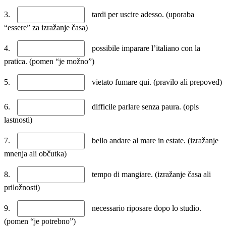
3.
tardi per uscire adesso. (uporaba
“essere” za izražanje časa)
4.
possibile imparare l’italiano con la
pratica. (pomen “je možno”)
5.
vietato fumare qui. (pravilo ali prepoved)
6.
difficile parlare senza paura. (opis
lastnosti)
7.
bello andare al mare in estate. (izražanje
mnenja ali občutka)
8.
tempo di mangiare. (izražanje časa ali
priložnosti)
9.
necessario riposare dopo lo studio.
(pomen “je potrebno”)