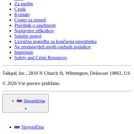
Za medije
Cenik
Kontakt
Center za pomoč
Pravilnik o zasebnosti
Nastavitve piškotkov
Splošni pogoji
Licenčna pogodba za končnega uporabnika
Ne prodajaj/deli mojih osebnih podatkov
Impresum
Safety and Crisis Resources
Talkpal, Inc., 2810 N Church St, Wilmington, Delaware 19802, US
© 2026 Vse pravice pridržane.
Slovenščina
Slovenščina