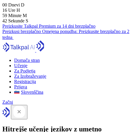
00
Dnevi
D
16
Ure
H
59
Minute
M
41
Sekunde
S
Preizkusite Talkpal Premium za 14 dni brezplačno
Preizkusi brezplačno
Omejena ponudba:
Preizkusite brezplačno za 2
tedna
Domača stran
Učenje
Za Podjetja
Za Izobraževanje
Registracija
Prijava
Slovenščina
Začni
Hitrejše učenje jezikov z umetno