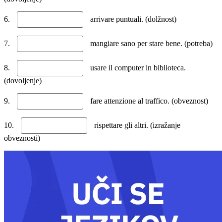
6.
arrivare puntuali. (dolžnost)
7.
mangiare sano per stare bene. (potreba)
8.
usare il computer in biblioteca.
(dovoljenje)
9.
fare attenzione al traffico. (obveznost)
10.
rispettare gli altri. (izražanje
obveznosti)