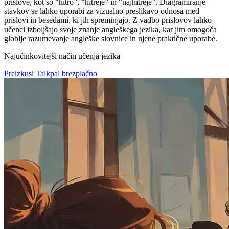
prislove, kot so “hitro”, “hitreje” in “najhitreje”. Diagramiranje
stavkov se lahko uporabi za vizualno preslikavo odnosa med
prislovi in besedami, ki jih spreminjajo. Z vadbo prislovov lahko
učenci izboljšajo svoje znanje angleškega jezika, kar jim omogoča
globlje razumevanje angleške slovnice in njene praktične uporabe.
Najučinkovitejši način učenja jezika
Preizkusi Talkpal brezplačno