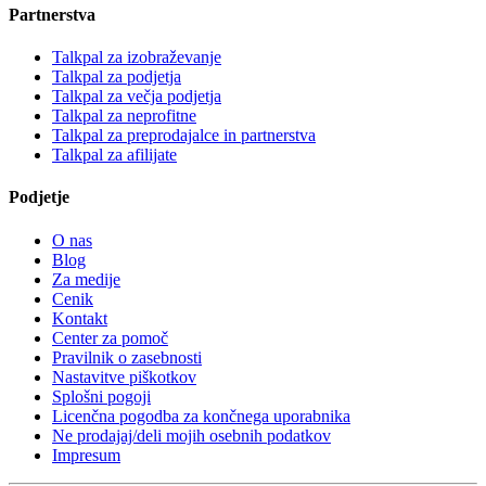
Partnerstva
Talkpal za izobraževanje
Talkpal za podjetja
Talkpal za večja podjetja
Talkpal za neprofitne
Talkpal za preprodajalce in partnerstva
Talkpal za afilijate
Podjetje
O nas
Blog
Za medije
Cenik
Kontakt
Center za pomoč
Pravilnik o zasebnosti
Nastavitve piškotkov
Splošni pogoji
Licenčna pogodba za končnega uporabnika
Ne prodajaj/deli mojih osebnih podatkov
Impresum