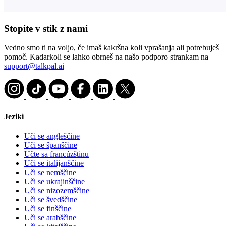
Stopite v stik z nami
Vedno smo ti na voljo, če imaš kakršna koli vprašanja ali potrebuješ
pomoč. Kadarkoli se lahko obrneš na našo podporo strankam na
support@talkpal.ai
Jeziki
Uči se angleščine
Uči se španščine
Učte sa francúzštinu
Uči se italijanščine
Uči se nemščine
Uči se ukrajinščine
Uči se nizozemščine
Uči se švedščine
Uči se finščine
Uči se arabščine