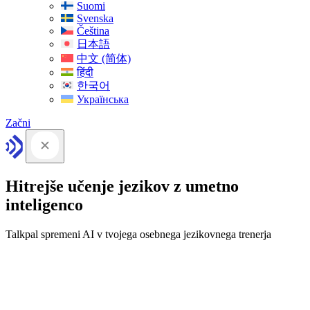
Suomi
Svenska
Čeština
日本語
中文 (简体)
हिंदी
한국어
Українська
Začni
Hitrejše učenje jezikov z umetno
inteligenco
Talkpal spremeni AI v tvojega osebnega jezikovnega trenerja