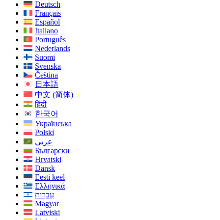
Deutsch
Français
Español
Italiano
Português
Nederlands
Suomi
Svenska
Čeština
日本語
中文 (简体)
हिंदी
한국어
Українська
Polski
عربي
Български
Hrvatski
Dansk
Eesti keel
Ελληνικά
עִברִית
Magyar
Latviski