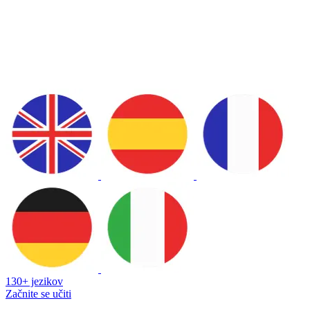
130+ jezikov
Začnite se učiti