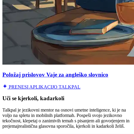
Položaj prislovov Vaje za angleško slovnico
PRENESI APLIKACIJO TALKPAL
Uči se kjerkoli, kadarkoli
Talkpal je jezikovni mentor na osnovi umetne inteligence, ki je na
voljo na spletu in mobilnih platformah. Pospeši svojo jezikovno
tekočnost, klepetaj o zanimivih temah s pisanjem ali govorjenjem in
prejemajrealistična glasovna sporočila, kjerkoli in kadarkoli želiš.