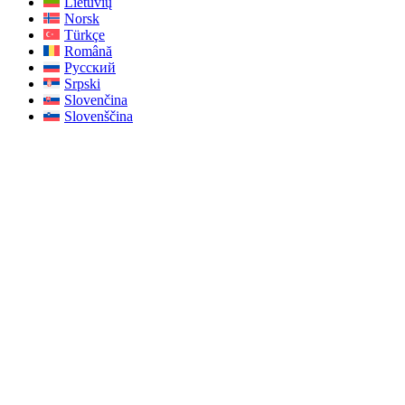
Lietuvių
Norsk
Türkçe
Română
Русский
Srpski
Slovenčina
Slovenščina