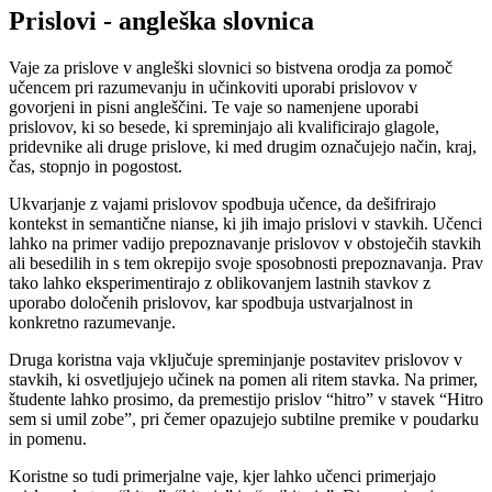
Prislovi - angleška slovnica
Vaje za prislove v angleški slovnici so bistvena orodja za pomoč
učencem pri razumevanju in učinkoviti uporabi prislovov v
govorjeni in pisni angleščini. Te vaje so namenjene uporabi
prislovov, ki so besede, ki spreminjajo ali kvalificirajo glagole,
pridevnike ali druge prislove, ki med drugim označujejo način, kraj,
čas, stopnjo in pogostost.
Ukvarjanje z vajami prislovov spodbuja učence, da dešifrirajo
kontekst in semantične nianse, ki jih imajo prislovi v stavkih. Učenci
lahko na primer vadijo prepoznavanje prislovov v obstoječih stavkih
ali besedilih in s tem okrepijo svoje sposobnosti prepoznavanja. Prav
tako lahko eksperimentirajo z oblikovanjem lastnih stavkov z
uporabo določenih prislovov, kar spodbuja ustvarjalnost in
konkretno razumevanje.
Druga koristna vaja vključuje spreminjanje postavitev prislovov v
stavkih, ki osvetljujejo učinek na pomen ali ritem stavka. Na primer,
študente lahko prosimo, da premestijo prislov “hitro” v stavek “Hitro
sem si umil zobe”, pri čemer opazujejo subtilne premike v poudarku
in pomenu.
Koristne so tudi primerjalne vaje, kjer lahko učenci primerjajo