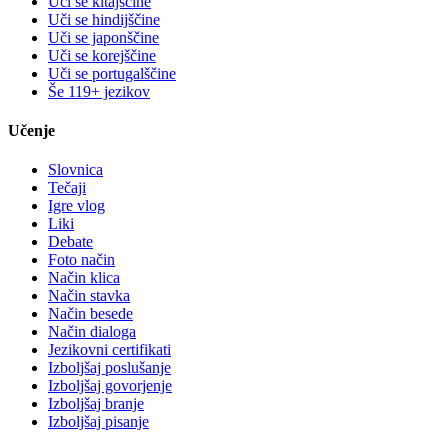
Uči se kitajščine
Uči se hindijščine
Uči se japonščine
Uči se korejščine
Uči se portugalščine
Še 119+ jezikov
Učenje
Slovnica
Tečaji
Igre vlog
Liki
Debate
Foto način
Način klica
Način stavka
Način besede
Način dialoga
Jezikovni certifikati
Izboljšaj poslušanje
Izboljšaj govorjenje
Izboljšaj branje
Izboljšaj pisanje