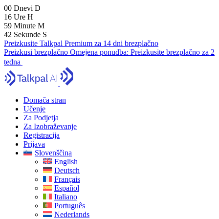
00
Dnevi
D
16
Ure
H
59
Minute
M
41
Sekunde
S
Preizkusite Talkpal Premium za 14 dni brezplačno
Preizkusi brezplačno
Omejena ponudba:
Preizkusite brezplačno za 2
tedna
Domača stran
Učenje
Za Podjetja
Za Izobraževanje
Registracija
Prijava
Slovenščina
English
Deutsch
Français
Español
Italiano
Português
Nederlands