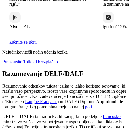
rajši."
in zanimive načine
Alyona Alta
Igorino112France
Začnite se učiti
Najučinkovitejši način učenja jezika
Preizkusite Talkpal brezplačno
Razumevanje DELF/DALF
Razumevanje odtenkov tujega jezika je lahko koristno potovanje, ki
razširi vašo perspektivo, izostri vaše kognitivne sposobnosti in odpre
svet priložnosti. Kar zadeva učenje francoščine, sta DELF (Diplôme
d’Etudes en
Langue Française
) in DALF (Diplôme Approfondi de
Langue Française) pomembna mejnika na tej
poti
.
DELF in DALF sta uradni kvalifikaciji, ki ju podeljuje
francosko
ministrstvo za šolstvo za potrjevanje usposobljenosti kandidatov iz
držav zunaj Francije v francoskem jeziku. Ti certifikati so svetovno