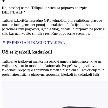
Kaj posebej naredi Talkpal koristen za pripravo na izpite
DELF/DALF?
Talkpal izkorišča napredno GPT tehnologijo in realistične glasove
umetne inteligence ter ponuja interaktivne funkcije, kot so
personalizirani pogovori, igranja vlog, debate in razprave na podlagi
slik, kar učinkovito simulira resnične pogovorne scenarije.
PRENESI APLIKACIJO TALKPAL
Uči se kjerkoli, kadarkoli
Talkpal je jezikovni mentor na osnovi umetne inteligence, ki je na
voljo na spletu in mobilnih platformah. Pospeši svojo jezikovno
tekočnost, klepetaj o zanimivih temah s pisanjem ali govorjenjem in
prejemajrealistična glasovna sporočila, kjerkoli in kadarkoli želiš.