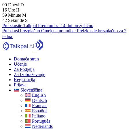
00
Dnevi
D
16
Ure
H
59
Minute
M
41
Sekunde
S
Preizkusite Talkpal Premium za 14 dni brezplačno
Preizkusi brezplačno
Omejena ponudba:
Preizkusite brezplačno za 2
tedna
Domača stran
Učenje
Za Podjetja
Za Izobraževanje
Registracija
Prijava
Slovenščina
English
Deutsch
Français
Español
Italiano
Português
Nederlands