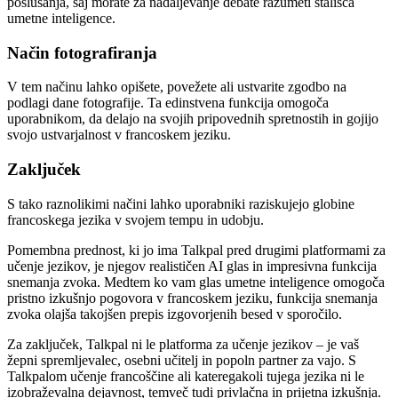
poslušanja, saj morate za nadaljevanje debate razumeti stališča
umetne inteligence.
Način fotografiranja
V tem načinu lahko opišete, povežete ali ustvarite zgodbo na
podlagi dane fotografije. Ta edinstvena funkcija omogoča
uporabnikom, da delajo na svojih pripovednih spretnostih in gojijo
svojo ustvarjalnost v francoskem jeziku.
Zaključek
S tako raznolikimi načini lahko uporabniki raziskujejo globine
francoskega jezika v svojem tempu in udobju.
Pomembna prednost, ki jo ima Talkpal pred drugimi platformami za
učenje jezikov, je njegov realističen AI glas in impresivna funkcija
snemanja zvoka. Medtem ko vam glas umetne inteligence omogoča
pristno izkušnjo pogovora v francoskem jeziku, funkcija snemanja
zvoka olajša takojšen prepis izgovorjenih besed v sporočilo.
Za zaključek, Talkpal ni le platforma za učenje jezikov – je vaš
žepni spremljevalec, osebni učitelj in popoln partner za vajo. S
Talkpalom učenje francoščine ali kateregakoli tujega jezika ni le
izobraževalna dejavnost, temveč tudi privlačna in prijetna izkušnja.