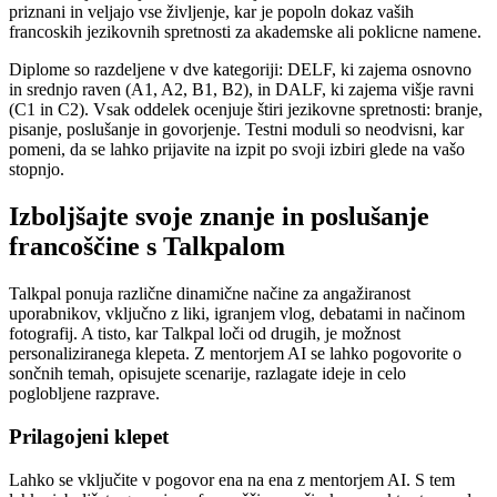
priznani in veljajo vse življenje, kar je popoln dokaz vaših
francoskih jezikovnih spretnosti za akademske ali poklicne namene.
Diplome so razdeljene v dve kategoriji: DELF, ki zajema osnovno
in srednjo raven (A1, A2, B1, B2), in DALF, ki zajema višje ravni
(C1 in C2). Vsak oddelek ocenjuje štiri jezikovne spretnosti: branje,
pisanje, poslušanje in govorjenje. Testni moduli so neodvisni, kar
pomeni, da se lahko prijavite na izpit po svoji izbiri glede na vašo
stopnjo.
Izboljšajte svoje znanje in poslušanje
francoščine s Talkpalom
Talkpal ponuja različne dinamične načine za angažiranost
uporabnikov, vključno z liki, igranjem vlog, debatami in načinom
fotografij. A tisto, kar Talkpal loči od drugih, je možnost
personaliziranega klepeta. Z mentorjem AI se lahko pogovorite o
sončnih temah, opisujete scenarije, razlagate ideje in celo
poglobljene razprave.
Prilagojeni klepet
Lahko se vključite v pogovor ena na ena z mentorjem AI. S tem