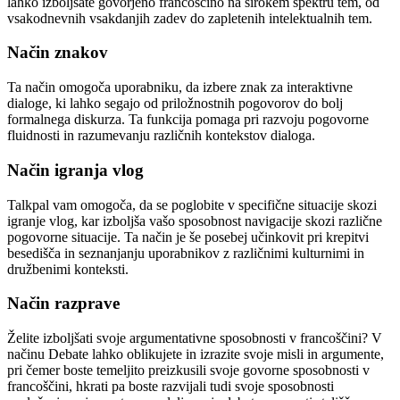
lahko izboljšate govorjeno francoščino na širokem spektru tem, od
vsakodnevnih vsakdanjih zadev do zapletenih intelektualnih tem.
Način znakov
Ta način omogoča uporabniku, da izbere znak za interaktivne
dialoge, ki lahko segajo od priložnostnih pogovorov do bolj
formalnega diskurza. Ta funkcija pomaga pri razvoju pogovorne
fluidnosti in razumevanju različnih kontekstov dialoga.
Način igranja vlog
Talkpal vam omogoča, da se poglobite v specifične situacije skozi
igranje vlog, kar izboljša vašo sposobnost navigacije skozi različne
pogovorne situacije. Ta način je še posebej učinkovit pri krepitvi
besedišča in seznanjanju uporabnikov z različnimi kulturnimi in
družbenimi konteksti.
Način razprave
Želite izboljšati svoje argumentativne sposobnosti v francoščini? V
načinu Debate lahko oblikujete in izrazite svoje misli in argumente,
pri čemer boste temeljito preizkusili svoje govorne sposobnosti v
francoščini, hkrati pa boste razvijali tudi svoje sposobnosti