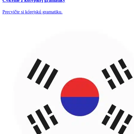
Cvičenie z kórejskej gramatiky
Precvičte si kórejskú gramatiku.