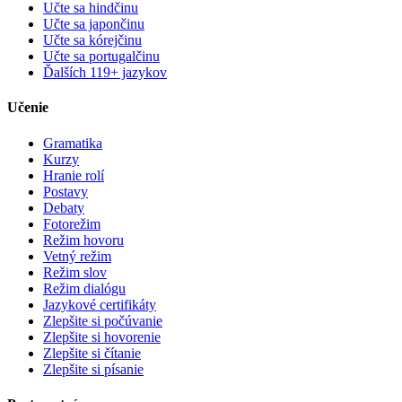
Učte sa hindčinu
Učte sa japončinu
Učte sa kórejčinu
Učte sa portugalčinu
Ďalších 119+ jazykov
Učenie
Gramatika
Kurzy
Hranie rolí
Postavy
Debaty
Fotorežim
Režim hovoru
Vetný režim
Režim slov
Režim dialógu
Jazykové certifikáty
Zlepšite si počúvanie
Zlepšite si hovorenie
Zlepšite si čítanie
Zlepšite si písanie