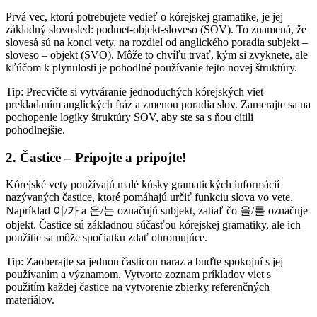
Prvá vec, ktorú potrebujete vedieť o kórejskej gramatike, je jej
základný slovosled: podmet-objekt-sloveso (SOV). To znamená, že
slovesá sú na konci vety, na rozdiel od anglického poradia subjekt –
sloveso – objekt (SVO). Môže to chvíľu trvať, kým si zvyknete, ale
kľúčom k plynulosti je pohodlné používanie tejto novej štruktúry.
Tip: Precvičte si vytváranie jednoduchých kórejských viet
prekladaním anglických fráz a zmenou poradia slov. Zamerajte sa na
pochopenie logiky štruktúry SOV, aby ste sa s ňou cítili
pohodlnejšie.
2. Častice – Pripojte a pripojte!
Kórejské vety používajú malé kúsky gramatických informácií
nazývaných častice, ktoré pomáhajú určiť funkciu slova vo vete.
Napríklad 이/가 a 은/는 označujú subjekt, zatiaľ čo 을/를 označuje
objekt. Častice sú základnou súčasťou kórejskej gramatiky, ale ich
použitie sa môže spočiatku zdať ohromujúce.
Tip: Zaoberajte sa jednou časticou naraz a buďte spokojní s jej
používaním a významom. Vytvorte zoznam príkladov viet s
použitím každej častice na vytvorenie zbierky referenčných
materiálov.