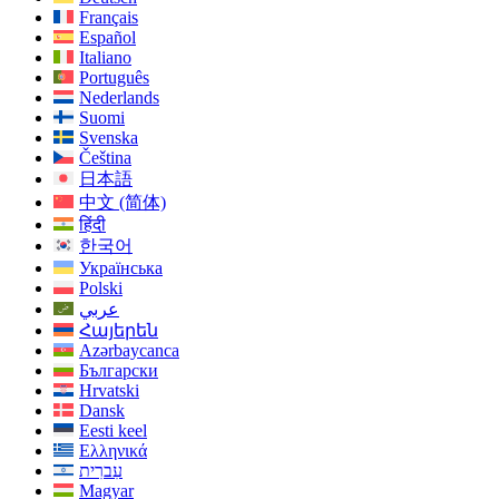
Français
Español
Italiano
Português
Nederlands
Suomi
Svenska
Čeština
日本語
中文 (简体)
हिंदी
한국어
Українська
Polski
عربي
Հայերեն
Azərbaycanca
Български
Hrvatski
Dansk
Eesti keel
Ελληνικά
עִברִית
Magyar