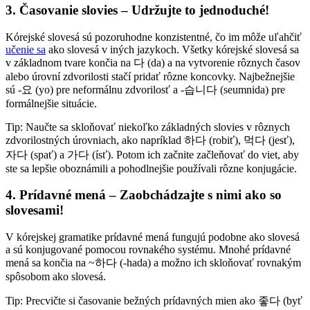
3. Časovanie slovies – Udržujte to jednoduché!
Kórejské slovesá sú pozoruhodne konzistentné, čo im môže uľahčiť
učenie sa
ako slovesá v iných jazykoch. Všetky kórejské slovesá sa
v základnom tvare končia na 다 (da) a na vytvorenie rôznych časov
alebo úrovní zdvorilosti stačí pridať rôzne koncovky. Najbežnejšie
sú -요 (yo) pre neformálnu zdvorilosť a -습니다 (seumnida) pre
formálnejšie situácie.
Tip: Naučte sa skloňovať niekoľko základných slovies v rôznych
zdvorilostných úrovniach, ako napríklad 하다 (robiť), 먹다 (jesť),
자다 (spať) a 가다 (ísť). Potom ich začnite začleňovať do viet, aby
ste sa lepšie oboznámili a pohodlnejšie používali rôzne konjugácie.
4. Prídavné mená – Zaobchádzajte s nimi ako so
slovesami!
V kórejskej gramatike prídavné mená fungujú podobne ako slovesá
a sú konjugované pomocou rovnakého systému. Mnohé prídavné
mená sa končia na ~하다 (-hada) a možno ich skloňovať rovnakým
spôsobom ako slovesá.
Tip: Precvičte si časovanie bežných prídavných mien ako 좋다 (byť