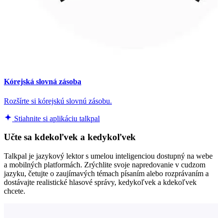
Kórejská slovná zásoba
Rozšírte si kórejskú slovnú zásobu.
Stiahnite si aplikáciu talkpal
Učte sa kdekoľvek a kedykoľvek
Talkpal je jazykový lektor s umelou inteligenciou dostupný na webe
a mobilných platformách. Zrýchlite svoje napredovanie v cudzom
jazyku, četujte o zaujímavých témach písaním alebo rozprávaním a
dostávajte realistické hlasové správy, kedykoľvek a kdekoľvek
chcete.