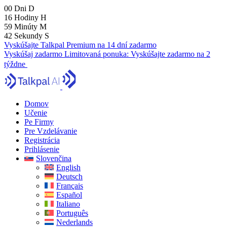
00
Dni
D
16
Hodiny
H
59
Minúty
M
41
Sekundy
S
Vyskúšajte Talkpal Premium na 14 dní zadarmo
Vyskúšaj zadarmo
Limitovaná ponuka:
Vyskúšajte zadarmo na 2
týždne
Domov
Učenie
Pe Firmy
Pre Vzdelávanie
Registrácia
Prihlásenie
Slovenčina
English
Deutsch
Français
Español
Italiano
Português
Nederlands