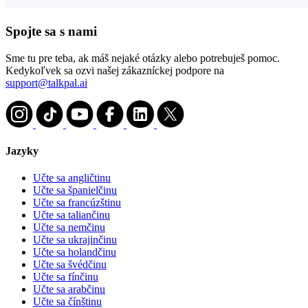
Spojte sa s nami
Sme tu pre teba, ak máš nejaké otázky alebo potrebuješ pomoc.
Kedykoľvek sa ozvi našej zákazníckej podpore na
support@talkpal.ai
Jazyky
Učte sa angličtinu
Učte sa španielčinu
Učte sa francúzštinu
Učte sa taliančinu
Učte sa nemčinu
Učte sa ukrajinčinu
Učte sa holandčinu
Učte sa švédčinu
Učte sa fínčinu
Učte sa arabčinu
Učte sa čínštinu