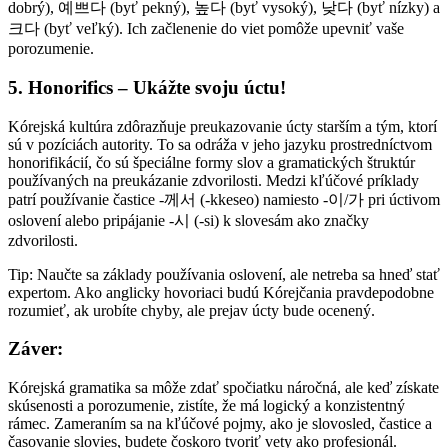
dobrý), 예쁘다 (byť pekný), 높다 (byť vysoký), 낮다 (byť nízky) a
크다 (byť veľký). Ich začlenenie do viet pomôže upevniť vaše
porozumenie.
5. Honorifics – Ukážte svoju úctu!
Kórejská kultúra zdôrazňuje preukazovanie úcty starším a tým, ktorí
sú v pozíciách autority. To sa odráža v jeho jazyku prostredníctvom
honorifikácií, čo sú špeciálne formy slov a gramatických štruktúr
používaných na preukázanie zdvorilosti. Medzi kľúčové príklady
patrí používanie častice -께서 (-kkeseo) namiesto -이/가 pri úctivom
oslovení alebo pripájanie -시 (-si) k slovesám ako značky
zdvorilosti.
Tip: Naučte sa základy používania oslovení, ale netreba sa hneď stať
expertom. Ako anglicky hovoriaci budú Kórejčania pravdepodobne
rozumieť, ak urobíte chyby, ale prejav úcty bude ocenený.
Záver:
Kórejská gramatika sa môže zdať spočiatku náročná, ale keď získate
skúsenosti a porozumenie, zistíte, že má logický a konzistentný
rámec. Zameraním sa na kľúčové pojmy, ako je slovosled, častice a
časovanie slovies, budete čoskoro tvoriť vety ako profesionál.