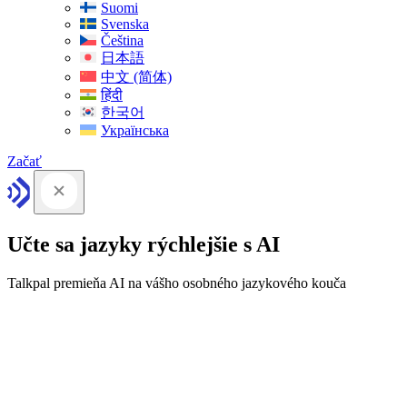
Suomi
Svenska
Čeština
日本語
中文 (简体)
हिंदी
한국어
Українська
Začať
Učte sa jazyky rýchlejšie s AI
Talkpal premieňa AI na vášho osobného jazykového kouča