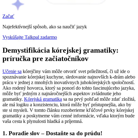
Začať
Najefektívnejší spôsob, ako sa naučiť jazyk
Vyskúšajte Talkpal zadarmo
Demystifikácia kórejskej gramatiky:
príručka pre začiatočníkov
Učenie sa
kórejčiny vám môže otvoriť svet príležitostí, či už ide o
spoznávanie kórejskej kuchyne, sledovanie najnovších k-drám alebo
prácu v jednej z mnohých inovatívnych juhokórejských spoločností.
Ako rodený hovorca, ktorý sa ponorí do tohto fascinujúceho jazyka,
môže byť jedným z najnáročnejších aspektov zvládnutie jeho
gramatiky.
Kórejská gramatika
sa na prvý pohľad môže zdať zložitá,
ale má logiku a konzistenciu, ktorá môže byť prístupnejšia, ako by
ste si mysleli. V tomto článku rozoberieme kľúčové prvky kórejskej
gramatiky a poskytneme vám cenné informácie, vďaka ktorým bude
vaša cesta k plynulosti hladká a príjemná.
1. Poradie slov
– Dostaňte sa do prúdu!