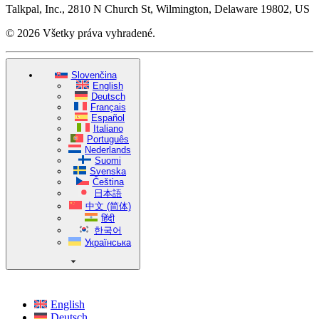
Talkpal, Inc., 2810 N Church St, Wilmington, Delaware 19802, US
© 2026 Všetky práva vyhradené.
Slovenčina
English
Deutsch
Français
Español
Italiano
Português
Nederlands
Suomi
Svenska
Čeština
日本語
中文 (简体)
हिंदी
한국어
Українська
English
Deutsch