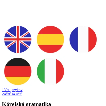
130+ jazykov
Začať sa učiť
Kórejská gramatika