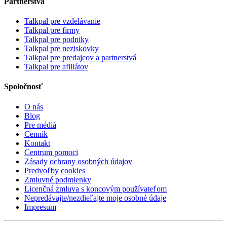
Partnerstvá
Talkpal pre vzdelávanie
Talkpal pre firmy
Talkpal pre podniky
Talkpal pre neziskovky
Talkpal pre predajcov a partnerstvá
Talkpal pre afiliátov
Spoločnosť
O nás
Blog
Pre médiá
Cenník
Kontakt
Centrum pomoci
Zásady ochrany osobných údajov
Predvoľby cookies
Zmluvné podmienky
Licenčná zmluva s koncovým používateľom
Nepredávajte/nezdieľajte moje osobné údaje
Impresum