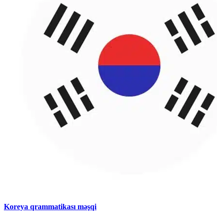
Koreya qrammatikası məşqi