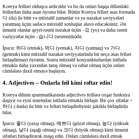
Koreya feilləri olduqca ardıcıldır və bu da onları başqa dillərdəki
feillərdən daha asan öyrənə bilər. Bütün Koreya felləri əsas formada
다 (da) ilə bitir və müxtəlif zamanlar və ya nəzakət səviyyələri
yaratmaq üçün sadəcə müxtəlif sonluqlar əlavə edəcəksiniz. Ən
ümumi olanlar qeyri-rəsmi nəzakət üçün –요 (yo) və daha rəsmi
vəziyyətlər üçün –습니다 (seumnida)dır.
İpucu: 하다 (etmək), 먹다 (yemək), 자다 (yatmaq) və 가다
(getmək) kimi müxtəlif nəzakət səviyyələrində bir neçə əsas felləri
birləşdirməyi öyrənin. Sonra müxtəlif konyunkturlardan istifadə
etməklə daha yaxından tanış olmaq və rahat olmaq üçün onları
cümlələrə daxil etməyə başlayın.
4. Adjectives – Onlarla feil kimi rəftar edin!
Koreya dilinin qrammatikasında adjectives feillərə oxşar funksiya
daşıyır və eyni sistemdən istifadə etməklə birləşir. Bir çox sifətlər ~
하다 (-hada) ilə bitir və felləri birləşdirdiyiniz şəkildə birləşdirilə
bilər.
İpucu: 좋다 (yaxşı olmaq), 예쁘다 (gözəl olmaq), 높다 (yüksək
olmaq), 낮다 (aşağı olmaq) və 크다 (böyük olmaq) kimi ümumi
sifətləri birləşdirərək məşq edin. Onları cümlələrə daxil etmək