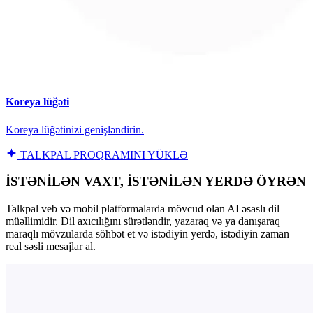
Koreya lüğəti
Koreya lüğətinizi genişləndirin.
TALKPAL PROQRAMINI YÜKLƏ
İSTƏNİLƏN VAXT, İSTƏNİLƏN YERDƏ ÖYRƏN
Talkpal veb və mobil platformalarda mövcud olan AI əsaslı dil
müəllimidir. Dil axıcılığını sürətləndir, yazaraq və ya danışaraq
maraqlı mövzularda söhbət et və istədiyin yerdə, istədiyin zaman
real səsli mesajlar al.