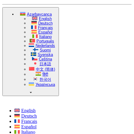
Azərbaycanca
English
Deutsch
Français
Español
Italiano
Português
Nederlands
Suomi
Svenska
Čeština
日本語
中文 (简体)
हिंदी
한국어
Українська
English
Deutsch
Français
Español
Italiano