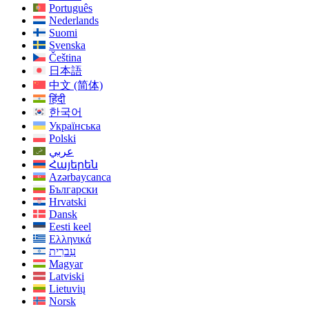
Português
Nederlands
Suomi
Svenska
Čeština
日本語
中文 (简体)
हिंदी
한국어
Українська
Polski
عربي
Հայերեն
Azərbaycanca
Български
Hrvatski
Dansk
Eesti keel
Ελληνικά
עִברִית
Magyar
Latviski
Lietuvių
Norsk