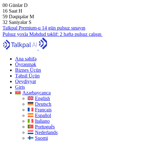
00
Günlər
D
16
Saat
H
59
Dəqiqələr
M
31
Saniyələr
S
Talkpal Premium-u 14 gün pulsuz sınayın
Pulsuz yoxla
Məhdud təklif:
2 həftə pulsuz çalışın
Ana səhifə
Öyrənmək
Biznes Üçün
Təhsil Üçün
Qeydiyyat
Giriş
Azərbaycanca
English
Deutsch
Français
Español
Italiano
Português
Nederlands
Suomi