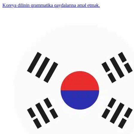
Koreya dilinin qrammatika qaydalarına əməl etmək.