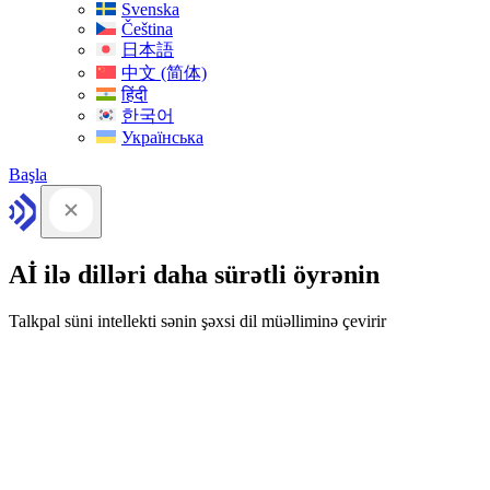
Svenska
Čeština
日本語
中文 (简体)
हिंदी
한국어
Українська
Başla
Aİ ilə dilləri daha sürətli öyrənin
Talkpal süni intellekti sənin şəxsi dil müəlliminə çevirir