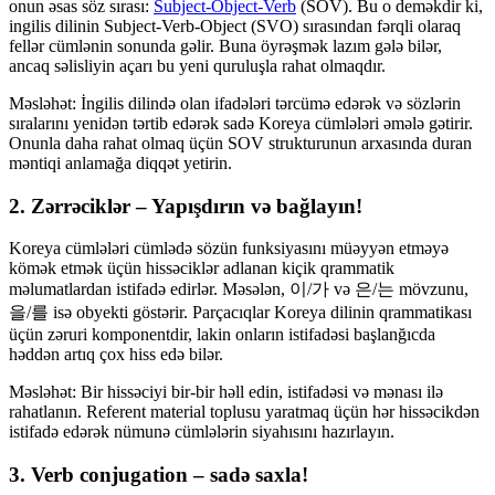
onun əsas söz sırası:
Subject-Object-Verb
(SOV). Bu o deməkdir ki,
ingilis dilinin Subject-Verb-Object (SVO) sırasından fərqli olaraq
fellər cümlənin sonunda gəlir. Buna öyrəşmək lazım gələ bilər,
ancaq səlisliyin açarı bu yeni quruluşla rahat olmaqdır.
Məsləhət: İngilis dilində olan ifadələri tərcümə edərək və sözlərin
sıralarını yenidən tərtib edərək sadə Koreya cümlələri əmələ gətirir.
Onunla daha rahat olmaq üçün SOV strukturunun arxasında duran
məntiqi anlamağa diqqət yetirin.
2. Zərrəciklər – Yapışdırın və bağlayın!
Koreya cümlələri cümlədə sözün funksiyasını müəyyən etməyə
kömək etmək üçün hissəciklər adlanan kiçik qrammatik
məlumatlardan istifadə edirlər. Məsələn, 이/가 və 은/는 mövzunu,
을/를 isə obyekti göstərir. Parçacıqlar Koreya dilinin qrammatikası
üçün zəruri komponentdir, lakin onların istifadəsi başlanğıcda
həddən artıq çox hiss edə bilər.
Məsləhət: Bir hissəciyi bir-bir həll edin, istifadəsi və mənası ilə
rahatlanın. Referent material toplusu yaratmaq üçün hər hissəcikdən
istifadə edərək nümunə cümlələrin siyahısını hazırlayın.
3. Verb conjugation – sadə saxla!