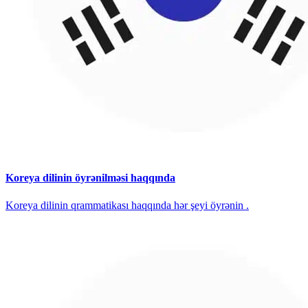
Koreya dilinin öyrənilməsi haqqında
Koreya dilinin qrammatikası haqqında hər şeyi öyrənin .