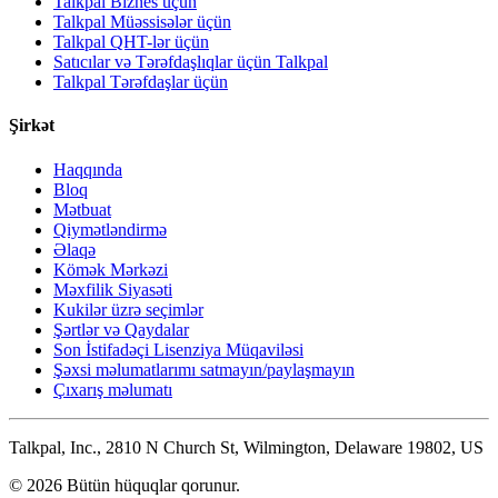
Talkpal Biznes üçün
Talkpal Müəssisələr üçün
Talkpal QHT-lər üçün
Satıcılar və Tərəfdaşlıqlar üçün Talkpal
Talkpal Tərəfdaşlar üçün
Şirkət
Haqqında
Bloq
Mətbuat
Qiymətləndirmə
Əlaqə
Kömək Mərkəzi
Məxfilik Siyasəti
Kukilər üzrə seçimlər
Şərtlər və Qaydalar
Son İstifadəçi Lisenziya Müqaviləsi
Şəxsi məlumatlarımı satmayın/paylaşmayın
Çıxarış məlumatı
Talkpal, Inc., 2810 N Church St, Wilmington, Delaware 19802, US
© 2026 Bütün hüquqlar qorunur.