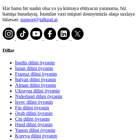
Hər hansı bir sualın olsa və ya köməyə ehtiyacın yaranarsa, biz
həmişə buradayıq. İstənilən vaxt müştəri dəstəyimizlə əlaqə saxlaya
bilərsən:
support@talkpal.ai
Dillər
İngilis dilini öyrənin
İspan dilini öyrənin
Fransız dilini öyrənin
İtalyan dilini öyrənin
Alman dilini öyrənin
Ukrayna dilini öyrənin
Niderland dilini öyrənin
İsveç dilini öyrənin
Fin dilini öyrənin
Ərəb dilini öyrənin
Çin dilini öyrənin
Hind dilini öyrənin
Yapon dilini öyrənin
Koreya dilini öyrənin