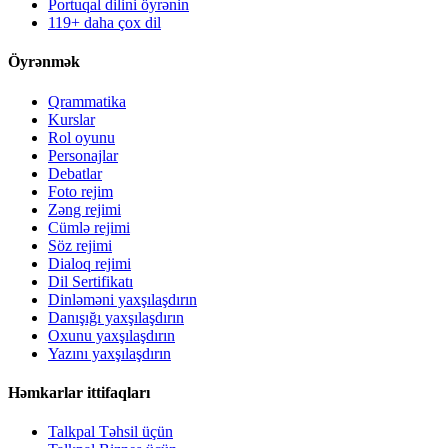
Portuqal dilini öyrənin
119+ daha çox dil
Öyrənmək
Qrammatika
Kurslar
Rol oyunu
Personajlar
Debatlar
Foto rejim
Zəng rejimi
Cümlə rejimi
Söz rejimi
Dialoq rejimi
Dil Sertifikatı
Dinləməni yaxşılaşdırın
Danışığı yaxşılaşdırın
Oxunu yaxşılaşdırın
Yazını yaxşılaşdırın
Həmkarlar ittifaqları
Talkpal Təhsil üçün