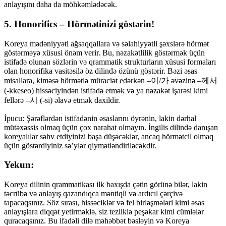
anlayışını daha da möhkəmlədəcək.
5. Honorifics – Hörmətinizi göstərin!
Koreya mədəniyyəti ağsaqqallara və səlahiyyətli şəxslərə hörmət
göstərməyə xüsusi önəm verir. Bu, nəzakətlilik göstərmək üçün
istifadə olunan sözlərin və qrammatik strukturların xüsusi formaları
olan honorifika vasitəsilə öz dilində özünü göstərir. Bəzi əsas
misallara, kiməsə hörmətlə müraciət edərkən –이/가 əvəzinə –께서
(-kkeseo) hissəciyindən istifadə etmək və ya nəzakət işarəsi kimi
fellərə –시 (-si) əlavə etmək daxildir.
İpucu: Şərəflərdən istifadənin əsaslarını öyrənin, lakin dərhal
mütəxəssis olmaq üçün çox narahat olmayın. İngilis dilində danışan
koreyalılar səhv etdiyinizi başa düşəcəklər, ancaq hörmətcil olmaq
üçün göstərdiyiniz sə’ylər qiymətləndiriləcəkdir.
Yekun:
Koreya dilinin qrammatikası ilk baxışda çətin görünə bilər, lakin
təcrübə və anlayış qazandıqca məntiqli və ardıcıl çərçivə
tapacaqsınız. Söz sırası, hissəciklər və fel birləşmələri kimi əsas
anlayışlara diqqət yetirməklə, siz tezliklə peşəkar kimi cümlələr
quracaqsınız. Bu ifadəli dilə məhəbbət bəsləyin və Koreya