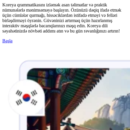
Koreya qrammatikasını izləmək asan təlimatlar və praktik
nümunələrlə mənimsəməyə başlayın. Özünüzü dəqiq ifadə etmək
üçün cümlələr qurmağı, hissəciklərdən istifadə etməyi və felləri
birləşdirməyi öyrənin. Güvəninizi artırmaq üçün hazırlanmış
interaktiv məşqlərlə bacarıqlarınızı məşq edin. Koreya dili
səyahətinizdə növbəti addımı atın və bu gün rəvanlığınızı artırın!
Başla