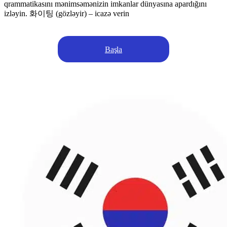
qrammatikasını mənimsəmənizin imkanlar dünyasına apardığını
izləyin. 화이팅 (gözləyir) – icazə verin
Başla