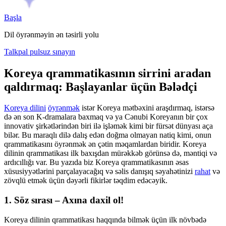
Başla
Dil öyrənməyin ən təsirli yolu
Talkpal pulsuz sınayın
Koreya qrammatikasının sirrini aradan
qaldırmaq: Başlayanlar üçün Bələdçi
Koreya dilini
öyrənmək
istər Koreya mətbəxini araşdırmaq, istərsə
də ən son K-dramalara baxmaq və ya Cənubi Koreyanın bir çox
innovativ şirkətlərindən biri ilə işləmək kimi bir fürsət dünyası aça
bilər. Bu maraqlı dilə dalış edən doğma olmayan natiq kimi, onun
qrammatikasını öyrənmək ən çətin məqamlardan biridir. Koreya
dilinin qrammatikası ilk baxışdan mürəkkəb görünsə də, məntiqi və
ardıcıllığı var. Bu yazıda biz Koreya qrammatikasının əsas
xüsusiyyətlərini parçalayacağıq və səlis danışıq səyahətinizi
rahat
və
zövqlü etmək üçün dəyərli fikirlər təqdim edəcəyik.
1. Söz
sırası
– Axına daxil ol!
Koreya dilinin qrammatikası haqqında bilmək üçün ilk növbədə