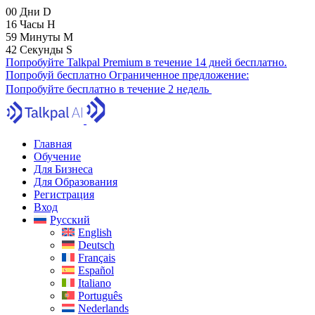
00
Дни
D
16
Часы
H
59
Минуты
M
41
Секунды
S
Попробуйте Talkpal Premium в течение 14 дней бесплатно.
Попробуй бесплатно
Ограниченное предложение:
Попробуйте бесплатно в течение 2 недель
Главная
Обучение
Для Бизнеса
Для Образования
Регистрация
Вход
Русский
English
Deutsch
Français
Español
Italiano
Português
Nederlands