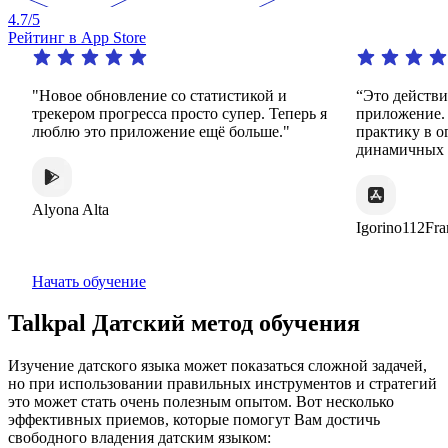
4.7
/5
Рейтинг в App Store
вое обновление со статистикой и
“Это действительно 
кером прогресса просто супер. Теперь я
приложение. Он пред
лю это приложение ещё больше."
практику в огромном
динамичных и интере
ona Alta
Igorino112France
Начать обучение
Talkpal Датский метод обучения
Изучение датского языка может показаться сложной задачей,
но при использовании правильных инструментов и стратегий
это может стать очень полезным опытом. Вот несколько
эффективных приемов, которые помогут Вам достичь
свободного владения датским языком: