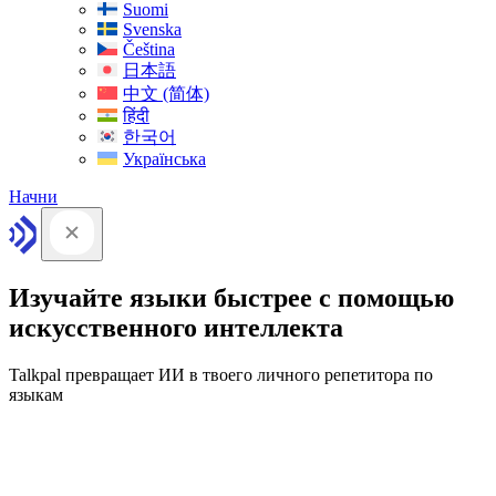
Suomi
Svenska
Čeština
日本語
中文 (简体)
हिंदी
한국어
Українська
Начни
Изучайте языки быстрее с помощью
искусственного интеллекта
Talkpal превращает ИИ в твоего личного репетитора по
языкам