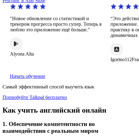
Рейтинг в App Store
Новое обновление со статистикой и
“Это действительн
рекером прогресса просто супер. Теперь я
приложение. Он п
юблю это приложение ещё больше."
практику в огромн
динамичных и инт
lyona Alta
Igorino112France
Начать обучение
Самый эффективный способ выучить язык
Попробуйте Talkpal бесплатно
Как учить английский онлайн
1. Обеспечение компетентности во
взаимодействии с реальным миром