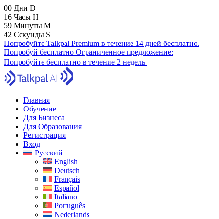
00
Дни
D
16
Часы
H
59
Минуты
M
41
Секунды
S
Попробуйте Talkpal Premium в течение 14 дней бесплатно.
Попробуй бесплатно
Ограниченное предложение:
Попробуйте бесплатно в течение 2 недель
Главная
Обучение
Для Бизнеса
Для Образования
Регистрация
Вход
Русский
English
Deutsch
Français
Español
Italiano
Português
Nederlands