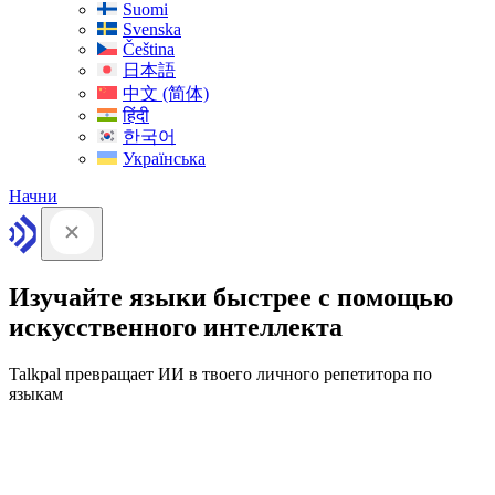
Suomi
Svenska
Čeština
日本語
中文 (简体)
हिंदी
한국어
Українська
Начни
Изучайте языки быстрее с помощью
искусственного интеллекта
Talkpal превращает ИИ в твоего личного репетитора по
языкам