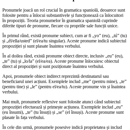
Pronumele joacă un rol crucial în gramatica spaniolă, deoarece sunt
folosite pentru a înlocui substantivele și funcționează ca înlocuitori
în propoziții. Teoria pronumelor în gramatica spaniolă cuprinde
diferite tipuri de pronume, fiecare cu propriile sale funcții unice.
În primul rând, există pronume subiect, cum ar fi „yo” (eu), „tú” (tu)
și „él/ella/usted” (el/ea/tu singular). Aceste pronume indică subiectul
propoziției și sunt plasate înaintea verbului.
În al doilea rând, există pronume obiect directe, inclusiv „eu” (eu),
„te” (tu) și „lo/la” (el/ea/ea). Aceste pronume înlocuiesc obiectul
direct al propoziției și sunt poziționate înaintea verbului.
Apoi, pronumele obiect indirect reprezintă destinatarul sau
beneficiarul unei acțiuni. Exemplele includ „me” (pentru mine), „te”
(pentru tine) și „le” (pentru el/ea/tu). Aceste pronume vin și înaintea
verbului.
Mai mult, pronumele reflexive sunt folosite atunci când subiectul
propoziției efectuează și primește acțiunea. Exemplele includ „eu”
(eu însumi), „te” (tu însuți) și „se” (el însuși). Aceste pronume sunt
plasate în fața verbului.
În cele din urmă, pronumele posesive indică proprietatea și includ