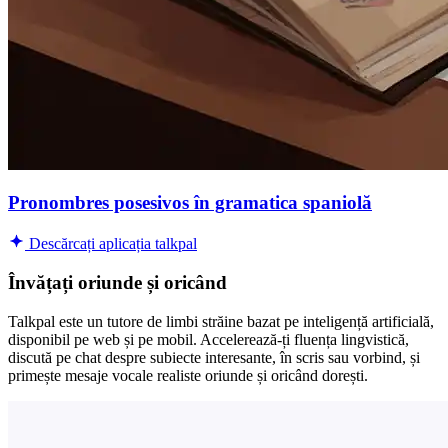
Pronombres posesivos în gramatica spaniolă
Descărcați aplicația talkpal
Învățați oriunde și oricând
Talkpal este un tutore de limbi străine bazat pe inteligență artificială,
disponibil pe web și pe mobil. Accelerează-ți fluența lingvistică,
discută pe chat despre subiecte interesante, în scris sau vorbind, și
primește mesaje vocale realiste oriunde și oricând dorești.