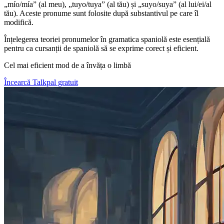
„mío/mía” (al meu), „tuyo/tuya” (al tău) și „suyo/suya” (al lui/ei/al
tău). Aceste pronume sunt folosite după substantivul pe care îl
modifică.
Înțelegerea teoriei pronumelor în gramatica spaniolă este esențială
pentru ca cursanții de spaniolă să se exprime corect și eficient.
Cel mai eficient mod de a învăța o limbă
Încearcă Talkpal gratuit