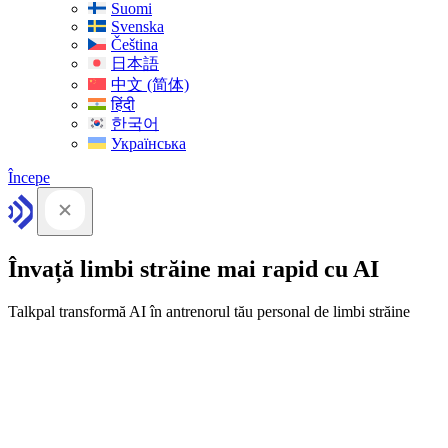
Suomi
Svenska
Čeština
日本語
中文 (简体)
हिंदी
한국어
Українська
Începe
Învață limbi străine mai rapid cu AI
Talkpal transformă AI în antrenorul tău personal de limbi străine