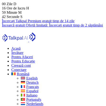
00
Zile
D
16
Ore de lucru
H
59
Minute
M
40
Secunde
S
Încercați Talkpal Premium gratuit timp de 14 zile
Încearcă gratuit
Ofertă limitată:
Încercați gratuit timp de 2 săptămâni
Acasă
Învățare
Pentru Afaceri
Pentru Educație
Creează cont
Conectare
Română
English
Deutsch
Français
Español
Italiano
Português
Nederlands