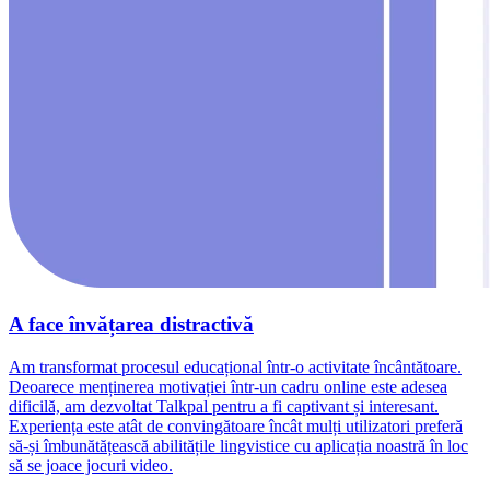
A face învățarea distractivă
Am transformat procesul educațional într-o activitate încântătoare.
Deoarece menținerea motivației într-un cadru online este adesea
dificilă, am dezvoltat Talkpal pentru a fi captivant și interesant.
Experiența este atât de convingătoare încât mulți utilizatori preferă
să-și îmbunătățească abilitățile lingvistice cu aplicația noastră în loc
să se joace jocuri video.