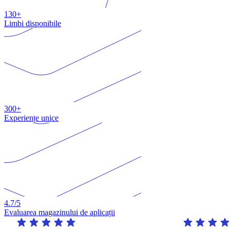
130+
Limbi disponibile
300+
Experiențe unice
4.7
/5
Evaluarea magazinului de aplicații