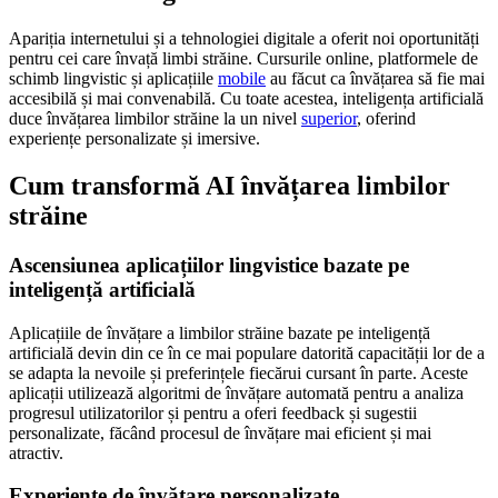
Apariția internetului și a tehnologiei digitale a oferit noi oportunități
pentru cei care învață limbi străine. Cursurile online, platformele de
schimb lingvistic și aplicațiile
mobile
au făcut ca învățarea să fie mai
accesibilă și mai convenabilă. Cu toate acestea, inteligența artificială
duce învățarea limbilor străine la un nivel
superior
, oferind
experiențe personalizate și imersive.
Cum transformă AI învățarea limbilor
străine
Ascensiunea aplicațiilor lingvistice bazate pe
inteligență artificială
Aplicațiile de învățare a limbilor străine bazate pe inteligență
artificială devin din ce în ce mai populare datorită capacității lor de a
se adapta la nevoile și preferințele fiecărui cursant în parte. Aceste
aplicații utilizează algoritmi de învățare automată pentru a analiza
progresul utilizatorilor și pentru a oferi feedback și sugestii
personalizate, făcând procesul de învățare mai eficient și mai
atractiv.
Experiențe de învățare personalizate