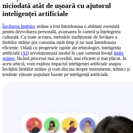
niciodată atât de ușoară cu ajutorul
inteligenței artificiale
Învățarea limbilor
străine a fost întotdeauna o abilitate esențială
pentru dezvoltarea personală, avansarea în carieră și înțelegerea
culturală. Cu toate acestea, metodele tradiționale de învățare a
limbilor străine pot consuma mult timp și nu sunt întotdeauna
eficiente. Odată cu progresele rapide ale tehnologiei, inteligența
artificială (
AI
) revoluționează modul în care oamenii învață
limbi
străine
, făcând procesul mai accesibil, mai eficient și mai plăcut. În
acest articol, vom explora impactul inteligenței artificiale asupra
învățării limbilor străine și vom discuta despre instrumente, tehnici și
tendințe viitoare populare bazate pe inteligență artificială.