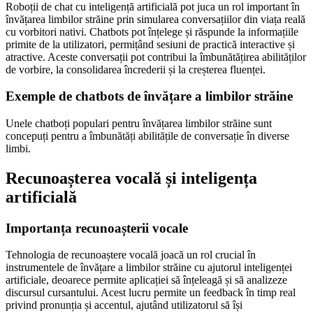
Roboții de chat cu inteligență artificială pot juca un rol important în
învățarea limbilor străine prin simularea conversațiilor din viața reală
cu vorbitori nativi. Chatbots pot înțelege și răspunde la informațiile
primite de la utilizatori, permițând sesiuni de practică interactive și
atractive. Aceste conversații pot contribui la îmbunătățirea abilităților
de vorbire, la consolidarea încrederii și la creșterea fluenței.
Exemple de chatbots de învățare a limbilor străine
Unele chatboți populari pentru învățarea limbilor străine sunt
concepuți pentru a îmbunătăți abilitățile de conversație în diverse
limbi.
Recunoașterea vocală și inteligența
artificială
Importanța recunoașterii vocale
Tehnologia de recunoaștere vocală joacă un rol crucial în
instrumentele de învățare a limbilor străine cu ajutorul inteligenței
artificiale, deoarece permite aplicației să înțeleagă și să analizeze
discursul cursantului. Acest lucru permite un feedback în timp real
privind pronunția și accentul, ajutând utilizatorul să își