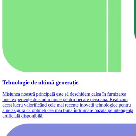
Tehnologie de ultimă generație
Misiunea noastră principală este să deschidem calea în furnizarea
unei experiențe de studiu unice pentru fiecare persoană. Realizăm
acest lucru valorificând cele mai recente inovații tehnologice pentru
a ne asigura că obțineți cea mai bună îndrumare bazată pe inteligență
artificială disponibilă.