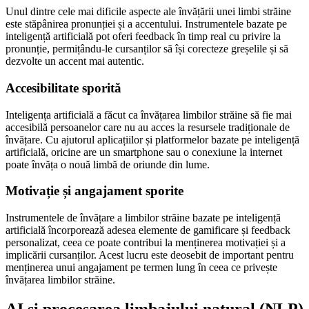
Unul dintre cele mai dificile aspecte ale învățării unei limbi străine
este stăpânirea pronunției și a accentului. Instrumentele bazate pe
inteligență artificială pot oferi feedback în timp real cu privire la
pronunție, permițându-le cursanților să își corecteze greșelile și să
dezvolte un accent mai autentic.
Accesibilitate sporită
Inteligența artificială a făcut ca învățarea limbilor străine să fie mai
accesibilă persoanelor care nu au acces la resursele tradiționale de
învățare. Cu ajutorul aplicațiilor și platformelor bazate pe inteligență
artificială, oricine are un smartphone sau o conexiune la internet
poate învăța o nouă limbă de oriunde din lume.
Motivație și angajament sporite
Instrumentele de învățare a limbilor străine bazate pe inteligență
artificială încorporează adesea elemente de gamificare și feedback
personalizat, ceea ce poate contribui la menținerea motivației și a
implicării cursanților. Acest lucru este deosebit de important pentru
menținerea unui angajament pe termen lung în ceea ce privește
învățarea limbilor străine.
AI și procesarea limbajului natural (NLP)