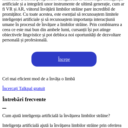
artificiale și a integrării unor instrumente de ultimă generație, cum ar
fi VR și AR, viitorul învățării limbilor străine pare incredibil de
promițător. Cu toate acestea, este esențial să recunoaștem limitele
inteligenței artificiale și să recunoaștem importanța interacțiunii
umane în procesul de învățare a limbilor străine. Prin combinarea a
ceea ce este mai bun din ambele lumi, cursanții își pot atinge
obiectivele lingvistice și pot debloca noi oportunități de dezvoltare
personală și profesională.
Începe
Cel mai eficient mod de a învăța o limbă
Încercați Talkpal gratuit
Întrebări frecvente
Cum ajută inteligența artificială la învățarea limbilor străine?
Inteligența artificială ajută la învățarea limbilor străine prin oferirea