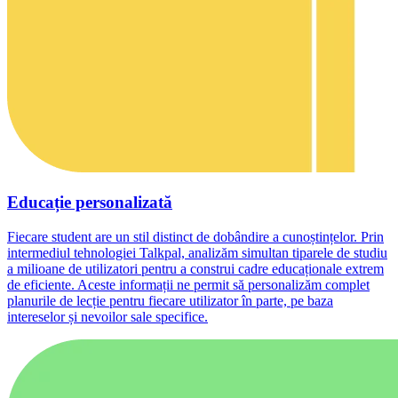
Educație personalizată
Fiecare student are un stil distinct de dobândire a cunoștințelor. Prin
intermediul tehnologiei Talkpal, analizăm simultan tiparele de studiu
a milioane de utilizatori pentru a construi cadre educaționale extrem
de eficiente. Aceste informații ne permit să personalizăm complet
planurile de lecție pentru fiecare utilizator în parte, pe baza
intereselor și nevoilor sale specifice.