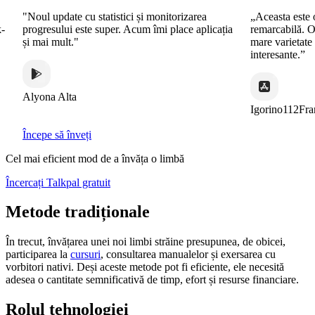
"Noul update cu statistici și monitorizarea
„Aceasta este o a
progresului este super. Acum îmi place aplicația
remarcabilă. Ofer
și mai mult."
mare varietate d
interesante.”
Alyona Alta
Igorino112Franc
Începe să înveți
Cel mai eficient mod de a învăța o limbă
Încercați Talkpal gratuit
Metode tradiționale
În trecut, învățarea unei noi limbi străine presupunea, de obicei,
participarea la
cursuri
, consultarea manualelor și exersarea cu
vorbitori nativi. Deși aceste metode pot fi eficiente, ele necesită
adesea o cantitate semnificativă de timp, efort și resurse financiare.
Rolul tehnologiei