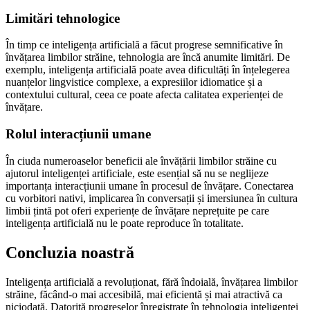
Limitări tehnologice
În timp ce inteligența artificială a făcut progrese semnificative în
învățarea limbilor străine, tehnologia are încă anumite limitări. De
exemplu, inteligența artificială poate avea dificultăți în înțelegerea
nuanțelor lingvistice complexe, a expresiilor idiomatice și a
contextului cultural, ceea ce poate afecta calitatea experienței de
învățare.
Rolul interacțiunii umane
În ciuda numeroaselor beneficii ale învățării limbilor străine cu
ajutorul inteligenței artificiale, este esențial să nu se neglijeze
importanța interacțiunii umane în procesul de învățare. Conectarea
cu vorbitori nativi, implicarea în conversații și imersiunea în cultura
limbii țintă pot oferi experiențe de învățare neprețuite pe care
inteligența artificială nu le poate reproduce în totalitate.
Concluzia noastră
Inteligența artificială a revoluționat, fără îndoială, învățarea limbilor
străine, făcând-o mai accesibilă, mai eficientă și mai atractivă ca
niciodată. Datorită progreselor înregistrate în tehnologia inteligenței