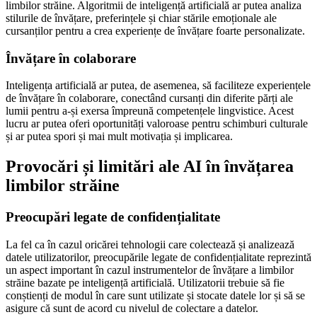
limbilor străine. Algoritmii de inteligență artificială ar putea analiza
stilurile de învățare, preferințele și chiar stările emoționale ale
cursanților pentru a crea experiențe de învățare foarte personalizate.
Învățare în colaborare
Inteligența artificială ar putea, de asemenea, să faciliteze experiențele
de învățare în colaborare, conectând cursanți din diferite părți ale
lumii pentru a-și exersa împreună competențele lingvistice. Acest
lucru ar putea oferi oportunități valoroase pentru schimburi culturale
și ar putea spori și mai mult motivația și implicarea.
Provocări și limitări ale AI în învățarea
limbilor străine
Preocupări legate de confidențialitate
La fel ca în cazul oricărei tehnologii care colectează și analizează
datele utilizatorilor, preocupările legate de confidențialitate reprezintă
un aspect important în cazul instrumentelor de învățare a limbilor
străine bazate pe inteligență artificială. Utilizatorii trebuie să fie
conștienți de modul în care sunt utilizate și stocate datele lor și să se
asigure că sunt de acord cu nivelul de colectare a datelor.