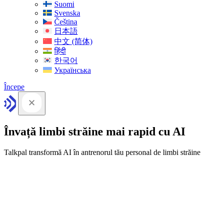
Suomi
Svenska
Čeština
日本語
中文 (简体)
हिंदी
한국어
Українська
Începe
Învață limbi străine mai rapid cu AI
Talkpal transformă AI în antrenorul tău personal de limbi străine