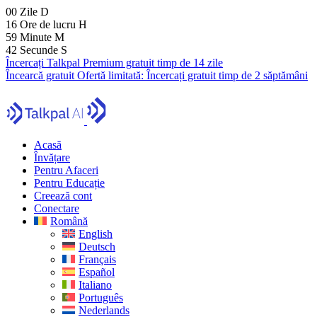
00
Zile
D
16
Ore de lucru
H
59
Minute
M
41
Secunde
S
Încercați Talkpal Premium gratuit timp de 14 zile
Încearcă gratuit
Ofertă limitată:
Încercați gratuit timp de 2 săptămâni
Acasă
Învățare
Pentru Afaceri
Pentru Educație
Creează cont
Conectare
Română
English
Deutsch
Français
Español
Italiano
Português
Nederlands