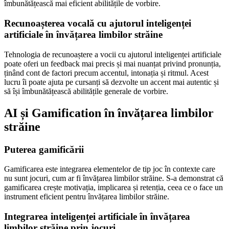
îmbunătățească mai eficient abilitățile de vorbire.
Recunoașterea vocală cu ajutorul inteligenței
artificiale în învățarea limbilor străine
Tehnologia de recunoaștere a vocii cu ajutorul inteligenței artificiale
poate oferi un feedback mai precis și mai nuanțat privind pronunția,
ținând cont de factori precum accentul, intonația și ritmul. Acest
lucru îi poate ajuta pe cursanți să dezvolte un accent mai autentic și
să își îmbunătățească abilitățile generale de vorbire.
AI și Gamification în învățarea limbilor
străine
Puterea gamificării
Gamificarea este integrarea elementelor de tip joc în contexte care
nu sunt jocuri, cum ar fi învățarea limbilor străine. S-a demonstrat că
gamificarea crește motivația, implicarea și retenția, ceea ce o face un
instrument eficient pentru învățarea limbilor străine.
Integrarea inteligenței artificiale în învățarea
limbilor străine prin jocuri