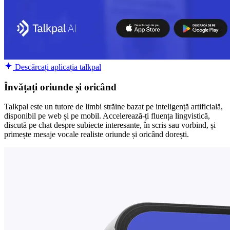
Descărcați aplicația talkpal
Învățați oriunde și oricând
Talkpal este un tutore de limbi străine bazat pe inteligență artificială,
disponibil pe web și pe mobil. Accelerează-ți fluența lingvistică,
discută pe chat despre subiecte interesante, în scris sau vorbind, și
primește mesaje vocale realiste oriunde și oricând dorești.