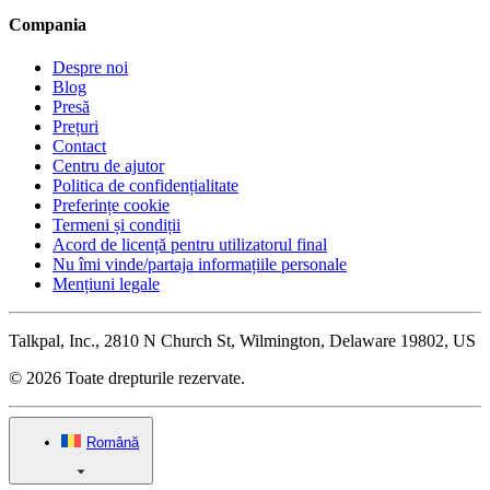
Compania
Despre noi
Blog
Presă
Prețuri
Contact
Centru de ajutor
Politica de confidențialitate
Preferințe cookie
Termeni și condiții
Acord de licență pentru utilizatorul final
Nu îmi vinde/partaja informațiile personale
Mențiuni legale
Talkpal, Inc., 2810 N Church St, Wilmington, Delaware 19802, US
© 2026 Toate drepturile rezervate.
Română