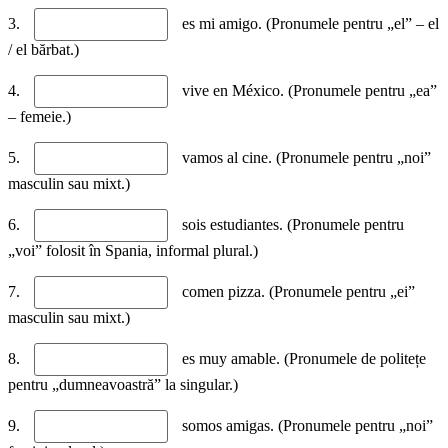
3.
es mi amigo. (Pronumele pentru „el” – el
/ el bărbat.)
4.
vive en México. (Pronumele pentru „ea”
– femeie.)
5.
vamos al cine. (Pronumele pentru „noi”
masculin sau mixt.)
6.
sois estudiantes. (Pronumele pentru
„voi” folosit în Spania, informal plural.)
7.
comen pizza. (Pronumele pentru „ei”
masculin sau mixt.)
8.
es muy amable. (Pronumele de politețe
pentru „dumneavoastră” la singular.)
9.
somos amigas. (Pronumele pentru „noi”