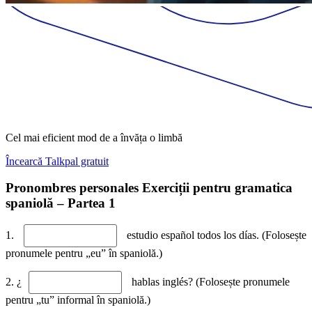
Cel mai eficient mod de a învăța o limbă
Încearcă Talkpal gratuit
Pronombres personales Exerciții pentru gramatica
spaniolă – Partea 1
1.
estudio español todos los días. (Folosește
pronumele pentru „eu” în spaniolă.)
2. ¿
hablas inglés? (Folosește pronumele
pentru „tu” informal în spaniolă.)