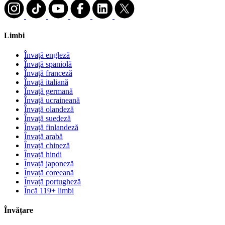
Limbi
Învață engleză
Învață spaniolă
Învață franceză
Învață italiană
Învață germană
Învață ucraineană
Învață olandeză
Învață suedeză
Învață finlandeză
Învață arabă
Învață chineză
Învață hindi
Învață japoneză
Învață coreeană
Învață portugheză
Încă 119+ limbi
Învățare