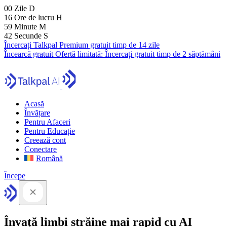
00
Zile
D
16
Ore de lucru
H
59
Minute
M
41
Secunde
S
Încercați Talkpal Premium gratuit timp de 14 zile
Încearcă gratuit
Ofertă limitată:
Încercați gratuit timp de 2 săptămâni
Acasă
Învățare
Pentru Afaceri
Pentru Educație
Creează cont
Conectare
Română
Începe
Învață limbi străine mai rapid cu AI