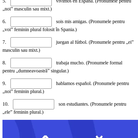
5.
vivimos en España. (Pronumele pentru
„noi” masculin sau mixt.)
6.
sois mis amigas. (Pronumele pentru
„voi” feminin plural folosit în Spania.)
7.
juegan al fútbol. (Pronumele pentru „ei”
masculin sau mixt.)
8.
trabaja mucho. (Pronumele formal
pentru „dumneavoastră” singular.)
9.
hablamos español. (Pronumele pentru
„noi” feminin plural.)
10.
son estudiantes. (Pronumele pentru
„ele” feminin plural.)