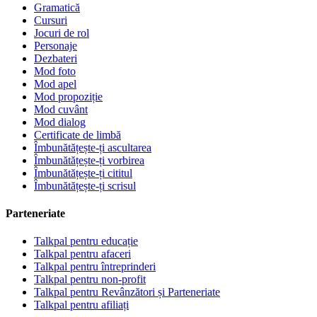
Gramatică
Cursuri
Jocuri de rol
Personaje
Dezbateri
Mod foto
Mod apel
Mod propoziție
Mod cuvânt
Mod dialog
Certificate de limbă
Îmbunătățește-ți ascultarea
Îmbunătățește-ți vorbirea
Îmbunătățește-ți cititul
Îmbunătățește-ți scrisul
Parteneriate
Talkpal pentru educație
Talkpal pentru afaceri
Talkpal pentru întreprinderi
Talkpal pentru non-profit
Talkpal pentru Revânzători și Parteneriate
Talkpal pentru afiliați