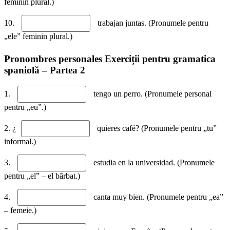
feminin plural.)
10.
trabajan juntas. (Pronumele pentru
„ele” feminin plural.)
Pronombres personales Exerciții pentru gramatica
spaniolă – Partea 2
1.
tengo un perro. (Pronumele personal
pentru „eu”.)
2. ¿
quieres café? (Pronumele pentru „tu”
informal.)
3.
estudia en la universidad. (Pronumele
pentru „el” – el bărbat.)
4.
canta muy bien. (Pronumele pentru „ea”
– femeie.)