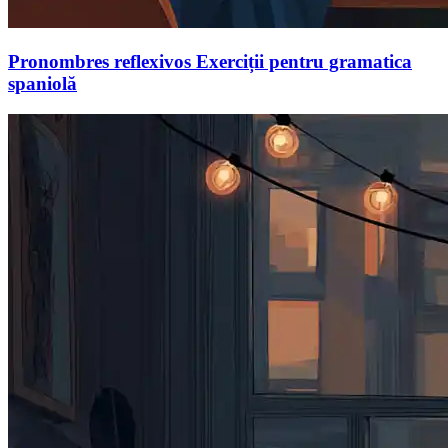
Pronombres reflexivos Exerciții pentru gramatica
spaniolă