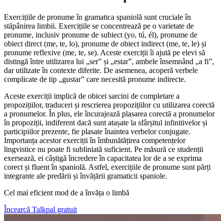
Exercițiile de pronume în gramatica spaniolă sunt cruciale în
stăpânirea limbii. Exercițiile se concentrează pe o varietate de
pronume, inclusiv pronume de subiect (yo, tú, él), pronume de
obiect direct (me, te, lo), pronume de obiect indirect (me, te, le) și
pronume reflexive (me, te, se). Aceste exerciții îi ajută pe elevi să
distingă între utilizarea lui „ser” și „estar”, ambele însemnând „a fi”,
dar utilizate în contexte diferite. De asemenea, acoperă verbele
complicate de tip „gustar” care necesită pronume indirecte.
Aceste exerciții implică de obicei sarcini de completare a
propozițiilor, traduceri și rescrierea propozițiilor cu utilizarea corectă
a pronumelor. În plus, ele încurajează plasarea corectă a pronumelor
în propoziții, indiferent dacă sunt atașate la sfârșitul infinitivelor și
participiilor prezente, fie plasate înaintea verbelor conjugate.
Importanța acestor exerciții în îmbunătățirea competențelor
lingvistice nu poate fi subliniată suficient. Pe măsură ce studenții
exersează, ei câștigă încredere în capacitatea lor de a se exprima
corect și fluent în spaniolă. Astfel, exercițiile de pronume sunt părți
integrante ale predării și învățării gramaticii spaniole.
Cel mai eficient mod de a învăța o limbă
Încearcă Talkpal gratuit