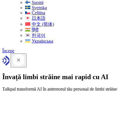
Suomi
Svenska
Čeština
日本語
中文 (简体)
हिंदी
한국어
Українська
Începe
Învață limbi străine mai rapid cu AI
Talkpal transformă AI în antrenorul tău personal de limbi străine