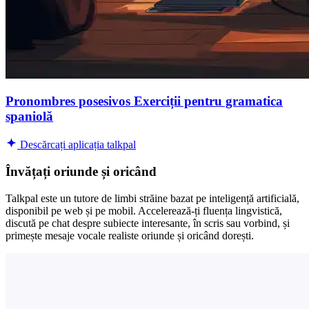
Pronombres posesivos Exerciții pentru gramatica
spaniolă
Descărcați aplicația talkpal
Învățați oriunde și oricând
Talkpal este un tutore de limbi străine bazat pe inteligență artificială,
disponibil pe web și pe mobil. Accelerează-ți fluența lingvistică,
discută pe chat despre subiecte interesante, în scris sau vorbind, și
primește mesaje vocale realiste oriunde și oricând dorești.