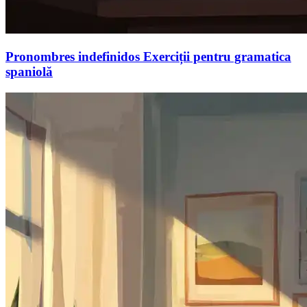
Pronombres indefinidos Exerciții pentru gramatica
spaniolă