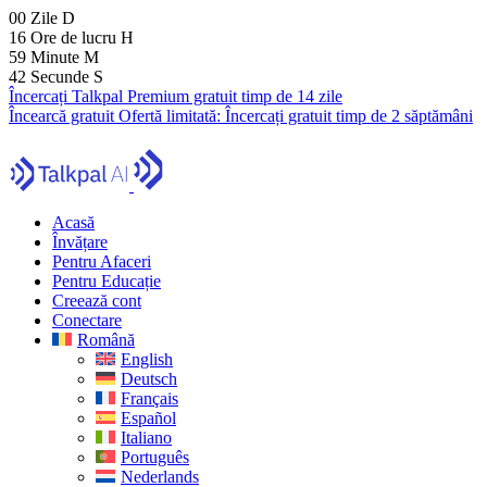
00
Zile
D
16
Ore de lucru
H
59
Minute
M
39
Secunde
S
Încercați Talkpal Premium gratuit timp de 14 zile
Încearcă gratuit
Ofertă limitată:
Încercați gratuit timp de 2 săptămâni
Acasă
Învățare
Pentru Afaceri
Pentru Educație
Creează cont
Conectare
Română
English
Deutsch
Français
Español
Italiano
Português
Nederlands