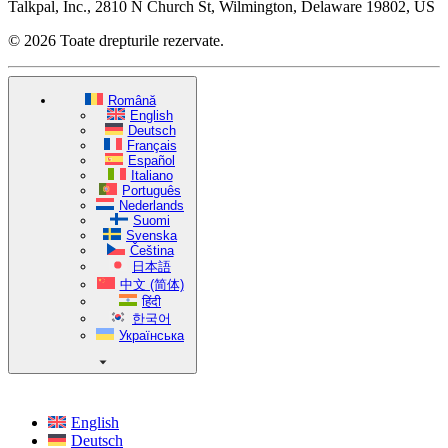
Talkpal, Inc., 2810 N Church St, Wilmington, Delaware 19802, US
© 2026 Toate drepturile rezervate.
Română
English
Deutsch
Français
Español
Italiano
Português
Nederlands
Suomi
Svenska
Čeština
日本語
中文 (简体)
हिंदी
한국어
Українська
English
Deutsch