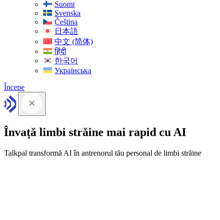
Suomi
Svenska
Čeština
日本語
中文 (简体)
हिंदी
한국어
Українська
Începe
Învață limbi străine mai rapid cu AI
Talkpal transformă AI în antrenorul tău personal de limbi străine