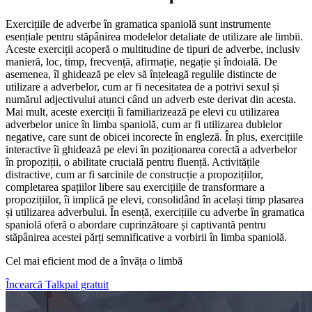
Exercițiile de adverbe în gramatica spaniolă sunt instrumente
esențiale pentru stăpânirea modelelor detaliate de utilizare ale limbii.
Aceste exerciții acoperă o multitudine de tipuri de adverbe, inclusiv
manieră, loc, timp, frecvență, afirmație, negație și îndoială. De
asemenea, îl ghidează pe elev să înțeleagă regulile distincte de
utilizare a adverbelor, cum ar fi necesitatea de a potrivi sexul și
numărul adjectivului atunci când un adverb este derivat din acesta.
Mai mult, aceste exerciții îi familiarizează pe elevi cu utilizarea
adverbelor unice în limba spaniolă, cum ar fi utilizarea dublelor
negative, care sunt de obicei incorecte în engleză. În plus, exercițiile
interactive îi ghidează pe elevi în poziționarea corectă a adverbelor
în propoziții, o abilitate crucială pentru fluență. Activitățile
distractive, cum ar fi sarcinile de construcție a propozițiilor,
completarea spațiilor libere sau exercițiile de transformare a
propozițiilor, îi implică pe elevi, consolidând în același timp plasarea
și utilizarea adverbului. În esență, exercițiile cu adverbe în gramatica
spaniolă oferă o abordare cuprinzătoare și captivantă pentru
stăpânirea acestei părți semnificative a vorbirii în limba spaniolă.
Cel mai eficient mod de a învăța o limbă
Încearcă Talkpal gratuit