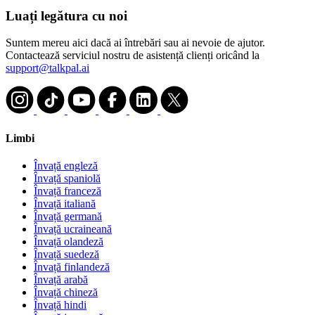
Luați legătura cu noi
Suntem mereu aici dacă ai întrebări sau ai nevoie de ajutor.
Contactează serviciul nostru de asistență clienți oricând la
support@talkpal.ai
Limbi
Învață engleză
Învață spaniolă
Învață franceză
Învață italiană
Învață germană
Învață ucraineană
Învață olandeză
Învață suedeză
Învață finlandeză
Învață arabă
Învață chineză
Învață hindi