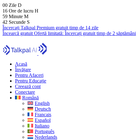
00
Zile
D
16
Ore de lucru
H
59
Minute
M
41
Secunde
S
Încercați Talkpal Premium gratuit timp de 14 zile
Încearcă gratuit
Ofertă limitată:
Încercați gratuit timp de 2 săptămâni
Acasă
Învățare
Pentru Afaceri
Pentru Educație
Creează cont
Conectare
Română
English
Deutsch
Français
Español
Italiano
Português
Nederlands