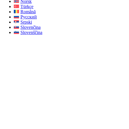
Norsk
Türkçe
Română
Русский
Srpski
Slovenčina
Slovenščina