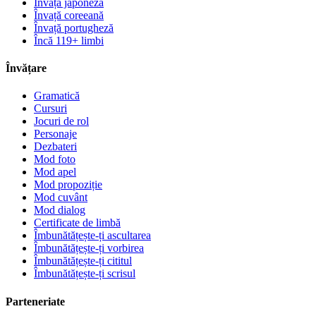
Învață japoneză
Învață coreeană
Învață portugheză
Încă 119+ limbi
Învățare
Gramatică
Cursuri
Jocuri de rol
Personaje
Dezbateri
Mod foto
Mod apel
Mod propoziție
Mod cuvânt
Mod dialog
Certificate de limbă
Îmbunătățește-ți ascultarea
Îmbunătățește-ți vorbirea
Îmbunătățește-ți cititul
Îmbunătățește-ți scrisul
Parteneriate