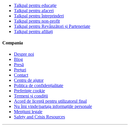
Talkpal pentru educație
Talkpal pentru afaceri
Talkpal pentru întreprinderi
Talkpal pentru non-profit
Talkpal pentru Revânzători și Parteneriate
Talkpal pentru afiliați
Compania
Despre noi
Blog
Presă
Prețuri
Contact
Centru de ajutor
Politica de confidențialitate
Preferințe cookie
Termeni și condiții
Acord de licență pentru utilizatorul final
Nu îmi vinde/partaja informațiile personale
Mențiuni legale
Safety and Crisis Resources