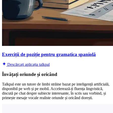
Exerciții de poziție pentru gramatica spaniolă
Descărcați aplicația talkpal
Învățați oriunde și oricând
Talkpal este un tutore de limbi străine bazat pe inteligență artificială,
disponibil pe web și pe mobil. Accelerează-ți fluența lingvistică,
discută pe chat despre subiecte interesante, în scris sau vorbind, și
primește mesaje vocale realiste oriunde și oricând dorești.