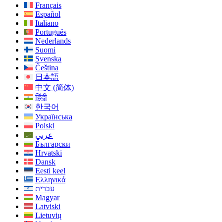
Français
Español
Italiano
Português
Nederlands
Suomi
Svenska
Čeština
日本語
中文 (简体)
हिंदी
한국어
Українська
Polski
عربي
Български
Hrvatski
Dansk
Eesti keel
Ελληνικά
עִברִית
Magyar
Latviski
Lietuvių