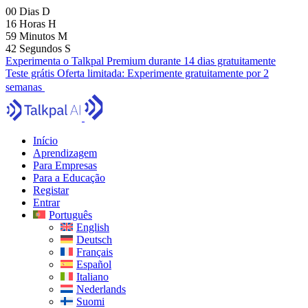
00
Dias
D
16
Horas
H
59
Minutos
M
41
Segundos
S
Experimenta o Talkpal Premium durante 14 dias gratuitamente
Teste grátis
Oferta limitada:
Experimente gratuitamente por 2
semanas
Início
Aprendizagem
Para Empresas
Para a Educação
Registar
Entrar
Português
English
Deutsch
Français
Español
Italiano
Nederlands
Suomi