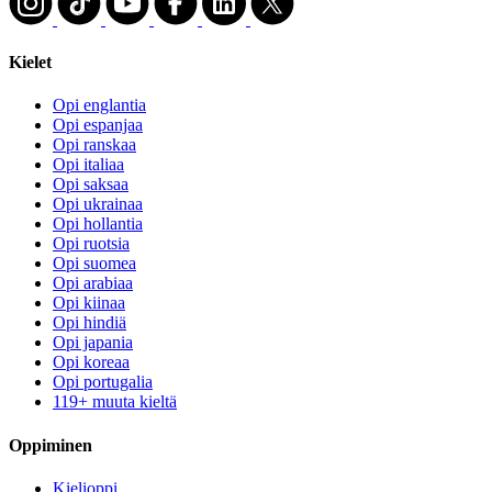
Kielet
Opi englantia
Opi espanjaa
Opi ranskaa
Opi italiaa
Opi saksaa
Opi ukrainaa
Opi hollantia
Opi ruotsia
Opi suomea
Opi arabiaa
Opi kiinaa
Opi hindiä
Opi japania
Opi koreaa
Opi portugalia
119+ muuta kieltä
Oppiminen
Kielioppi