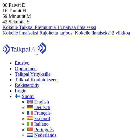
00
Päivät
D
16
Tunnit
H
59
Minuutit
M
41
Sekuntia
S
Kokeile Talkpal Premiumia 14 päivää ilmaiseksi
Kokeile ilmaiseksi
Rajoitettu tarjous:
Kokeile ilmaiseksi 2 viikkoa
Etusivu
Oppiminen
Talkpal Yrityksille
Talkpal Koulutukseen
Rekisteröidy
Login
Suomi
English
Deutsch
Français
Español
Italiano
Português
Nederlands