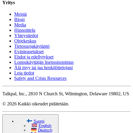
Yritys
Meistä
Blogi
Media
Hinnoittelu
Yhteystiedot
Ohjekeskus
Tietosuojakäytäntö
Evästeasetukset
Ehdot ja edellytykset
Loppukäyttäjän lisenssisopimus
Älä myy tai jaa henkilötietojani
Leia tiedot
Safety and Crisis Resources
Talkpal, Inc., 2810 N Church St, Wilmington, Delaware 19802, US
© 2026 Kaikki oikeudet pidätetään.
Suomi
English
Deutsch