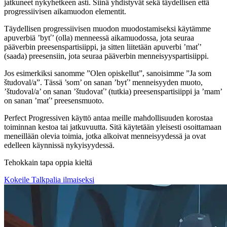
jatkuneet nykyhetkeen asti. Siinä yhdistyvät sekä täydellisen että
progressiivisen aikamuodon elementit.
Täydellisen progressiivisen muodon muodostamiseksi käytämme
apuverbiä ’byť’ (olla) menneessä aikamuodossa, jota seuraa
pääverbin preesenspartisiippi, ja sitten liitetään apuverbi ’mať’
(saada) preesensiin, jota seuraa pääverbin menneisyyspartisiippi.
Jos esimerkiksi sanomme ”Olen opiskellut”, sanoisimme ”Ja som
študoval/a”. Tässä ’som’ on sanan ’byť’ menneisyyden muoto,
’študoval/a’ on sanan ’študovať’ (tutkia) preesenspartisiippi ja ’mam’
on sanan ’mať’ preesensmuoto.
Perfect Progressiven käyttö antaa meille mahdollisuuden korostaa
toiminnan kestoa tai jatkuvuutta. Sitä käytetään yleisesti osoittamaan
meneillään olevia toimia, jotka alkoivat menneisyydessä ja ovat
edelleen käynnissä nykyisyydessä.
Tehokkain tapa oppia kieltä
Kokeile Talkpalia ilmaiseksi