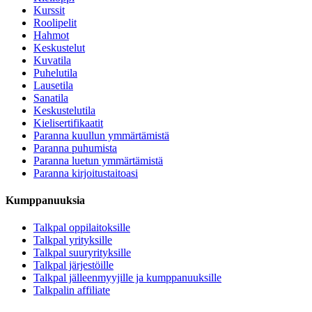
Kurssit
Roolipelit
Hahmot
Keskustelut
Kuvatila
Puhelutila
Lausetila
Sanatila
Keskustelutila
Kielisertifikaatit
Paranna kuullun ymmärtämistä
Paranna puhumista
Paranna luetun ymmärtämistä
Paranna kirjoitustaitoasi
Kumppanuuksia
Talkpal oppilaitoksille
Talkpal yrityksille
Talkpal suuryrityksille
Talkpal järjestöille
Talkpal jälleenmyyjille ja kumppanuuksille
Talkpalin affiliate