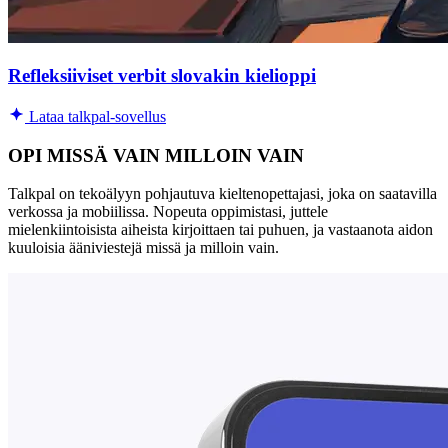
Refleksiiviset verbit slovakin kielioppi
Lataa talkpal-sovellus
OPI MISSÄ VAIN MILLOIN VAIN
Talkpal on tekoälyyn pohjautuva kieltenopettajasi, joka on saatavilla
verkossa ja mobiilissa. Nopeuta oppimistasi, juttele
mielenkiintoisista aiheista kirjoittaen tai puhuen, ja vastaanota aidon
kuuloisia ääniviestejä missä ja milloin vain.