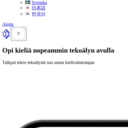
Svenska
日本語
한국어
Aloita
Opi kieliä nopeammin tekoälyn avulla
Talkpal tekee tekoälystä sun oman kielivalmentajan