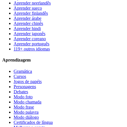
Aprender neerlandês
Aprender sueco
Aprender finlandês
Aprender árabe
Aprender chinês
Aprender hindi
Aprender japonês
Aprender coreano
Aprender português
119+ outros idiomas
Aprendizagem
Gramática
Cursos
Jogos de papéis
Personagens
Debates
Modo foto
Modo chamada
Modo frase
Modo palavra
Modo diálogo
Certificados de língua