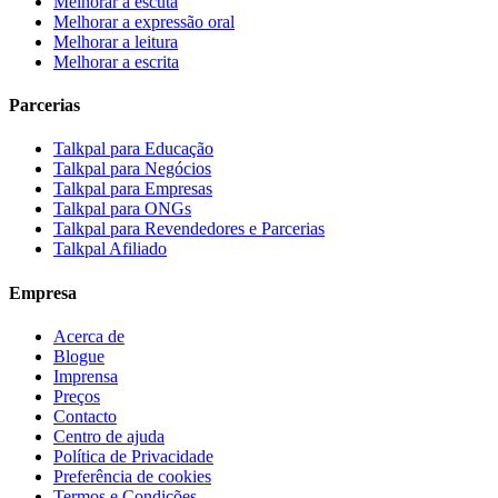
Melhorar a escuta
Melhorar a expressão oral
Melhorar a leitura
Melhorar a escrita
Parcerias
Talkpal para Educação
Talkpal para Negócios
Talkpal para Empresas
Talkpal para ONGs
Talkpal para Revendedores e Parcerias
Talkpal Afiliado
Empresa
Acerca de
Blogue
Imprensa
Preços
Contacto
Centro de ajuda
Política de Privacidade
Preferência de cookies
Termos e Condições