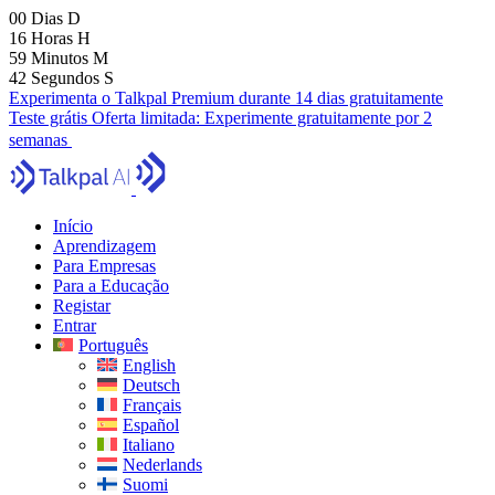
00
Dias
D
16
Horas
H
59
Minutos
M
41
Segundos
S
Experimenta o Talkpal Premium durante 14 dias gratuitamente
Teste grátis
Oferta limitada:
Experimente gratuitamente por 2
semanas
Início
Aprendizagem
Para Empresas
Para a Educação
Registar
Entrar
Português
English
Deutsch
Français
Español
Italiano
Nederlands
Suomi