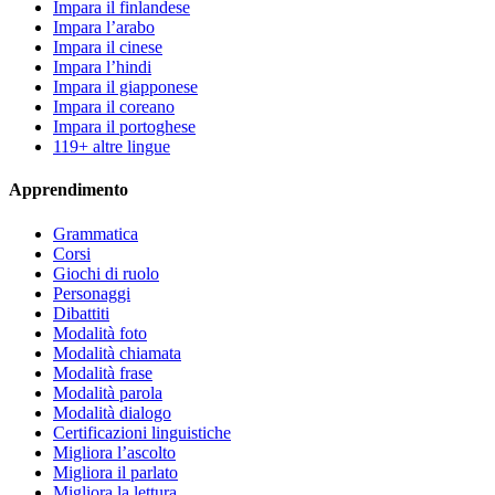
Impara il finlandese
Impara l’arabo
Impara il cinese
Impara l’hindi
Impara il giapponese
Impara il coreano
Impara il portoghese
119+ altre lingue
Apprendimento
Grammatica
Corsi
Giochi di ruolo
Personaggi
Dibattiti
Modalità foto
Modalità chiamata
Modalità frase
Modalità parola
Modalità dialogo
Certificazioni linguistiche
Migliora l’ascolto
Migliora il parlato
Migliora la lettura