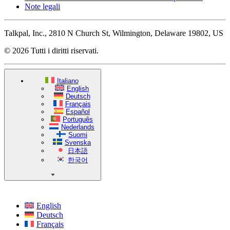
Note legali
Talkpal, Inc., 2810 N Church St, Wilmington, Delaware 19802, US
© 2026 Tutti i diritti riservati.
Italiano
English
Deutsch
Français
Español
Português
Nederlands
Suomi
Svenska
日本語
한국어
English
Deutsch
Français