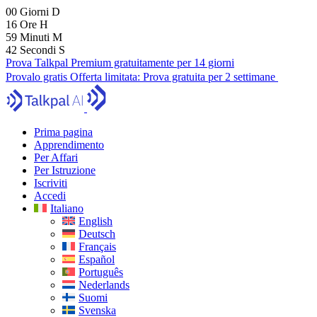
00
Giorni
D
16
Ore
H
59
Minuti
M
41
Secondi
S
Prova Talkpal Premium gratuitamente per 14 giorni
Provalo gratis
Offerta limitata:
Prova gratuita per 2 settimane
Prima pagina
Apprendimento
Per Affari
Per Istruzione
Iscriviti
Accedi
Italiano
English
Deutsch
Français
Español
Português
Nederlands
Suomi
Svenska