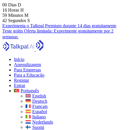
00
Dias
D
16
Horas
H
59
Minutos
M
41
Segundos
S
Experimenta o Talkpal Premium durante 14 dias gratuitamente
Teste grátis
Oferta limitada:
Experimente gratuitamente por 2
semanas
Início
Aprendizagem
Para Empresas
Para a Educação
Registar
Entrar
Português
English
Deutsch
Français
Español
Italiano
Nederlands
Suomi