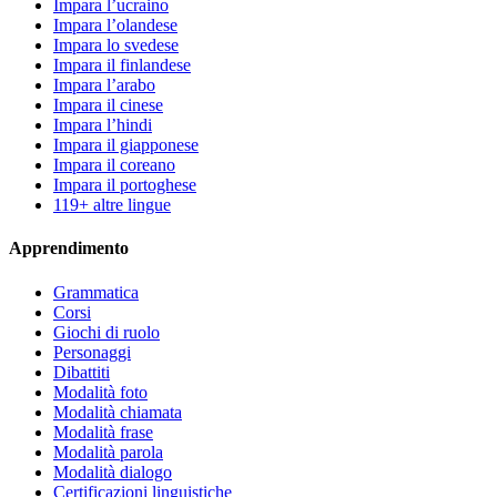
Impara l’ucraino
Impara l’olandese
Impara lo svedese
Impara il finlandese
Impara l’arabo
Impara il cinese
Impara l’hindi
Impara il giapponese
Impara il coreano
Impara il portoghese
119+ altre lingue
Apprendimento
Grammatica
Corsi
Giochi di ruolo
Personaggi
Dibattiti
Modalità foto
Modalità chiamata
Modalità frase
Modalità parola
Modalità dialogo
Certificazioni linguistiche