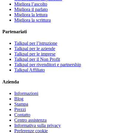
Migliora l’ascolto
Migliora il parlato
Migliora la lettura
Migliora la scrittura
Partenariati
Talkpal per l’istruzione
Talkpal per le aziende
Talkpal per le imprese
Talkpal per il Non Profit
Talkpal per rivenditori e partnership
Talkpal Affiliato
Azienda
Informazioni
Blog
Stampa
Prezzi
Contatto
Centro assistenza
Informativa sulla privacy
Preferenze cookie