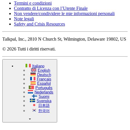
Termini e condizioni
Contratto di Licenza con l’Utente Finale
Non vendere/condividere le mie informazioni personali
Note legali
Safety and Crisis Resources
Talkpal, Inc., 2810 N Church St, Wilmington, Delaware 19802, US
© 2026 Tutti i diritti riservati.
Italiano
English
Deutsch
Français
Español
Português
Nederlands
Suomi
Svenska
日本語
한국어