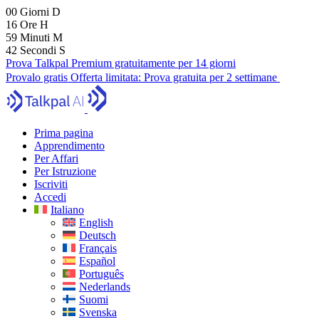
00
Giorni
D
16
Ore
H
59
Minuti
M
41
Secondi
S
Prova Talkpal Premium gratuitamente per 14 giorni
Provalo gratis
Offerta limitata:
Prova gratuita per 2 settimane
Prima pagina
Apprendimento
Per Affari
Per Istruzione
Iscriviti
Accedi
Italiano
English
Deutsch
Français
Español
Português
Nederlands
Suomi
Svenska